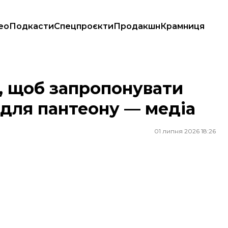
ео
Подкасти
Спецпроєкти
Продакшн
Крамниця
 для пантеону — медіа
і, щоб запропонувати
 для пантеону — медіа
01 липня 2026 18:26