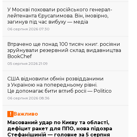
У Москві поховали російського генерал-
лейтенанта Єрусалимова. Він, імовірно,
загинув під час вибуху — медіа
06 серпня 2026 07:30
Втрачено ще понад 100 тисяч книг. росіяни
зруйнували резервний склад видавництва
BookChef
05 серпня 2026 21:09
США відновили обмін розвідданими
з Україною на попередньому рівні.
Це допомагає бити вглиб росії — Politico
06 серпня 2026 08:36
Важливо
Масований удар по Києву та області,
дефіцит ракет для ППО, нова підозра
Стефанішиній — головне за 5 серпня