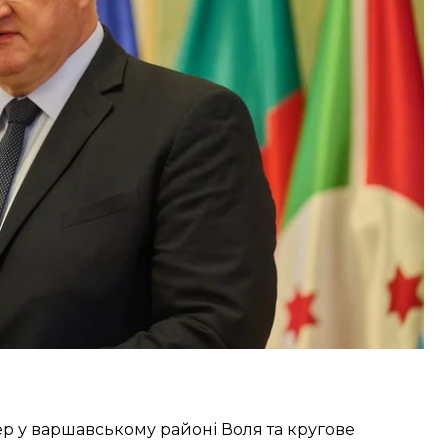
 плани включити до пантеону Марка Безручка —
0 році разом з польськими військами звільнили
наступу радянських військ, обороняв польське
ер у варшавському районі Воля та кругове