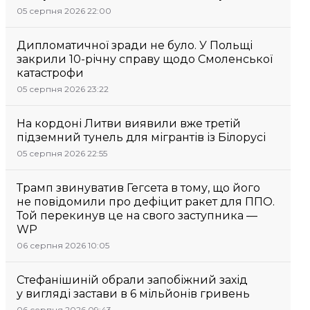
05 серпня 2026 22:00
Дипломатичної зради не було. У Польщі
закрили 10-річну справу щодо Смоленської
катастрофи
05 серпня 2026 23:22
На кордоні Литви виявили вже третій
підземний тунель для мігрантів із Білорусі
05 серпня 2026 22:55
Трамп звинуватив Гегсета в тому, що його
не повідомили про дефіцит ракет для ППО.
Той перекинув це на свого заступника —
WP
06 серпня 2026 10:05
Стефанішиній обрали запобіжний захід
у вигляді застави в 6 мільйонів гривень
06 серпня 2026 09:43