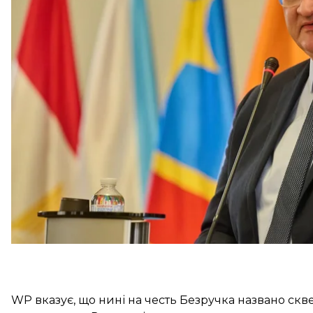
Про це
пише
польська газета WP Wiadomości.
За даними видання, Сибіга може повідомити про
генерала армії Української Народної Республіки.
Війська під командуванням Марка Безручка у 192
від більшовиків Київ, а згодом, після повторного 
місто Замостя.
WP вказує, що нині на честь Безручка названо скв