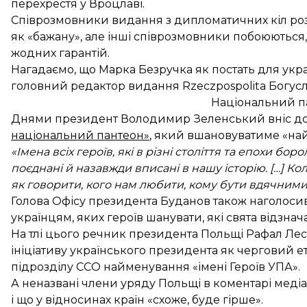
перехрестя у Вроцлаві.
Співрозмовники видання з дипломатичних кіл ро
як «бажану», але інші співрозмовники побоюються, 
жодних гарантій.
Нагадаємо, що Марка Безручка як постать для ук
головний редактор видання Rzeczpospolita Богусл
Національний па
Днями президент Володимир Зеленський вніс до
національний пантеон»
, який вшановуватиме «най
«Імена всіх героїв, які в різні століття та епохи бо
поєднані й назавжди вписані в нашу історію. […] Кол
як говорити, кого нам любити, кому бути вдячними 
Голова Офісу президента Буданов також наголосив,
українцям, яких героїв шанувати, які свята відзнач
На тлі цього речник президента Польщі Рафал Лес
ініціативу українського президента
як черговий ет
підрозділу ССО найменування «імені Героїв УПА».
А неназвані члени уряду Польщі в коментарі меді
і що у відносинах країн «схоже, буде гірше».