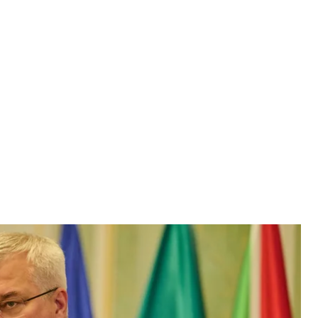
справ Андрій Сибіга
акордонних справ України
у про національний пантеон в Україні міністр
и до Польщі, щоб запропонувати «компроміс»
Марка Безручка.