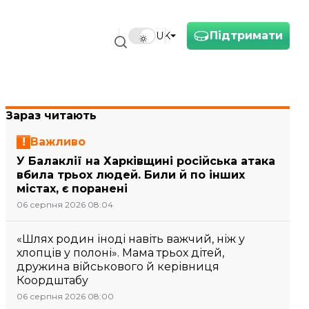
Підтримати
UK
Зараз читають
Важливо
У Балаклії на Харківщині російська атака
вбила трьох людей. Били й по інших
містах, є поранені
06 серпня 2026 08:04
«Шлях родин іноді навіть важчий, ніж у
хлопців у полоні». Мама трьох дітей,
дружина військового й керівниця
Коордштабу
06 серпня 2026 08:00