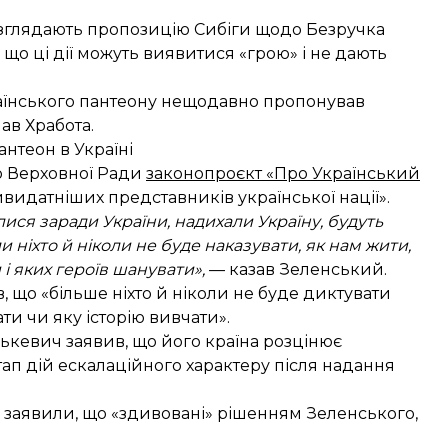
зглядають пропозицію Сибіги щодо Безручка
що ці дії можуть виявитися «грою» і не дають
раїнського пантеону нещодавно
пропонував
ав Хработа
.
нтеон в Україні
 Верховної Ради
законопроєкт «Про Український
видатніших представників української нації».
ролися заради України, надихали Україну, будуть
и ніхто й ніколи не буде наказувати, як нам жити,
і яких героїв шанувати»,
— казав Зеленський.
 що «більше ніхто й ніколи не буде диктувати
ати чи яку історію вивчати».
ькевич заявив, що його країна розцінює
ап дій ескалаційного характеру
після надання
а заявили, що «здивовані» рішенням Зеленського,