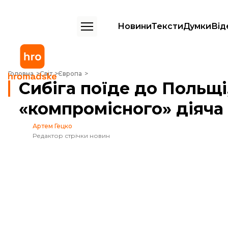
Новини
Тексти
Думки
Від
Сибіга поїде до Польщі, щоб запропонувати «компромісного» діяча
Головна
Світ
Європа
Сибіга поїде до Польщ
«компромісного» діяча
Артем Гецко
Редактор стрічки новин