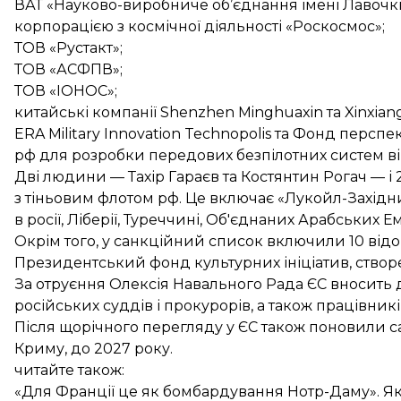
ВАТ «Науково-виробниче об’єднання імені Лавочк
корпорацією з космічної діяльності «Роскосмос»;
ТОВ «Рустакт»;
ТОВ «АСФПВ»;
ТОВ «ІОНОС»;
китайські компанії Shenzhen Minghuaxin та Xinxiang
ERA Military Innovation Technopolis та Фонд перс
рф для розробки передових безпілотних систем в
Дві людини — Тахір Гараєв та Костянтин Рогач — і 2
з тіньовим флотом рф. Це включає «Лукойл-Західни
в росії, Ліберії, Туреччині, Об'єднаних Арабських Е
Окрім того, у санкційний список включили 10 відо
Президентський фонд культурних ініціатив, створе
За отруєння Олексія Навального Рада ЄС вносить д
російських суддів і прокурорів, а також працівни
Після щорічного перегляду у ЄС також поновили са
Криму, до 2027 року.
читайте також:
«Для Франції це як бомбардування Нотр-Даму». Як 