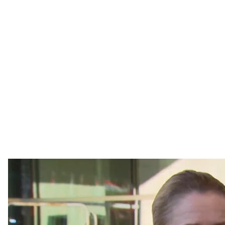
Висока представниця ЄС із закордонних
Скриншот 
Рада ЄС схвалила додаткові санкції проти росії 
пакетом.
Про це повідомила висока представниця ЄС із зак