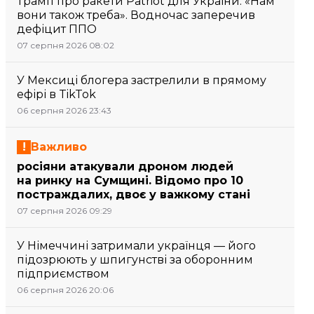
Трамп про ракети Patriot для України: «Нам
вони також треба». Водночас заперечив
дефіцит ППО
07 серпня 2026 08:02
У Мексиці блогера застрелили в прямому
ефірі в TikTok
06 серпня 2026 23:43
Важливо
росіяни атакували дроном людей
на ринку на Сумщині. Відомо про 10
постраждалих, двоє у важкому стані
07 серпня 2026 09:29
У Німеччині затримали українця — його
підозрюють у шпигунстві за оборонним
підприємством
06 серпня 2026 20:06