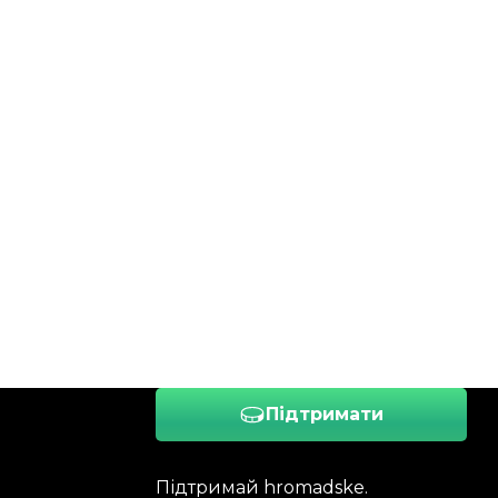
Підтримати
Підтримай hromadske.