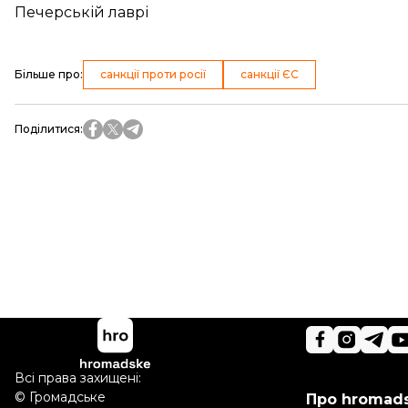
Печерській лаврі
Більше про
:
санкції проти росії
санкції ЄС
Поділитися
:
Всі права захищені:
©
Громадське
Про hromad