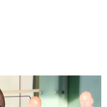
 справ і політики безпеки Кая Каллас
/ Рада ЄС
паралельно з роботою над ширшим 21-м санкційним
ордонних справ і політики безпеки Кая Каллас.