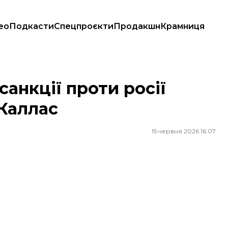
ео
Подкасти
Спецпроєкти
Продакшн
Крамниця
ллас
санкції проти росії
 Каллас
15 червня 2026 16:07