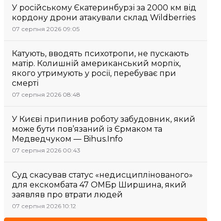
У російському Єкатеринбурзі за 2000 км від
кордону дрони атакували склад Wildberries
07 серпня 2026 09:05
Катують, вводять психотропи, не пускають
матір. Колишній американський морпіх,
якого утримують у росії, перебуває при
смерті
07 серпня 2026 08:48
У Києві припинив роботу забудовник, який
може бути пов’язаний із Єрмаком та
Медведчуком — Bihus.Info
07 серпня 2026 00:43
Суд скасував статус «недисциплінованого»
для екскомбата 47 ОМБр Ширшина, який
заявляв про втрати людей
07 серпня 2026 10:12