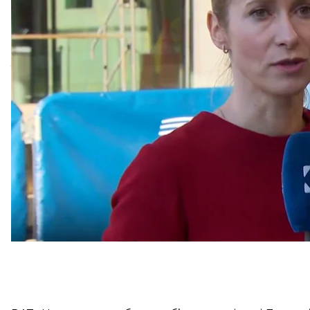
«росія вчора ввечері знову посилила атаки на украї
об’єкт Всесвітньої спадщини ЮНЕСКО в Києві. Це во
відповісти. У відповідь сьогодні ми запроваджуємо 
промислового комплексу росії та її тіньового флоту
Так, ЄС вводить санкції щодо 7 людей та 21 органі
комплекс росії та його посередників у третіх країн
і постачальників безпілотників та іншого військов