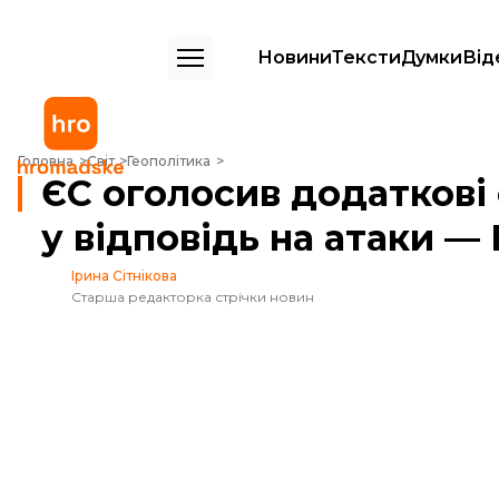
Новини
Тексти
Думки
Від
ЄС оголосив додаткові санкції проти росії у відповідь на атаки — Ка
Головна
Світ
Геополітика
ЄС оголосив додаткові 
у відповідь на атаки —
Ірина Сітнікова
Старша редакторка стрічки новин