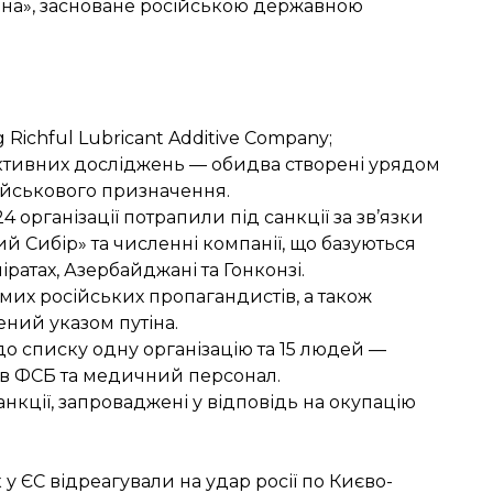
іна», засноване російською державною
 Richful Lubricant Additive Company;
пективних досліджень — обидва створені урядом
ійськового призначення.
4 організації потрапили під санкції за зв’язки
й Сибір» та численні компанії, що базуються
міратах, Азербайджані та Гонконзі.
мих російських пропагандистів, а також
ний указом путіна.
о списку одну організацію та 15 людей —
ків ФСБ та медичний персонал.
нкції, запроваджені у відповідь на окупацію
у ЄС відреагували на удар росії по Києво-