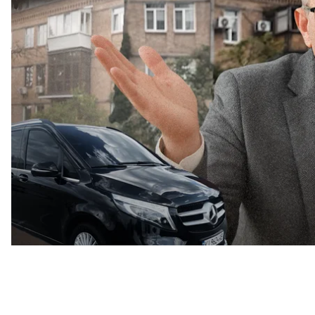
нерухомості.
Водночас Сергій Звягінцев досі керує Митною служ
торгував посадами, але в родини головного митник
майно, а в нього самого — необґрунтовані мільйо