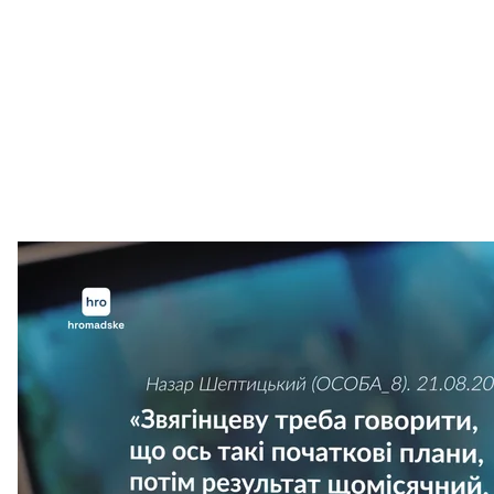
«Звягінцеву треба говорити, що ось такі початкові плани
hroma
Спільник Шептицького, за даними детективів
НА
й розподіляти так звані «доходи» на майбутньому 