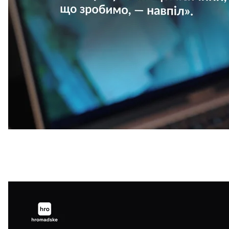
«Плюс на Волині… працює, вони там теж нормально закривают
середньому в них там 
hroma
Гаталяк — зять львівського контрабандиста Володи