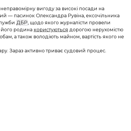
 неправомірну вигоду за високі посади на
кий — пасинок Олександра Рувіна, ексочільника
служби
ДБР
, щодо якого журналісти провели
та його родина
користуються
дорогою нерухомістю
бам, а також володіють майном, вартість якого не
ру. Зараз активно триває судовий процес.