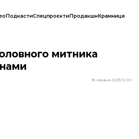
ео
Подкасти
Спецпроєкти
Продакшн
Крамниця
ами
головного митника
онами
18 червня 2025 12:00