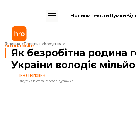
Новини
Тексти
Думки
Від
Як безробітна родина головного митника України володіє мільйон
Головна
Політика
Корупція
Як безробітна родина 
України володіє мільй
Інна Попович
Журналістка-розслідувачка