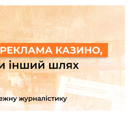
льйонні заощадження
би мовити, стати на потоки. Простіше кажучи —
них людей очільниками на митниці західних
ької митниці
збиралися
пропонувати мільйон