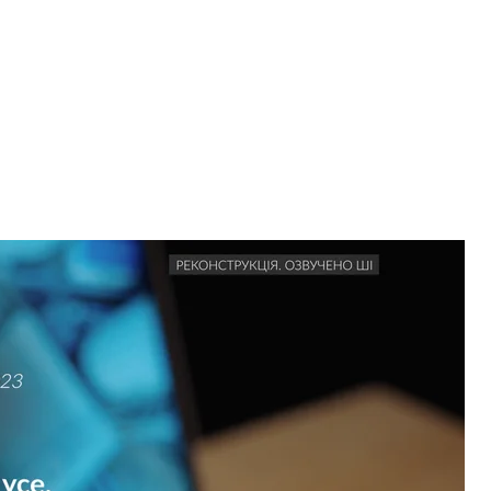
, потім результат щомісячний, все що зробимо — навпіл»
dske
БУ
, — Олег Гаталяк, який також мав контролювати
підконтрольному підрозділі митниці.