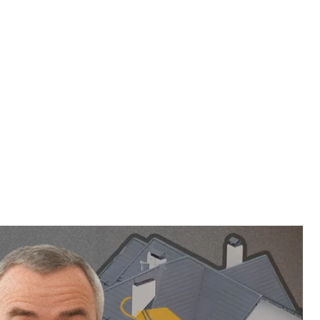
на гривень на рік. Його дружина взагалі не
ив менше мільйона гривень. Але якось так
 Prado, елітний будинок під Києвом, 260 тисяч
 продажу посад на митницях західних областей,
нували мільйон доларів. Інша — про приховування