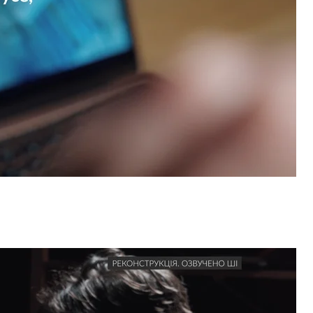
ь. Зерно зараз їде через Волинь, а зерно нормально там… у
роздача 2% на всіх…»
dske
мира Дідуха, відомого як «Вова Морда», до якого