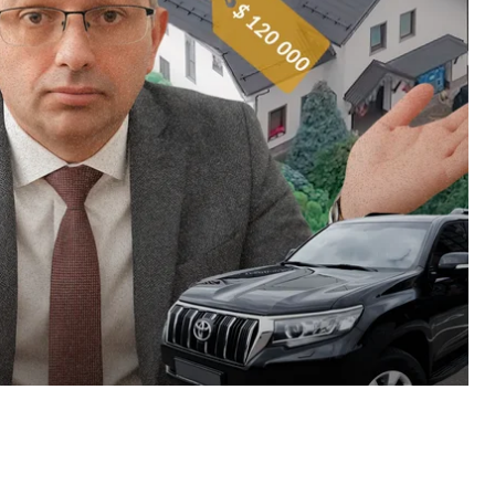
бою України. Він клянеться дітьми, що ніколи не
а впродовж років з'являлося все нове і нове
нні накопичення.