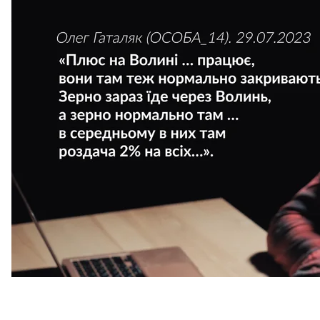
ще у 2021 році РНБО
застосувала
санкції. Він зара
Третій учасник схеми — той, хто безпосередньо м
призначення, — Руслан Черкаський, на той момен