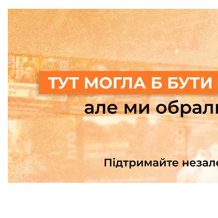
Підтримати
Дерибан посад і мі
Серпень 2023 року. Троє чоловіків вирішили, так 
домовитися з «головним» про призначення потріб
областей. Наприклад, за посаду очільника Львівс
доларів.