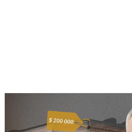
Сергій Звягінцев офіційно заробляє півтора мільйо
працює. 76-річний тесть-пенсіонер за життя зароб
склалося, що в родини є Mercedes-Benz, дві Toyota
євро та 50 тисяч доларів готівки.
А ще — дві кримінальні справи. Одна — про схеми
де за крісло очільника Львівської митниці пропо