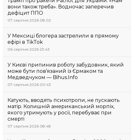
Трамп про ракети Patriot для України: «Нам
вони також треба». Водночас заперечив
дефіцит ППО
07 серпня 2026 08:02
У Мексиці блогера застрелили в прямому
ефірі в TikTok
06 серпня 2026 23:43
У Києві припинив роботу забудовник, який
може бути пов’язаний із Єрмаком та
Медведчуком — Bihus.Info
07 серпня 2026 00:43
Катують, вводять психотропи, не пускають
матір. Колишній американський морпіх,
якого утримують у росії, перебуває при
смерті
07 серпня 2026 08:48