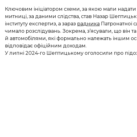
Ключовим ініціатором схеми, за якою мали надати
митниці, за даними слідства, став Назар Шептиць
інституту експертиз, а зараз
радника
Патронатної 
чимало розслідувань. Зокрема, з’ясували, що він 
й автомобілями, які формально належать іншим осо
відповідає офіційним доходам.
У липні 2024-го Шептицькому оголосили про підоз