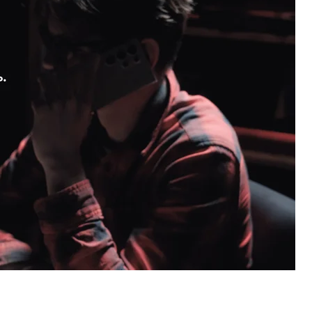
з на лаві підсудних разом із Шептицьким.
ав говорити з очільником митниці про майбутні
т уже колишній заступник очільника митниці.