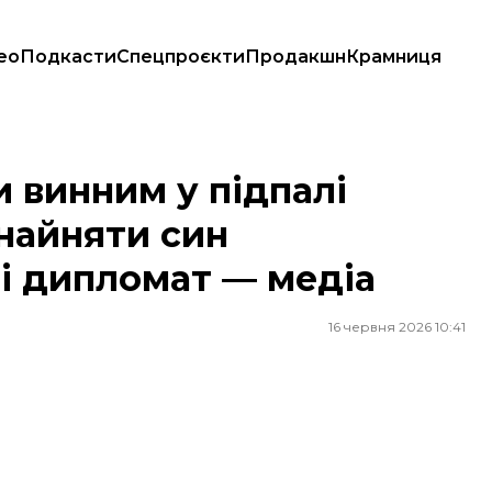
ео
Подкасти
Спецпроєкти
Продакшн
Крамниця
йняти син російського чиновника і дипломат — медіа
и винним у підпалі
 найняти син
 і дипломат — медіа
16 червня 2026 10:41