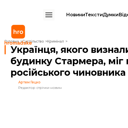
Новини
Тексти
Думки
Від
Українця, якого визнали винним у підпалі будинку Стармера, міг на
Головна
Суспільство
Кримінал
Українця, якого визнал
будинку Стармера, міг
російського чиновника
Артем Гецко
Редактор стрічки новин