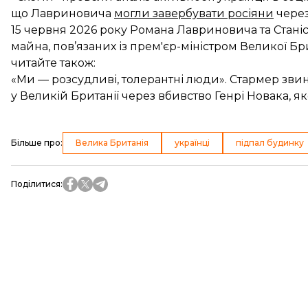
що Лавриновича
могли завербувати росіяни
через
15 червня 2026 року Романа Лавриновича та Стан
майна, пов’язаних із прем'єр-міністром Великої Бр
читайте також:
«Ми — розсудливі, толерантні люди». Стармер зви
у Великій Британії через вбивство Генрі Новака, 
Більше про
:
Велика Британія
українці
підпал будинку
Поділитися
: