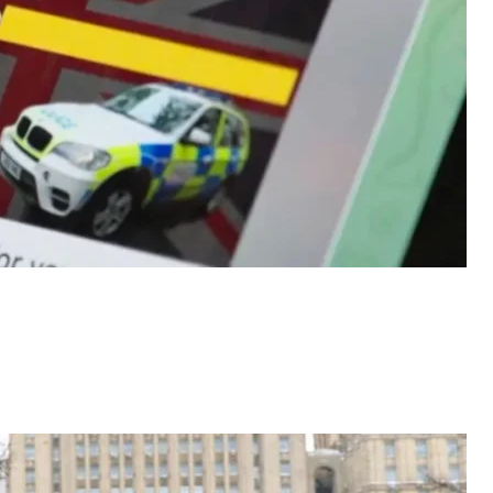
росії Олександра Грушка на заході до Дня дипломатів у Москві
BC