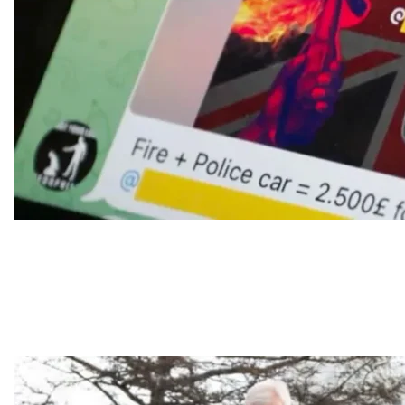
Євгеній Люкшин позаду заступника міністра закордонних справ 
B