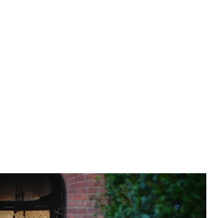
она, після підозри в навмисному підпалі, 13 травня 2025 року
ges via Getty Images
іністра Великої Британії Кіра Стармера, у якій
іг бути Євгеній Люкшин — син російського