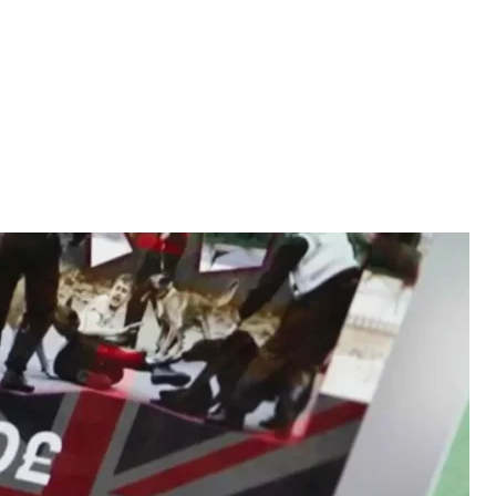
налі Direct Action UK
BC
доступ до документів НАТО і ЦРУ» і казав,
C з’ясувало, що за підпалом майна Стармера стояв
пломата, який раніше працював радником