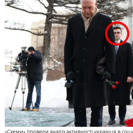
Люкшин навчався в російському Московському де
(МГІМО), його помітили у групі«Втрачена Британія»
податків на допомогу Україні.
У російському посольстві у Великій Британії заяв
росію з такою діяльністю, і що «росія не становить 
агресивних намірів». А фото Люкшина зникли з сай
звернулося по коментар.
Що відомо п
13 травня поліція затримала першого підозрюваног
Романа Лавриновича
. Другим підозрюваним
вияв
Карпюк.
Згодом
затримали й третього підозрюваного
— Пет
підозрюваного
. Їх підозрюють у влаштуванні пожеж
з пожеж, яка сталася 12 травня,
спалахнула біля дв
удалося локалізувати приблизно за 20 хвилин. Там
не постраждав.
Перед тим, 11 травня, у сусідньому Ізлінгтоні вин
переобладнаного під квартиру, де британський п
«Схеми» провели аналіз активності українця в соц