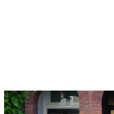
Вхід до будинку Кіра Стармера в Кентиш-Тауні, на півночі Лонд
James Manning/PA Ima
Організатором справи про підпали майна прем’єр-м
визнали винним українця Романа Лавриновича, м