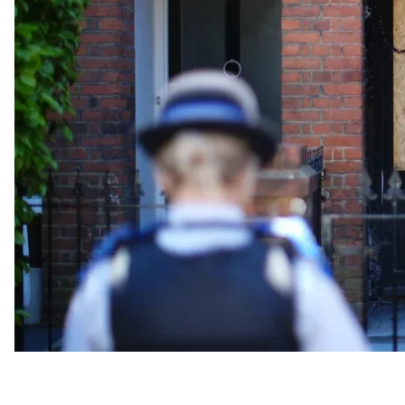
високопосадовця і дипломат.
Про це йдеться в розслідуваннях
Financial Times
т
Як зазначається, спочатку на півночі Лондона під
Стармеру, а потім сталися ще дві пожежі біля вході
Куратор, який завербував українця Лавриновича ч
у телефонній книзі підозрюваного був підписаний я
каналах з акаунту EL Money писали антиукраїнські
лідера росії путіна. Зокрема, в одному чаті він писа