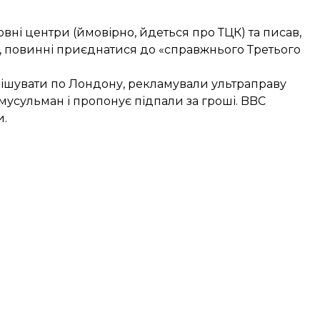
вні центри (ймовірно, йдеться про ТЦК) та писав,
у», повинні приєднатися до «справжнього Третього
вішувати по Лондону, рекламували ультраправу
 мусульман і пропонує підпали за гроші. BBC
и.