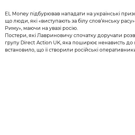
EL Money підбурював нападати на українські призо
що люди, які «виступають за білу слов’янську рас
Риму», маючи на увазі росію.
Постери, які Лавриновичу спочатку доручали роз
групу Direct Action UK, яка поширює ненависть до
встановило, що її створили російські оперативник