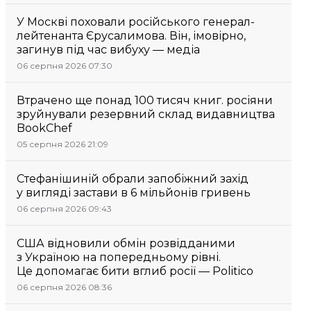
У Москві поховали російського генерал-
лейтенанта Єрусалимова. Він, імовірно,
загинув під час вибуху — медіа
06 серпня 2026 07:30
Втрачено ще понад 100 тисяч книг. росіяни
зруйнували резервний склад видавництва
BookChef
05 серпня 2026 21:09
Стефанішиній обрали запобіжний захід
у вигляді застави в 6 мільйонів гривень
06 серпня 2026 09:43
США відновили обмін розвідданими
з Україною на попередньому рівні.
Це допомагає бити вглиб росії — Politico
06 серпня 2026 08:36