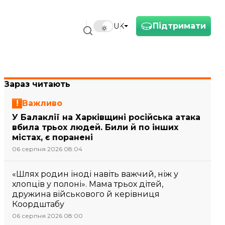
Підтримати
UK
Зараз читають
Важливо
У Балаклії на Харківщині російська атака
вбила трьох людей. Били й по інших
містах, є поранені
06 серпня 2026 08:04
«Шлях родин іноді навіть важчий, ніж у
хлопців у полоні». Мама трьох дітей,
дружина військового й керівниця
Коордштабу
06 серпня 2026 08:00