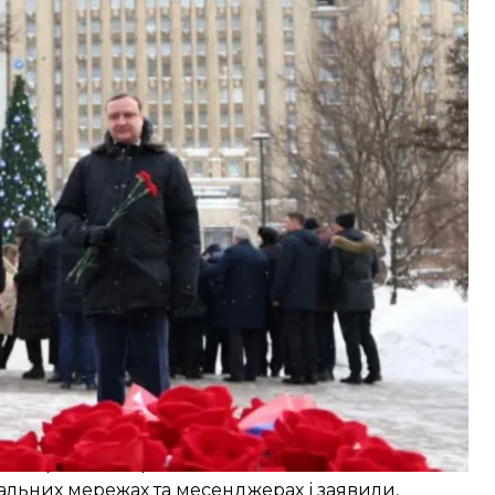
ржавному інституті міжнародних відносин
, де він закликав не витрачати гроші платників
или, що відкидають будь-які спроби пов’язати
загрози для Великої Британії або її народу і не має
ту російського МЗС після того, як BBC
ро підпали?
о у справі про підпал — 21-річного
українця
ився 26-річний українець
із Чернівців Станіслав
ра Починка. А 2 червня
затримали четвертого
 біля житла, пов’язаного зі Стармером. Одна
ерей будинку Стармера
в Кентиш-Тауні. Підпал
 був пошкоджений вхід, однак ніхто
икла інша пожежа біля вхідних дверей будинку,
рем’єр мешкав раніше.
іальних мережах та месенджерах і заявили,