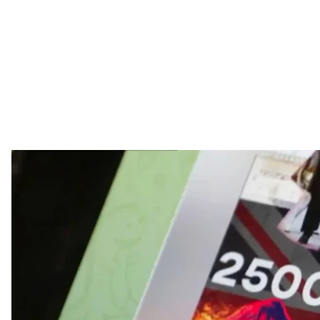
Фото оголошення на ка
B
Невідомий куратор пропонував у групах Telegram «
що вони дістаються до нього через батька. Так, BB
23-річний Євгеній Люкшин — син російського ди
посольства у Данії.