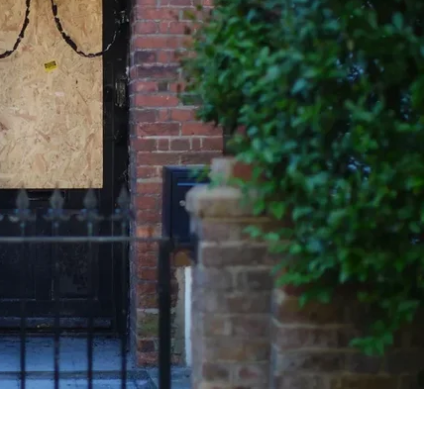
а
BBC
.
палили автомобіль Toyota, який раніше належав
в у будинки, пов’язані з прем’єром.
ерез Telegram-канал з пошуку роботи,
к EL Money. BBC встановило, що в різних чатах і
 та проросійські повідомлення та слова про велич
в, що «очевидно, що путін є лідером білої раси».