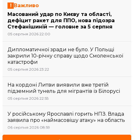
Важливо
Масований удар по Києву та області,
дефіцит ракет для ППО, нова підозра
Стефанішиній — головне за 5 серпня
05 серпня 2026 22:00
Дипломатичної зради не було. У Польщі
закрили 10-річну справу щодо Смоленської
катастрофи
05 серпня 2026 23:22
На кордоні Литви виявили вже третій
підземний тунель для мігрантів із Білорусі
05 серпня 2026 22:55
У російському Ярославлі горить НПЗ. Влада
заявила про «наймасовішу атаку» на область
06 серпня 2026 08:59