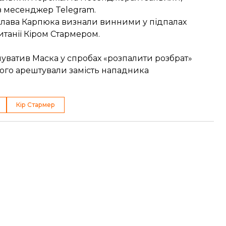
 месенджер Telegram.
іслава Карпюка
визнали винними
у підпалах
итанії Кіром Стармером.
нуватив Маска у спробах «розпалити розбрат»
якого арештували замість нападника
Кір Стармер