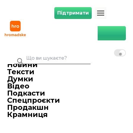
Підтримати
Підтримати
«Поведінка Зеленського змінилася». Дуда вважає, що Навроцький 
Головна
Політика
Персоналії
«Поведінка Зеленського
змінилася». Дуда вважає, що
UK
EN
RU
Навроцький «врахує
обставини» для рішення
Новини
щодо ордена Білого Орла
Тексти
Думки
Юстина Лісова
02 червня 2026 19:52
Редакторка стрічки новин
Відео
Подкасти
Спецпроєкти
Продакшн
Крамниця