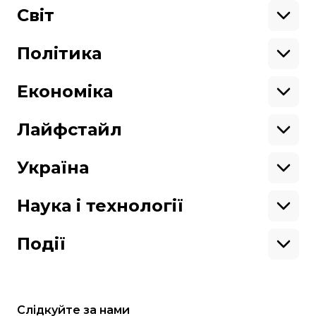
Підтримати
Військові
Світ
Ситуація на фронті
Крим
Північна Америка
Донбас
Латинська Америка
Політика
Підтримай hromadske.
Азія
Ми працюємо для тебе та завдяки тобі.
Африка
Закопроєкти
Будь нашим другом
Європа
Персоналії
Економіка
Геополітика
Верховна Рада
Кабінет міністрів
Бізнес
Про hromadske
Вакансії
Реформи
Енергетика
Лайфстайл
Вибори
Особисті фінанси
Команда
Тендери
Корупція
Інфраструктура
Спорт
Контакти
Крамниця
Нерухомість
Кіно
Україна
Структура
Фінансові звіти
Ціни
Музика
Театр
Київ
власності
Наші політики
Подорожі
Регіони
Наука і технології
Реклама
Карта сайту
Книги
Історія
Продакшн
Їжа
Гаджети
ШІ
Події
Космос
IT
Техніка
Слідкуйте за нами