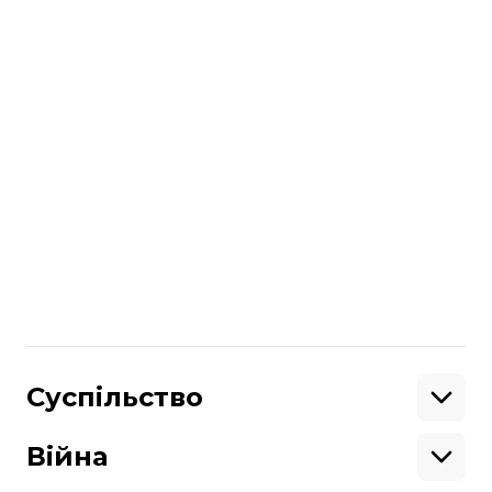
Навроцькому й
перепросити за
надання підрозділу ССО назви «імені
Героїв УПА»
.
читайте також:
Віцеспікер Сейму Польщі закликав
блокувати вступ України до ЄС через
скандал навколо підрозділу імені Героїв
УПА
Більше про
:
Польща
УПА
Анджей Дуда
Володимир Зеленський
україна-польща
Поділитися
:
Суспільство
Освіта
Кримінал
Війна
Здоров'я
Екологія
Ветерани