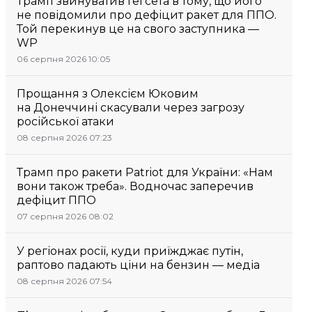
Трамп звинуватив Гегсета в тому, що його
не повідомили про дефіцит ракет для ППО.
Той перекинув це на свого заступника —
WP
06 серпня 2026 10:05
Прощання з Олексієм Юковим
на Донеччині скасували через загрозу
російської атаки
08 серпня 2026 07:23
Трамп про ракети Patriot для України: «Нам
вони також треба». Водночас заперечив
дефіцит ППО
07 серпня 2026 08:02
У регіонах росії, куди приїжджає путін,
раптово падають ціни на бензин — медіа
08 серпня 2026 07:54