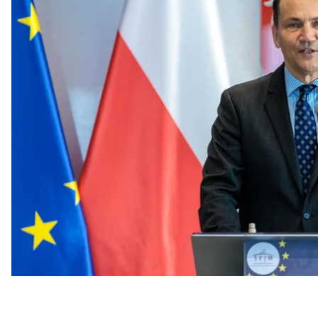
дискусії».
Про це він заявив на брифінгу для польських ЗМІ 
Як розповів Сікорський, на Ялтинській європейські
обговорювали, як можна повернути Крим диплом
Зеленський також
не виключав
, що Україна зможе
Глава польської дипломатії також наголосив, що По
За його словами, у цьому не може бути сумнів і в