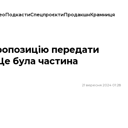
ео
Подкасти
Спецпроєкти
Продакшн
Крамниця
 була частина дискусії
ропозицію передати
Це була частина
21 вересня 2024 01:28