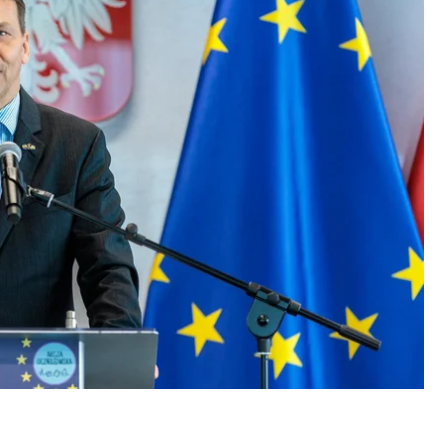
у Вашингтоні 20 вересня,
пише
PAP.
й стратегії у форматі
off-the-record
експерти
атичним шляхом. Раніше президент Володимир
 повернути частину території дипломатією.
льща підтримує територіальну цілісність України.
ін про це неодноразово наголошував.