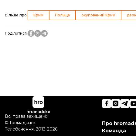
Більше про
:
Крим
Польща
окупований Крим
деок
Поділитися
:
Всі права захищені:
©
Громадське
Про hromad
Телебачення
,
2013-2026.
Команда