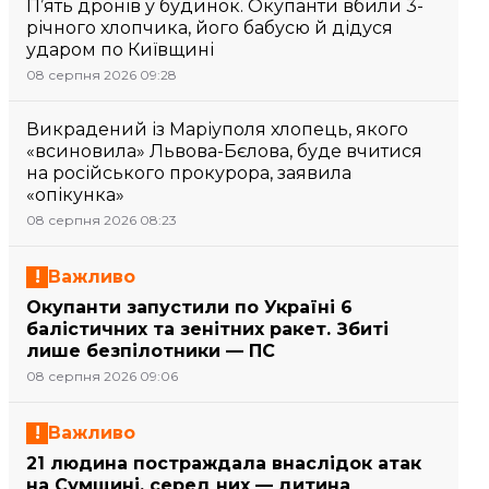
П’ять дронів у будинок. Окупанти вбили 3-
річного хлопчика, його бабусю й дідуся
ударом по Київщині
08 серпня 2026 09:28
Викрадений із Маріуполя хлопець, якого
«всиновила» Львова-Бєлова, буде вчитися
на російського прокурора, заявила
«опікунка»
08 серпня 2026 08:23
Важливо
Окупанти запустили по Україні 6
балістичних та зенітних ракет. Збиті
лише безпілотники — ПС
08 серпня 2026 09:06
Важливо
21 людина постраждала внаслідок атак
на Сумщині, серед них — дитина