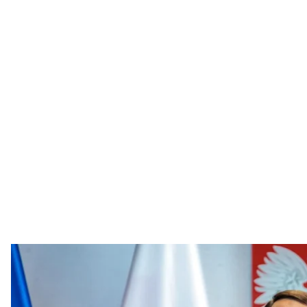
Міністр закордонних справ 
Sebastian Indra / Ministe
Міністр закордонних справ Польщі Радослав Сіко
Крим під мандат ООН для підготовки «чесного реф