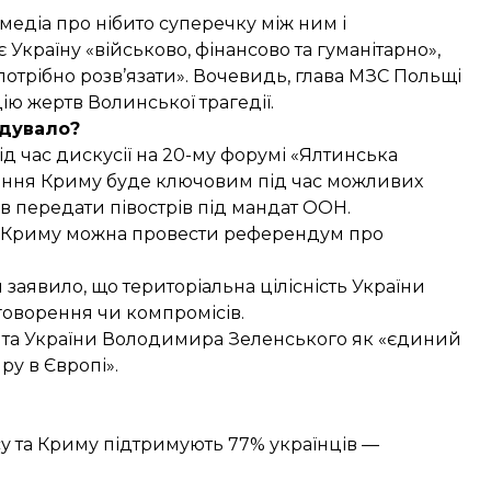
 медіа про
нібито суперечку між ним і
 Україну «військово, фінансово та гуманітарно»,
і потрібно розв’язати». Вочевидь, глава МЗС Польщі
ю жертв Волинської трагедії.
дувало?
ід час дискусії на 20-му форумі «Ялтинська
ання Криму буде ключовим
під час можливих
в передати півострів під мандат ООН.
, у Криму можна провести референдум про
заявило, що територіальна цілісність України
бговорення чи компромісів
.
нта України Володимира Зеленського як «єдиний
у в Європі».
у та Криму підтримують 77% українців —