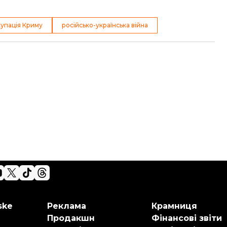
упація Криму
російсько-українська війна
ske
Реклама
Крамниця
Продакшн
Фінансові звіти