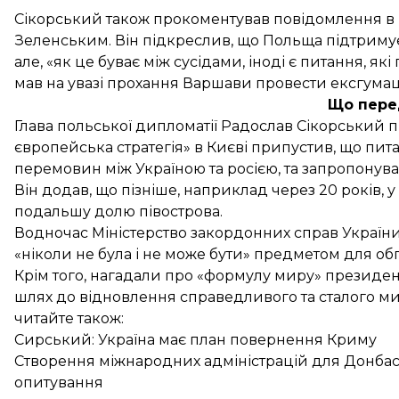
Сікорський також прокоментував повідомлення в
Зеленським
. Він підкреслив, що Польща підтримує
але, «як це буває між сусідами, іноді є питання, як
мав на увазі прохання Варшави провести ексгумаці
Що пере
Глава польської дипломатії Радослав Сікорський п
європейська стратегія» в Києві
припустив, що пит
перемовин між Україною та росією, та запропонува
Він додав, що пізніше, наприклад через 20 років
подальшу долю півострова.
Водночас Міністерство закордонних справ України 
«ніколи не була і не може бути» предметом для о
Крім того, нагадали про «формулу миру» президе
шлях до відновлення справедливого та сталого мир
читайте також:
Сирський: Україна має план повернення Криму
Створення міжнародних адміністрацій для Донбас
опитування