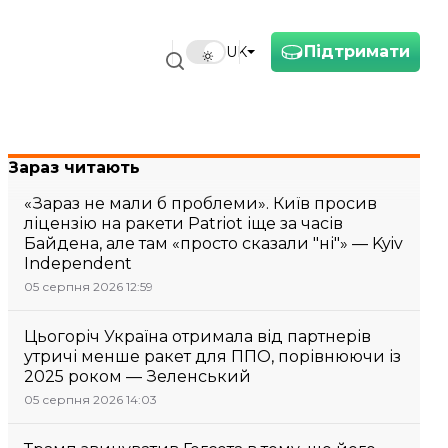
Підтримати
UK
Зараз читають
«Зараз не мали б проблеми». Київ просив
ліцензію на ракети Patriot іще за часів
Байдена, але там «просто сказали "ні"» — Kyiv
Independent
05 серпня 2026 12:59
Цьогоріч Україна отримала від партнерів
утричі менше ракет для ППО, порівнюючи із
2025 роком — Зеленський
05 серпня 2026 14:03