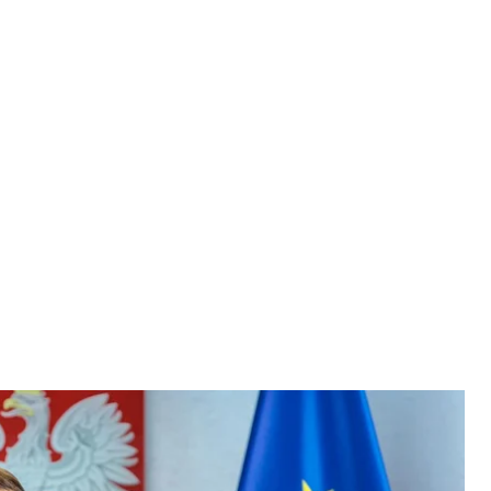
Польщі Радослав Сікорський
rstwo Spraw Zagranicznych
рський пояснив, що свою пропозицію передати
ерендуму» він висловив під час «гіпотетичної