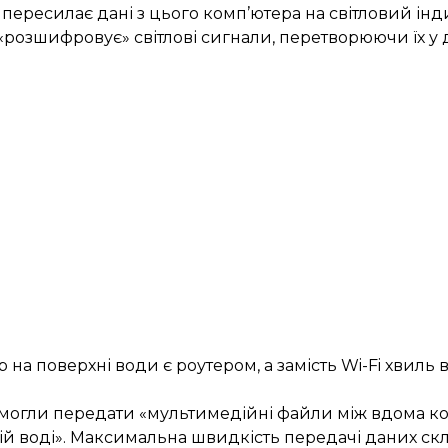
в пересилає дані з цього комп’ютера на світловий ін
«розшифровує» світлові сигнали, перетворюючи їх у
р на поверхні води є роутером, а замість Wi-Fi хвиль
змогли передати «мультимедійні файли між вдома ко
чій воді». Максимальна швидкість передачі даних скл