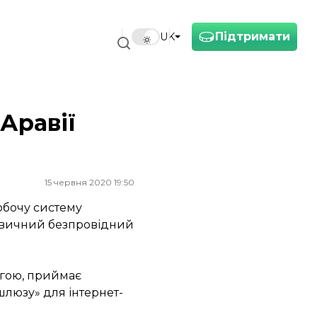
Підтримати
UK
Аравії
15 червня 2020 19:50
робочу систему
ш звичний безпровідний
ргою, приймає
шлюзу» для інтернет-