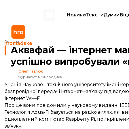
Новини
Тексти
Думки
Від
Аквафай — інтернет майбутнього? У Саудівській Аравії успішно вип
Головна
Аквафай — інтернет май
успішно випробували «
Олег Павлюк
журналіст-міжнародник
Учені з Науково—технічного університету імені ко
безпровідної передачі інтернет—зв’язку під водою
інтернет Wi—Fi.
Про це вони
повідомили
у науковому виданні IEE
Технологія Aqua-Fi базується на радіохвилях, які
одноплатний комп’ютер Raspberry Pi, прикріплени
зв’язку.