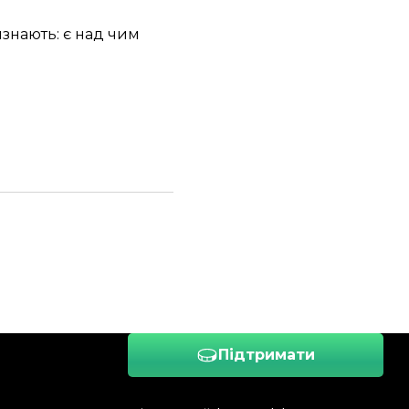
изнають: є над чим
Підтримати