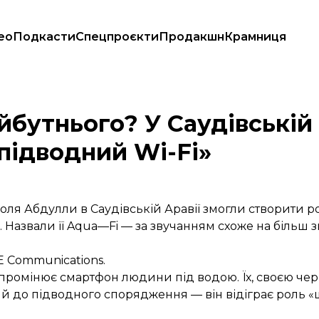
ео
Подкасти
Спецпроєкти
Продакшн
Крамниця
робували «підводний Wi-Fi»
бутнього? У Саудівській 
підводний Wi-Fi»
роля Абдулли в Саудівській Аравії змогли створити 
. Назвали її Aqua—Fi — за звучанням схоже на біль
E Communications.
 випромінює смартфон людини під водою. Їх, своєю че
й до підводного спорядження — він відіграє роль «