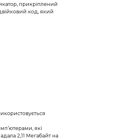
дикатор, прикріплений
 двійковий код, який
 використовується
мп’ютерами, які
адала 2,11 Мегабайт на