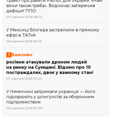
Трамп про ракети Patriot для України: «Нам
вони також треба». Водночас заперечив
дефіцит ППО
07 серпня 2026 08:02
У Мексиці блогера застрелили в прямому
ефірі в TikTok
06 серпня 2026 23:43
Важливо
росіяни атакували дроном людей
на ринку на Сумщині. Відомо про 10
постраждалих, двоє у важкому стані
07 серпня 2026 09:29
У Німеччині затримали українця — його
підозрюють у шпигунстві за оборонним
підприємством
06 серпня 2026 20:06