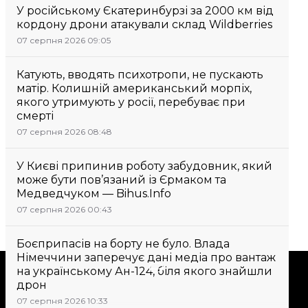
У російському Єкатеринбурзі за 2000 км від
кордону дрони атакували склад Wildberries
07 серпня 2026 09:05
Катують, вводять психотропи, не пускають
матір. Колишній американський морпіх,
якого утримують у росії, перебуває при
смерті
07 серпня 2026 08:48
У Києві припинив роботу забудовник, який
може бути пов’язаний із Єрмаком та
Медведчуком — Bihus.Info
07 серпня 2026 00:43
Боєприпасів на борту не було. Влада
Німеччини заперечує дані медіа про вантаж
Підтримати
на українському Ан-124, біля якого знайшли
дрон
07 серпня 2026 10:33