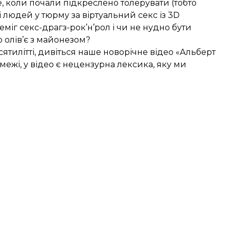
е, коли почали підкреслено толерувати (тобто
і людей у тюрму за віртуальний секс із 3D
іг секс-драгз-рок’н’рол і чи не нудно бути
 олів’є з майонезом?
сятилітті, дивіться наше новорічне відео «Альберт
ежі, у відео є нецензурна лексика, яку ми