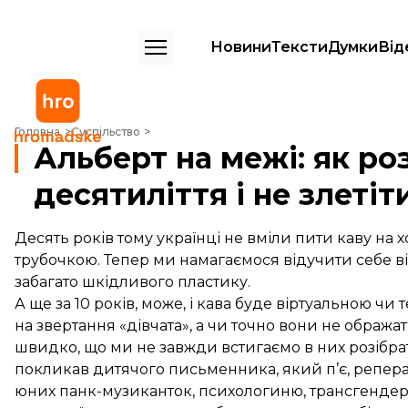
Новини
Тексти
Думки
Від
Альберт на межі: як розібратися в трендах десятиліття і не злетіти 
Головна
Суспільство
Альберт на межі: як ро
десятиліття і не злетіт
Десять років тому українці не вміли пити каву на 
трубочкою. Тепер ми намагаємося відучити себе від ц
забагато шкідливого пластику.
А ще за 10 років, може, і кава буде віртуальною ч
на звертання «дівчата», а чи точно вони не ображ
швидко, що ми не завжди встигаємо в них розібрат
покликав дитячого письменника, який п’є, репера, 
юних панк-музиканток, психологиню, трансгендерн