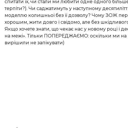
спитати їх, чи стали ми любити одне одного більш
терпіти?). Чи саджатимуть у наступному десятилітт
моделлю колишньої без її дозволу? Чому ЗОЖ перем
хорошим, жити довго і свідомо, але без шкідливого
Якщо хочете знати, що чекає нас у новому році і де
на межі». Тільки ПОПЕРЕДЖАЄМО: оскільки ми на м
вирішили не запікувати)