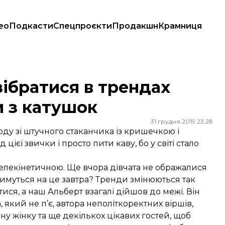
ео
Подкасти
Спецпроєкти
Продакшн
Крамниця
з катушок
зібратися в трендах
и з катушок
31 грудня 2019 23:28
ходу зі штучного стаканчика із кришечкою і
ієї звички і просто пити каву, бо у світі стало
и телекінетичною. Ще вчора дівчата не ображалися
атимуться на це завтра? Тренди змінюються так
ися, а наш Альберт взагалі дійшов до межі. Він
який не п’є, автора неполіткоректних віршів,
у жінку та ще декількох цікавих гостей, щоб