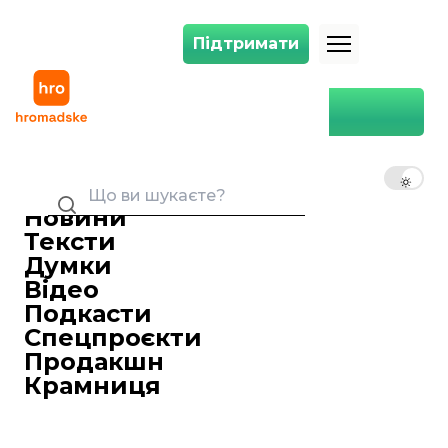
Підтримати
Підтримати
Apple, Microsoft, Tesla та інших звинували у грубій експлуатації дитя
Головна
Суспільство
Apple, Microsoft, Tesla та
інших звинували у грубій
UK
EN
RU
експлуатації дитячої праці
Новини
Вікторія Бега
18 грудня 2019 10:47
Керівниця відділу сайту
Тексти
Міжнародна правозахисна організація
Думки
International Rights Advocates подала до
Відео
суду Вашингтона колективний позов
Подкасти
проти п'яти американських
Спецпроєкти
технологічних гігантів Apple, Microsoft,
Продакшн
Tesla, Dell Technologies і Alphabet
Крамниця
(материнська компанія Google). Їх
звинувачують у грубій експлуатації