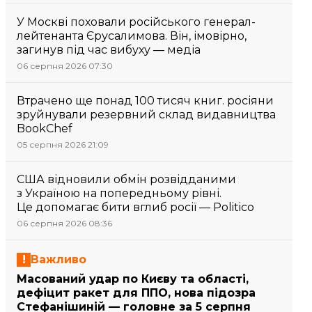
У Москві поховали російського генерал-
лейтенанта Єрусалимова. Він, імовірно,
загинув під час вибуху — медіа
06 серпня 2026 07:30
Втрачено ще понад 100 тисяч книг. росіяни
зруйнували резервний склад видавництва
BookChef
05 серпня 2026 21:09
США відновили обмін розвідданими
з Україною на попередньому рівні.
Це допомагає бити вглиб росії — Politico
06 серпня 2026 08:36
Важливо
Масований удар по Києву та області,
дефіцит ракет для ППО, нова підозра
Стефанішиній — головне за 5 серпня