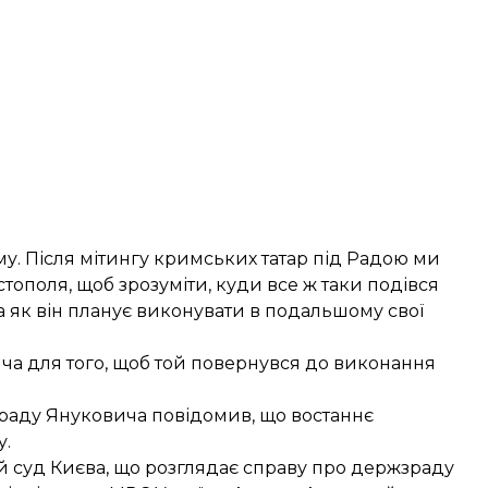
иму. Після мітингу кримських татар під Радою ми
ополя, щоб зрозуміти, куди все ж таки подівся
 та як він планує виконувати в подальшому свої
ча для того, щоб той повернувся до виконання
раду Януковича повідомив, що востаннє
у.
 суд Києва, що розглядає справу про держзраду