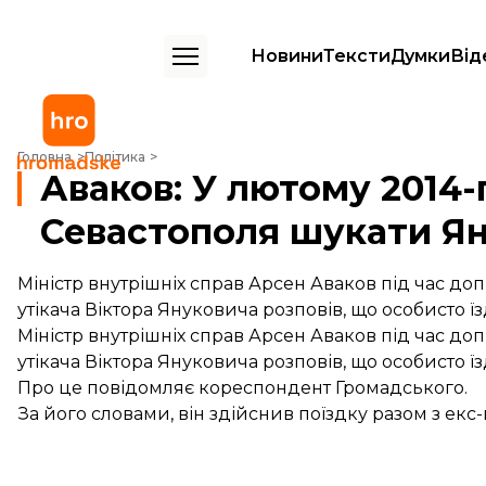
Новини
Тексти
Думки
Від
Аваков: У лютому 2014-го особисто вирушив до Севастополя шука
Головна
Політика
Аваков: У лютому 2014
Севастополя шукати Я
Міністр внутрішніх справ Арсен Аваков під час д
утікача Віктора Януковича розповів, що особисто 
Міністр внутрішніх справ Арсен Аваков під час до
утікача Віктора Януковича розповів, що особисто 
Про це повідомляє кореспондент Громадського.
За його словами, він здійснив поїздку разом з е