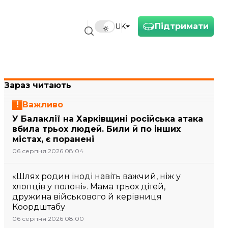
Підтримати
UK
Зараз читають
Важливо
У Балаклії на Харківщині російська атака
вбила трьох людей. Били й по інших
містах, є поранені
06 серпня 2026 08:04
«Шлях родин іноді навіть важчий, ніж у
хлопців у полоні». Мама трьох дітей,
дружина військового й керівниця
Коордштабу
06 серпня 2026 08:00