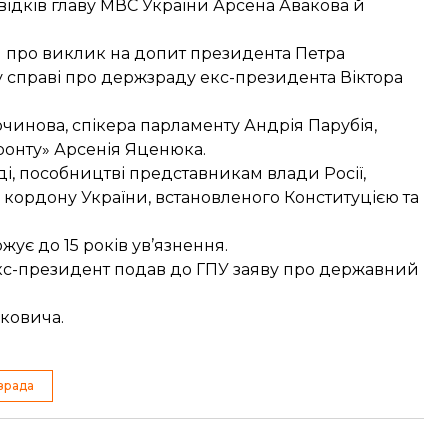
відків
главу МВС України Арсена Авакова й
я про виклик на
допит президента Петра
у справі про держзраду екс-президента Віктора
чинова, спікера парламенту Андрія Парубія,
ронту» Арсенія Яценюка.
і, пособництві представникам влади Росії,
 кордону України, встановленого Конституцією та
ує до 15 років ув’язнення.
екс-президент подав до
ГПУ заяву про державний
уковича
.
зрада