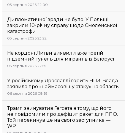
05 серпня 2026 22:00
Дипломатичної зради не було. У Польщі
закрили 10-річну справу щодо Смоленської
катастрофи
05 серпня 2026 23:22
На кордоні Литви виявили вже третій
підземний тунель для мігрантів із Білорусі
05 серпня 2026 22:55
У російському Ярославлі горить НПЗ. Влада
заявила про «наймасовішу атаку» на область
06 серпня 2026 08:59
Трамп звинуватив Гегсета в тому, що його
не повідомили про дефіцит ракет для ППО.
Той перекинув це на свого заступника —
WP
06 серпня 2026 10:05