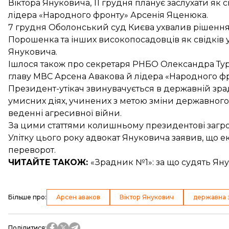
Віктора Януковича, 11 грудня
планує заслухати як с
лідера «Народного фронту» Арсенія Яценюка.
7 грудня Оболонський суд Києва ухвалив рішенн
Порошенка
та інших високопосадовців як свідків 
Януковича.
Ішлося також про секретаря РНБО Олександра Тур
главу МВС Арсена Авакова й лідера «Народного ф
Президент-утікач звинувачується в державній зрад
умисних діях, учинених з метою зміни державного
веденні агресивної війни.
За цими статтями колишньому президентові загрож
Улітку цього року адвокат Януковича заявив, що 
переворот
.
ЧИТАЙТЕ ТАКОЖ:
«Зрадник №1»:
за що судять Ян
Більше про
:
Арсен аваков
Віктор Янукович
державна 
Поділитися
: