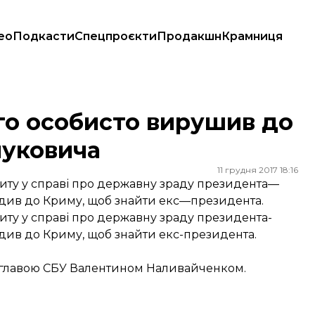
ео
Подкасти
Спецпроєкти
Продакшн
Крамниця
ти Януковича
-го особисто вирушив до
нуковича
11 грудня 2017 18:16
опиту у справі про державну зраду президента—
їздив до Криму, щоб знайти екс—президента.
питу у справі про державну зраду президента-
їздив до Криму, щоб знайти екс-президента.
кс-главою СБУ Валентином Наливайченком.