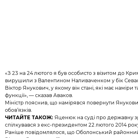
«З 23 на 24 лютого я був особисто з візитом до Кр
вирушили з Валентином Наливаченком у бік Севаст
Віктор Янукович, у якому він стані, які має наміри
функції», — сказав Аваков.
Міністр пояснив, що намірявся повернути Янукови
обов’язків.
ЧИТАЙТЕ ТАКОЖ:
Яценюк на суді
про державну з
спілкувався з екс-президентом 22 лютого 2014 рок
Раніше повідомлялося, що Оболонський районний