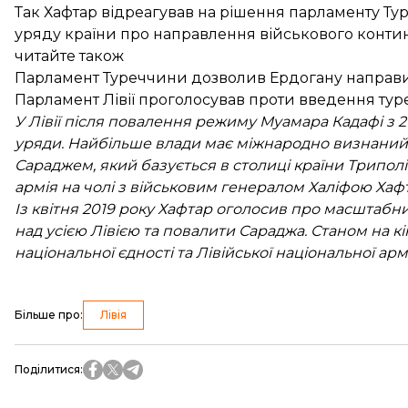
Так Хафтар відреагував на рішення парламенту Тур
уряду країни про направлення військового континг
читайте також
Парламент Туреччини дозволив Ердогану направит
Парламент Лівії проголосував проти введення тур
У Лівії після повалення режиму Муамара Кадафі з
уряди. Найбільше влади має міжнародно визнаний У
Сараджем, який базується в столиці країни Триполі
армія на чолі з військовим генералом Халіфою Хафт
Із квітня 2019 року Хафтар оголосив про масштабн
над усією Лівією та повалити Сараджа. Станом на кі
національної єдності та Лівійської національної армі
Більше про
:
Лівія
Поділитися
: