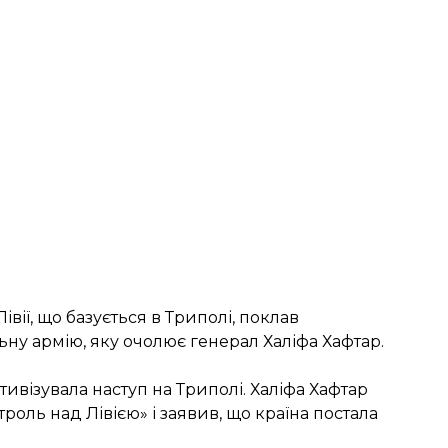
ії, що базується в Триполі, поклав
льну армію, яку очолює генерал Халіфа Хафтар.
ктивізувала наступ на Триполі. Халіфа Хафтар
оль над Лівією» і заявив, що країна постала