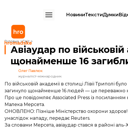
Новини
Тексти
Думки
Від
Авіаудар по військовій академії в Лівії: щонайменше 16 загиблих
Головна
Світ
Авіаудар по військовій а
щонайменше 16 загибл
Олег Павлюк
журналіст-міжнародник
По військовій академії в столиці Лівії Триполі бу
загинуло щонайменше 16 людей — це переважно кур
Про це
повідомляє
Associated Press із посиланням 
Малека Мерсета.
ОНОВЛЕНО: Пізніше Міністерство охорони здоров'
унаслідок нападу,
передає
Reuters.
За словами Мерсета, авіаудар стався в районі аль-Х