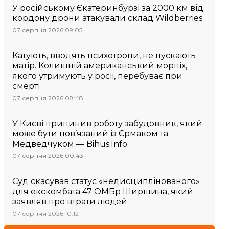
У російському Єкатеринбурзі за 2000 км від
кордону дрони атакували склад Wildberries
07 серпня 2026 09:05
Катують, вводять психотропи, не пускають
матір. Колишній американський морпіх,
якого утримують у росії, перебуває при
смерті
07 серпня 2026 08:48
У Києві припинив роботу забудовник, який
може бути пов’язаний із Єрмаком та
Медведчуком — Bihus.Info
07 серпня 2026 00:43
Суд скасував статус «недисциплінованого»
для екскомбата 47 ОМБр Ширшина, який
заявляв про втрати людей
07 серпня 2026 10:12