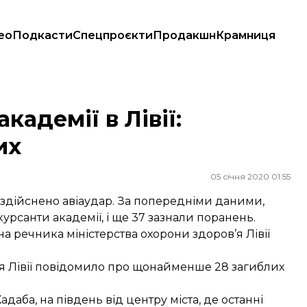
ео
Подкасти
Спецпроєкти
Продакшн
Крамниця
кадемії в Лівії:
их
05 січня 2020 01:55
ло здійснено авіаудар. За попередніми даними,
санти академії, і ще 37 зазнали поранень.
на речника міністерства охорони здоров’я Лівії
я Лівії повідомило про щонайменше 28 загиблих
адаба, на південь від центру міста, де останні