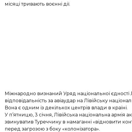
місяці тривають воєнні дії.
Міжнародно визнаний Уряд національної єдності Лів
відповідальність за авіаудар на Лівійську націона
Вона є одним із декількох центрів влади в країні.
У п’ятницю, 3 січня, Лівійська національна армія а
звинуватив Туреччину в намаганні «відновити контр
перед загрозою з боку «колонізатора».