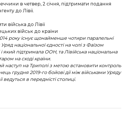
еччини в четвер, 2 січня, підтримати подання
енту до Лівії.
и війська до Лівії
ецьких військ до країни
 2014 року існує щонайменше чотири паралельні
ряд національної єдності на чолі з Фаїзом
 і який підтримала ООН, та Лівійська національна
аром на сході країни.
ий наступ на Триполі з метою встановити контроль
нець грудня 2019-го бойові дії між військами Уряду
ї ведуться в передмісті столиці.