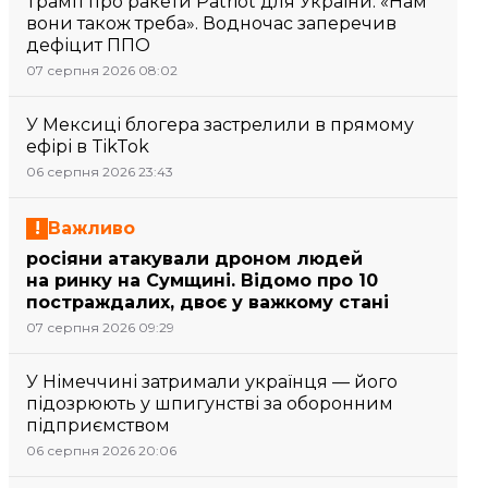
Трамп про ракети Patriot для України: «Нам
вони також треба». Водночас заперечив
дефіцит ППО
07 серпня 2026 08:02
У Мексиці блогера застрелили в прямому
ефірі в TikTok
06 серпня 2026 23:43
Важливо
росіяни атакували дроном людей
на ринку на Сумщині. Відомо про 10
постраждалих, двоє у важкому стані
07 серпня 2026 09:29
У Німеччині затримали українця — його
підозрюють у шпигунстві за оборонним
підприємством
06 серпня 2026 20:06