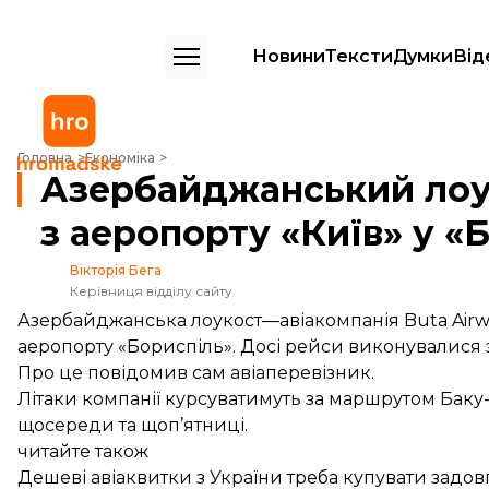
Новини
Тексти
Думки
Від
Азербайджанський лоукостер переїде з аеропорту «Київ» у «Борис
Головна
Економіка
Азербайджанський лоу
з аеропорту «Київ» у «
Вікторія Бега
Керівниця відділу сайту
Азербайджанська лоукост—авіакомпанія Buta Airwa
аеропорту «Бориспіль». Досі рейси виконувалися з
Про це
повідомив
сам авіаперевізник.
Літаки компанії курсуватимуть за маршрутом Баку-
щосереди та щоп’ятниці.
читайте також
Дешеві авіаквитки з України треба купувати задо