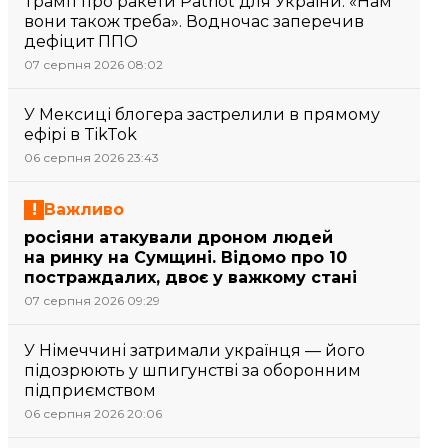
Трамп про ракети Patriot для України: «Нам
вони також треба». Водночас заперечив
дефіцит ППО
07 серпня 2026 08:02
У Мексиці блогера застрелили в прямому
ефірі в TikTok
06 серпня 2026 23:43
Важливо
росіяни атакували дроном людей
на ринку на Сумщині. Відомо про 10
постраждалих, двоє у важкому стані
07 серпня 2026 09:29
У Німеччині затримали українця — його
підозрюють у шпигунстві за оборонним
підприємством
06 серпня 2026 20:06