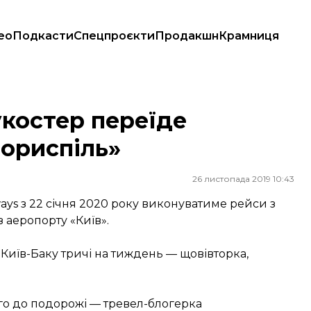
ео
Подкасти
Спецпроєкти
Продакшн
Крамниця
піль»
костер переїде
Бориспіль»
26 листопада 2019 10:43
ys з 22 січня 2020 року виконуватиме рейси з
 аеропорту «Київ».
Київ-Баку тричі на тиждень — щовівторка,
вго до подорожі — тревел-блогерка