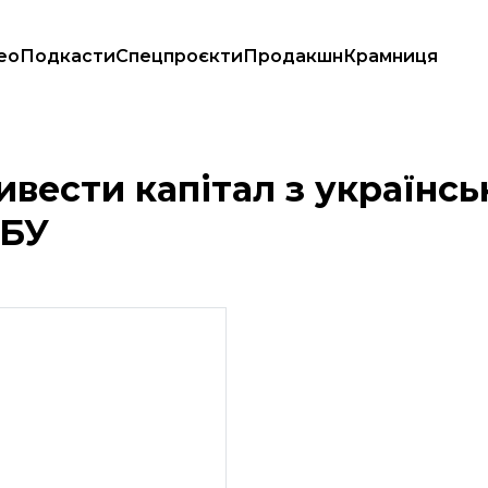
ео
Подкасти
Спецпроєкти
Продакшн
Крамниця
н Ради НБУ
вести капітал з українсь
НБУ