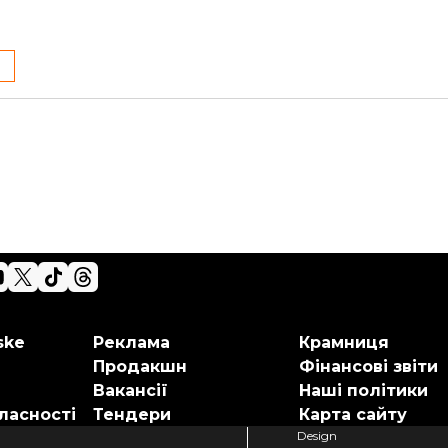
ske
Реклама
Крамниця
Продакшн
Фінансові звіти
Вакансії
Наші політики
ласності
Тендери
Карта сайту
Design