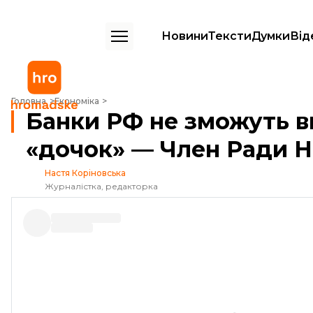
Новини
Тексти
Думки
Від
Банки РФ не зможуть вивести капітал з українських «дочок» — Чле
Головна
Економіка
Банки РФ не зможуть ви
«дочок» — Член Ради 
Настя Коріновська
Журналістка, редакторка