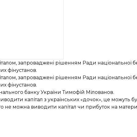
піталом, запроваджені рішенням Ради національної б
их фінустанов.
піталом, запроваджені рішенням Ради національної б
их фінустанов.
ального банку України Тимофій Мілованов.
иводити капітал з українських «дочок», це можуть бу
то не можна виводити капітал чи прибуток на матери