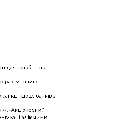
ти для запобігання
ятора є можливості
о
санкції щодо банків з
анк», «Акціонерний
нню капіталів цими