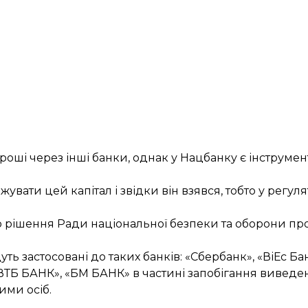
оші через інші банки, однак у Нацбанку є інструмен
жувати цей капітал і звідки він взявся, тобто у регул
ю рішення Ради національної безпеки та оборони пр
уть застосовані до таких банків: «Сбербанк», «ВіЕс Б
ТБ БАНК», «БМ БАНК» в частині запобігання виведе
ими осіб.