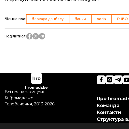
Більше про
:
блокада донбасу
банки
росія
РНБО
Поділитися
:
Всі права захищені:
©
Громадське
Про hromad
Телебачення
,
2013-2026.
Команда
Контакти
Структура в