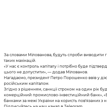
За словами Мілованова, будуть спроби виводити гр
таких махінацій.
«У нас є контроль капіталу і потрібно буде підтверд
цього не допустити», — додав Мілованов.
Нагадаємо, президент Петро Порошенко ввів у ді
російським капіталом
.
Згідно з рішенням, санкції строком на один рік буд
комерційний промислово-інвестиційний банк», «В
банками за межі України на користь пов'язаних з н
Підписуйтесь на
наш канал
в Telegram