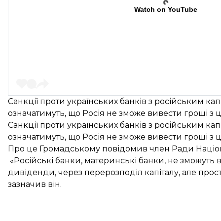
Watch on YouTube
Санкції проти українських банків з російським ка
означатимуть, що Росія не зможе вивести гроші з ц
Санкції проти українських банків з російським ка
означатимуть, що Росія не зможе вивести гроші з ц
Про це Громадському повідомив член Ради Націон
«Російські банки, материнські банки, не зможуть в
дивіденди, через перерозподіл капіталу, але прос
зазначив він.