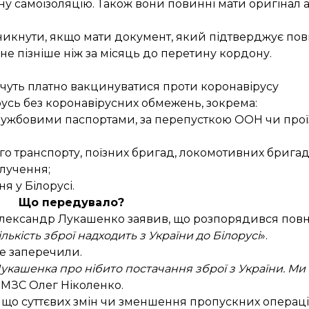
нну самоізоляцію. Також вони повинні мати оригінал
уникнути, якщо мати документ, який підтверджує по
е пізніше ніж за місяць до перетину кордону.
хочуть платно вакцинуватися проти коронавірусу
усь без коронавірусних обмежень, зокрема:
службовими паспортами, за перепусткою ООН чи пр
ого транспорту, поїзних бригад, локомотивних брига
лучення;
я у Білорусі.
Що передувало?
Олександр Лукашенко
заявив
, що розпорядився пов
лькість зброї надходить з України до Білорусі
».
це заперечили.
укашенка про нібито постачання зброї з України. Ми
 МЗС Олег Ніколенко.
, що суттєвих змін чи зменшення пропускних операці