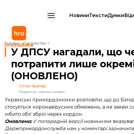
Новини
Тексти
Думки
Від
У ДПСУ нагадали, що через коронавірус у Білорусь можуть потрапи
Головна
Суспільство
У ДПСУ нагадали, що ч
потрапити лише окремі 
(ОНОВЛЕНО)
Остап Крамар
Редактор стрічки новин
Українські прикордонники розповіли, що до Білор
стосується коронавірусних обмежень, а не заяви
нібито обіг зброї через кордон.
Оновлено:
У попередній версії новини
ми вказувал
Держприкордонслужба нам у коментарі
зазначила