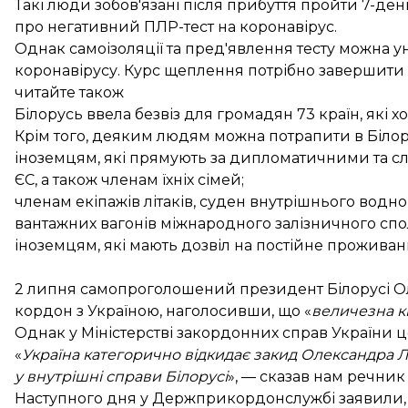
Такі люди зобов'язані після прибуття пройти 7-де
про негативний ПЛР-тест на коронавірус.
Однак самоізоляції та пред'явлення тесту можна 
коронавірусу. Курс щеплення потрібно завершити н
читайте також
Білорусь ввела безвіз для громадян 73 країн, які 
Крім того, деяким людям можна потрапити в Білор
іноземцям, які прямують за дипломатичними та 
ЄС, а також членам їхніх сімей;
членам екіпажів літаків, суден внутрішнього водн
вантажних вагонів міжнародного залізничного спо
іноземцям, які мають дозвіл на постійне проживанн
2 липня самопроголошений президент Білорусі 
кордон з Україною, наголосивши, що «
величезна кі
Однак у Міністерстві закордонних справ України 
«
Україна категорично відкидає закид Олександра Л
у внутрішні справи Білорусі
», — сказав нам речник
Наступного дня у Держприкордонслужбі
заявили