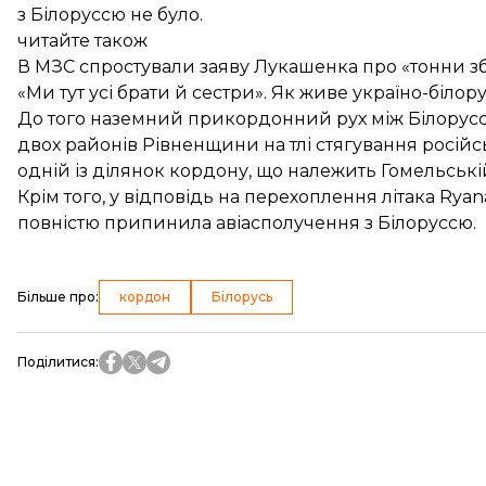
з Білоруссю не було.
читайте також
В МЗС спростували заяву Лукашенка про «тонни збро
«Ми тут усі брати й сестри». Як живе україно-біло
До того наземний прикордонний рух між Білоруссю
двох районів Рівненщини на тлі стягування росій
одній із ділянок кордону, що належить Гомельській
Крім того, у відповідь на перехоплення літака Ry
повністю
припинила
авіасполучення з Білоруссю.
Більше про
:
кордон
Білорусь
Поділитися
: