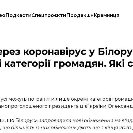
ео
Подкасти
Спецпроєкти
Продакшн
Крамниця
ти лише окремі категорії громадян. Які саме? (ОНОВЛЕНО)
ерез коронавірус у Білор
категорії громадян. Які 
усі можуть потрапити лише окремі категорії громад
 самопроголошеного президента цієї країни Олексан
и, що Бі
лорусь запровадила нові обмеження на в'їзд
, що більшість із цих обмежень діють ще з кінця 2020 