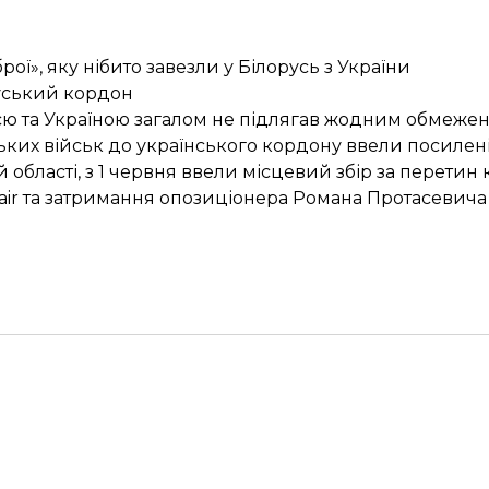
ї», яку нібито завезли у Білорусь з України
руський кордон
 та Україною загалом не підлягав жодним обмеження
ських військ до українського кордону
ввели
посилені
 області, з 1 червня
ввели
місцевий збір за перетин 
anair та затримання опозиціонера Романа Протасевича