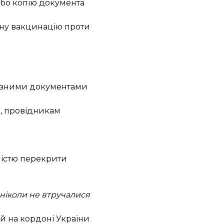
 або копію документа
вну вакцинацію проти
оїзними документами
д, провідникам
ністю перекрити
 ніколи не втручалися
й на кордоні України