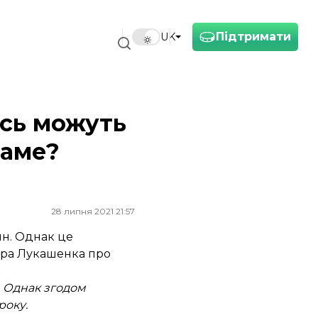
Підтримати
UK
усь можуть
саме?
28 липня 2021 21:57
ян. Однак це
дра Лукашенка про
. Однак згодом
року.