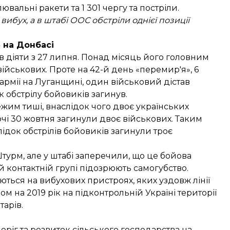
лювальні ракети та 1 301 чергу та постріли.
бух, а в штабі ООС обстріли однієї позиції
 на Донбасі
в діяти
з 27 липня. Понад місяць його головним
ійськових. Проте на 42-й день «перемир'я», 6
 армії на Луганщині, один військовий дістав
к обстрілу бойовиків
загинув
.
жим тиші, внаслідок чого двоє українських
і 30 жовтня загинули двоє військових. Таким
ідок обстрілів бойовиків загинули троє
урм, але у штабі заперечили, що це бойова
й контактній групі
підозрюють
самогубство.
ваються на вибухових пристроях, яких уздовж лінії
ном на 2019 рік на підконтрольній Україні території
арів.
оріг та розвиток сільського господарства на