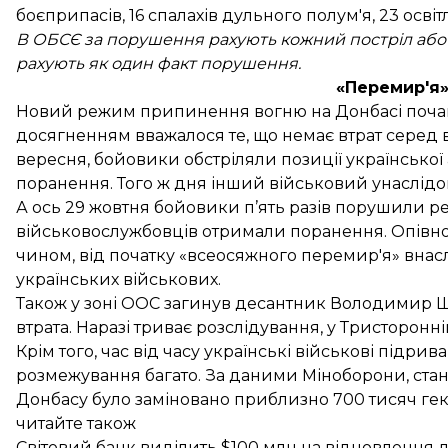
боєприпасів, 16 спалахів дульного полум'я, 23 освіт
В ОБСЄ за порушення рахують кожний постріл або ви
рахують як один факт порушення.
«Перемир'я»
Новий режим припинення вогню на Донбасі
поча
досягненням вважалося те, що немає втрат серед в
вересня, бойовики
обстріляли
позиції української
поранення. Того ж дня інший військовий унаслідо
А ось 29 жовтня бойовики п’ять разів
порушили
ре
військовослужбовців отримали поранення. Опівноч
чином, від початку «всеосяжного перемир'я» внасл
українських військових.
Також у зоні ООС загинув десантник Володимир Шт
втрата. Наразі триває розслідування, у Тристоронні
Крім того, час від часу українські військові підри
розмежування багато. За даними
Міноборони
, ста
Донбасу було заміновано приблизно 700 тисяч гект
читайте також
Світовий банк виділить $100 млн на відновлення д