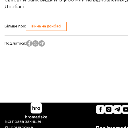
Донбасі
Більше про
:
війна на донбасі
Поділитися
:
Всі права захищені:
©
Громадське