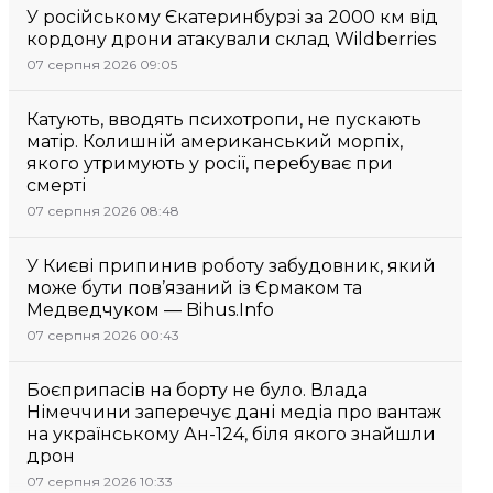
У російському Єкатеринбурзі за 2000 км від
кордону дрони атакували склад Wildberries
07 серпня 2026 09:05
Катують, вводять психотропи, не пускають
матір. Колишній американський морпіх,
якого утримують у росії, перебуває при
смерті
07 серпня 2026 08:48
У Києві припинив роботу забудовник, який
може бути пов’язаний із Єрмаком та
Медведчуком — Bihus.Info
07 серпня 2026 00:43
Боєприпасів на борту не було. Влада
Німеччини заперечує дані медіа про вантаж
на українському Ан-124, біля якого знайшли
дрон
07 серпня 2026 10:33