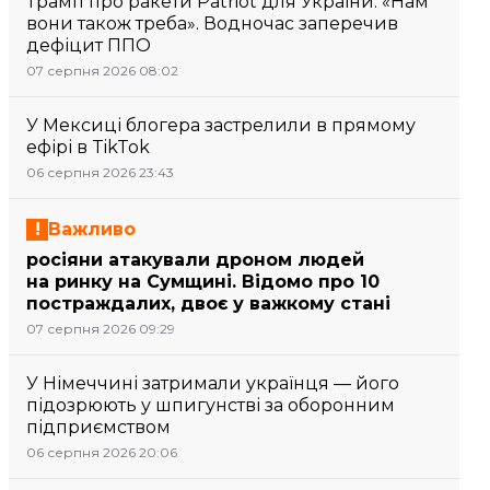
Трамп про ракети Patriot для України: «Нам
вони також треба». Водночас заперечив
дефіцит ППО
07 серпня 2026 08:02
У Мексиці блогера застрелили в прямому
ефірі в TikTok
06 серпня 2026 23:43
Важливо
росіяни атакували дроном людей
на ринку на Сумщині. Відомо про 10
постраждалих, двоє у важкому стані
07 серпня 2026 09:29
У Німеччині затримали українця — його
підозрюють у шпигунстві за оборонним
підприємством
06 серпня 2026 20:06