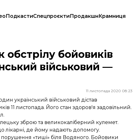
ео
Подкасти
Спецпроєкти
Продакшн
Крамниця
їнський військовий — штаб
к обстрілу бойовиків
їнський військовий —
11 листопада 2020 08:23
 один український військовий дістав
ів 11 листопада. Його стан здоров'я задовільний.
л.
ілецьку зброю та великокаліберний кулемет.
о лікарні, де йому надають допомогу.
ти порушення «тиші» біля Водяного. Бойовики