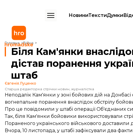
Новини
Тексти
Думки
Від
Біля Кам'янки внаслідок обстрілу бойовиків дістав поранення укра
Головна
Війна
Біля Кам'янки внаслідо
дістав поранення укра
штаб
Євгенія Луценко
Старша редакторка стрічки новин, журналістка
Неподалік Кам'янки у зоні бойових дій на Донбасі
вогнепальне поранення внаслідок обстрілу бойовик
Про це
повідомили
у штабі операції Об'єднаних си
Так, біля Кам'янки бойовики використовували стр
Пораненого українського військового доставили д
Вчора, 10 листопада, у штабі зафіксували два фак