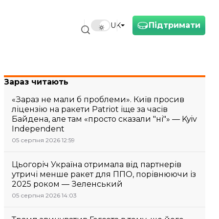
Підтримати
UK
Зараз читають
«Зараз не мали б проблеми». Київ просив
ліцензію на ракети Patriot іще за часів
Байдена, але там «просто сказали "ні"» — Kyiv
Independent
05 серпня 2026 12:59
Цьогоріч Україна отримала від партнерів
утричі менше ракет для ППО, порівнюючи із
2025 роком — Зеленський
05 серпня 2026 14:03