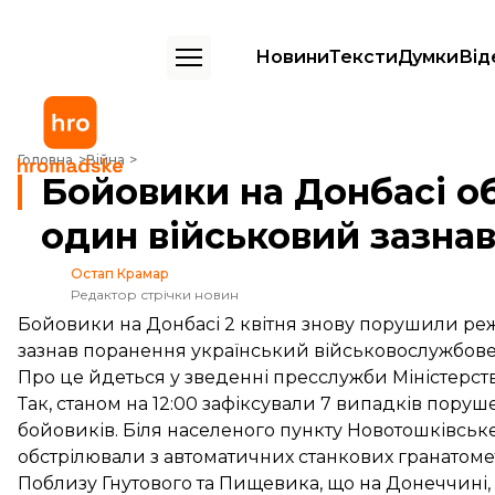
Новини
Тексти
Думки
Від
Бойовики на Донбасі обстріляли позиції ЗСУ, один військовий заз
Головна
Війна
Бойовики на Донбасі об
один військовий зазна
Остап Крамар
Редактор стрічки новин
Бойовики на Донбасі 2 квітня знову порушили ре
зазнав поранення український військовослужбове
Про це
йдеться
у зведенні пресслужби Міністерст
Так, станом на 12:00 зафіксували 7 випадків пор
бойовиків. Біля населеного пункту Новотошківське,
обстрілювали з автоматичних станкових гранатомет
Поблизу Гнутового та Пищевика, що на Донеччині,