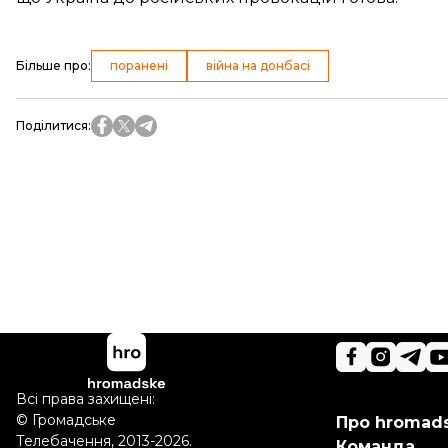
Більше про
:
поранені
війна на донбасі
Поділитися
:
Всі права захищені:
©
Громадське
Про hromad
Телебачення
,
2013-2026.
Команда