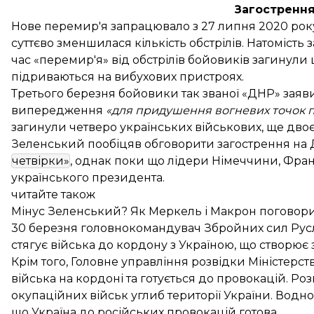
Загострення
Нове перемир'я запрацювало з 27 липня 2020 року,
суттєво зменшилася кількість обстрілів. Натомість 
час «перемир'я» від обстрілів бойовиків загину
підриваються на вибухових пристроях.
Третього березня бойовики так званої «ДНР» заяв
випередження
«для придушення вогневих точок 
загинули четверо українських військових, ще дво
Зеленський
пообіцяв
обговорити загострення на 
четвірки»
, однак поки що лідери Німеччини, Франц
українського президента.
читайте також
Мінус Зеленський? Як Меркель і Макрон поговорили
30 березня головнокомандувач Збройних сил Ру
стягує війська до кордону з Україною, що створює 
Крім того, Головне управління розвідки Міністерс
війська на кордоні та готується до провокацій. Ро
окупаційних військ углиб території України. Во
що Україна до російських провокацій готова.