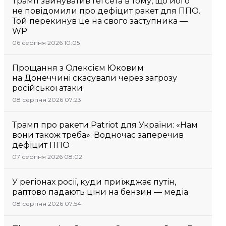
Трамп звинуватив Гегсета в тому, що його
не повідомили про дефіцит ракет для ППО.
Той перекинув це на свого заступника —
WP
06 серпня 2026 10:05
Прощання з Олексієм Юковим
на Донеччині скасували через загрозу
російської атаки
08 серпня 2026 07:23
Трамп про ракети Patriot для України: «Нам
вони також треба». Водночас заперечив
дефіцит ППО
07 серпня 2026 08:02
У регіонах росії, куди приїжджає путін,
раптово падають ціни на бензин — медіа
08 серпня 2026 07:54