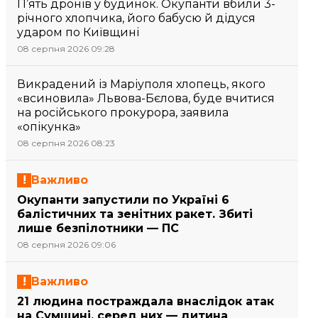
П’ять дронів у будинок. Окупанти вбили 3-
річного хлопчика, його бабусю й дідуся
ударом по Київщині
08 серпня 2026 09:28
Викрадений із Маріуполя хлопець, якого
«всиновила» Львова-Бєлова, буде вчитися
на російського прокурора, заявила
«опікунка»
08 серпня 2026 08:23
Важливо
Окупанти запустили по Україні 6
балістичних та зенітних ракет. Збиті
лише безпілотники — ПС
08 серпня 2026 09:06
Важливо
21 людина постраждала внаслідок атак
на Сумщині, серед них — дитина