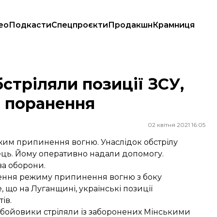
ео
Подкасти
Спецпроєкти
Продакшн
Крамниця
нав поранення
стріляли позиції ЗСУ,
в поранення
02 квітня 2021 16:05
жим припинення вогню. Унаслідок обстрілу
ць. Йому оперативно надали допомогу.
ва оборони.
ушення режиму припинення вогню з боку
 що на Луганщині, українські позиції
ів.
 бойовики стріляли із заборонених Мінськими