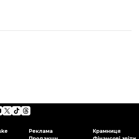
ske
Реклама
Крамниця
Продакшн
Фінансові звіти