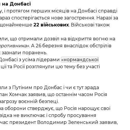
 на Донбасі
 і протягом перших місяців на Донбасі справді
зараз спостерігається нове загострення. Наразі за
ли щонайменше
22 військових
. Військові також
или, що отримали дозвіл на відкриття вогню на
противника»
. А 26 березня внаслідок обстрілів
є зазнали поранень.
Донбасі з усіма лідерами
«нормандської
ії та Росії
розглянули
цю тему без участі
 з Путіним про Донбас і чи є тут зрада
слан Хомчак
заявив
, що останнім часом Росія
загрозу воєнній безпеці.
тва оборони
стверджує
, що Росія нарощує свої
звідка не виключає і спробу просування
дночас президент Володимир Зеленський заявив,