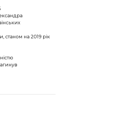
5
ександра
аїнських
ни
, станом на 2019 рік
дністю
загинув