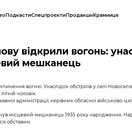
ео
Подкасти
Спецпроєкти
Продакшн
Крамниця
агинув місцевий мешканець
ову відкрили вогонь: уна
цевий мешканець
инення вогню. Унаслідок обстрілів у селі Новоселі
літній чоловік.
вної адміністрації, керівник обласної військово-цив
инув місцевий мешканець 1935 року народження. Нар
іх обставин.