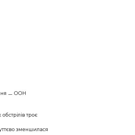
ення ㅡ ООН
обстрілів троє
суттєво зменшилася