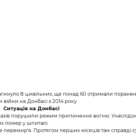
в загинуло 8 цивільних, ще понад 60 отримали поран
 війни на Донбасі з 2014 року
Ситуація на Донбасі
 разів порушили режим припинення вогню. Унаслідок 
их
помер у шпиталі
.
е перемир'я. Протягом перших місяців там справді 