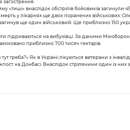
ве загострення.
му «тиші» внаслідок обстрілів бойовиків
загинули
4
 смерть у лікарнях ще двох поранених військових:
Ол
і загинув ще один військовий. Ще приблизно 150 укр
ати підриваються на вибухівці. За даними
Міноборо
заміновано приблизно 700 тисяч гектарів.
тут треба?» Як в Україні лікуються ветерани з інвалі
пост на Донбасі. Внаслідок стрілянини один із них 