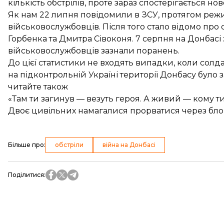
кількість обстрілів, проте зараз спостерігається но
Як нам 22 липня
повідомили
в ЗСУ, протягом режи
військовослужбовців. Після того стало відомо про
Горбенка
та
Дмитра Сівоконя
. 7 серпня на Донбас
військовослужбовців зазнали поранень.
До цієї статистики не входять випадки, коли солд
на підконтрольній Україні території Донбасу було 
читайте також
«Там ти загинув — везуть героя. А живий — кому ти 
Двоє цивільних намагалися прорватися через блок
Більше про
:
обстріли
війна на Донбасі
Поділитися
: