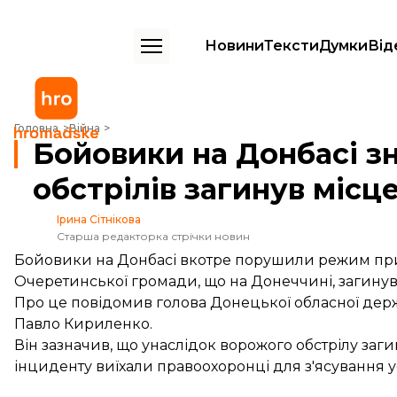
Новини
Тексти
Думки
Від
Бойовики на Донбасі знову відкрили вогонь: унаслідок обстрілів з
Головна
Війна
Бойовики на Донбасі зн
обстрілів загинув міс
Ірина Сітнікова
Старша редакторка стрічки новин
Бойовики на Донбасі вкотре порушили режим прип
Очеретинської громади, що на Донеччині, загинув 
Про це
повідомив
голова Донецької обласної держа
Павло Кириленко.
Він зазначив, що унаслідок ворожого обстрілу заг
інциденту виїхали правоохоронці для з'ясування ус