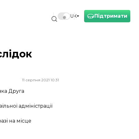
Підтримати
UK
слідок
11 серпня 2021 10:31
вка Друга
ільної адміністрації
азі на місце