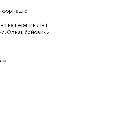
інформацію,
я на перетин лінії
ил. Однак бойовики
ка»