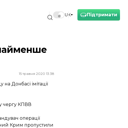
Підтримати
UK
онайменше
15 травня 2020 13:38
на Донбасі імітації
шу чергу КПВВ
андувач операції
ваний Крим пропустили