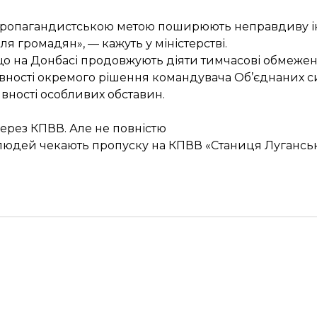
ї з пропагандистською метою поширюють неправдиву 
 громадян», — кажуть у міністерстві.
 що на Донбасі продовжують діяти тимчасові обмеженн
ності окремого рішення командувача Об’єднаних с
явності особливих обставин.
рез КПВВ. Але не повністю
в людей чекають пропуску на КПВВ «Станиця Лугансь