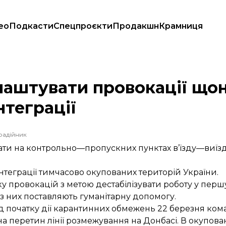
ео
Подкасти
Спецпроєкти
Продакшн
Крамниця
ПВВ — Мінреінтеграції
лаштувати провокації щ
нтеграції
радійник
 на контрольно—пропускних пунктах в’їзду—виїзду 
інтеграції тимчасово окупованих територій України.
вку провокацій з метою дестабілізувати роботу у пер
з них поставляють гуманітарну допомогу.
ід початку дії карантинних обмежень 22 березня ком
на перетин лінії розмежування на Донбасі. В окупо