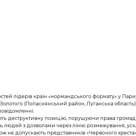
стей лідерів країн «нормандського формату» у Пари
 Золотого (Попаснянський район, Луганська область
повідомленні.
ють деструктивну позицію, порушуючи права громад
ь людей з дозволами через лінію розмежування, ус
кож не допускають представників «Червоного хреста