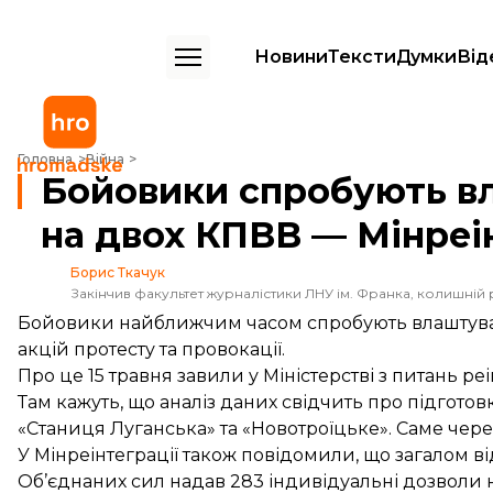
Новини
Тексти
Думки
Від
Бойовики спробують влаштувати провокації щонайменше на двох К
Головна
Війна
Бойовики спробують в
на двох КПВВ — Мінреі
Борис Ткачук
Закінчив факультет журналістики ЛНУ ім. Франка, колишній 
Бойовики найближчим часом спробують влаштувати
акцій протесту та провокації.
Про це 15 травня
завили
у Міністерстві з питань ре
Там кажуть, що аналіз даних свідчить про підгото
«Станиця Луганська» та «Новотроїцьке». Саме чере
У Мінреінтеграції також повідомили, що загалом в
Об’єднаних сил надав 283 індивідуальні дозволи 