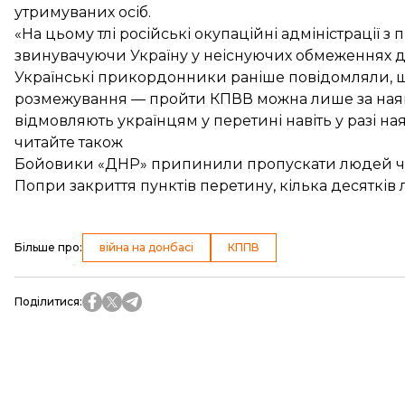
утримуваних осіб.
«На цьому тлі російські окупаційні адміністраці
звинувачуючи Україну у неіснуючих обмеженнях для
Українські прикордонники
раніше повідомляли
,
розмежування — пройти КПВВ можна лише за наяв
відмовляють українцям у перетині навіть у разі на
читайте також
Бойовики «ДНР» припинили пропускати людей че
Попри закриття пунктів перетину, кілька десяткі
Більше про
:
війна на донбасі
КППВ
Поділитися
: