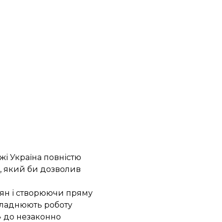
жі Україна повністю
), який би дозволив
ян і створюючи пряму
кладнюють роботу
» до незаконно