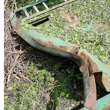
здетонувала на горищі. Внаслідок цього було зру
інші кімнати житлового будинку.
читайте також
«Живеш нормально — забий!», або Як люди домаг
Українська сторона
СЦКК
провела фотофіксацію та
Зафіксувала факти численних пошкоджень будинк
У штабі наголошують, що такі дії бойовиків є гр
права та Мінських домовленостей.
Зазначимо, від початку доби, 22 травня, снайпер 
важкому стані.
Обстріли
20 травня бойовики
обстріляли
житловий квартал м
обстрілом населеного пункту із початку травня. Ніх
пошкодження дістали їхні будинки.
Минулого разу бойовики
обстрілювали
Мар'їнку вв
із гармати калібру 100 міліметрів.
Унаслідок обстрілу пошкодили шість житлових буд
снарядів вибухнув за декілька метрів від будинку.