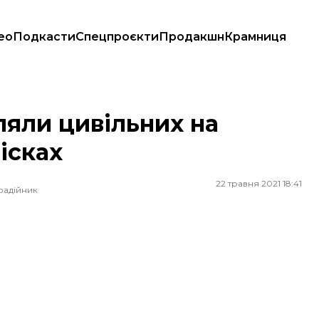
ео
Подкасти
Спецпроєкти
Продакшн
Крамниця
ах
ляли цивільних на
ісках
22 травня 2021 18:41
радійник