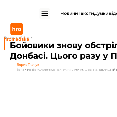
Новини
Тексти
Думки
Від
Бойовики знову обстріляли цивільних на Донбасі. Цього разу у Піск
Головна
Війна
Бойовики знову обстрі
Донбасі. Цього разу у П
Борис Ткачук
Закінчив факультет журналістики ЛНУ ім. Франка, колишній 