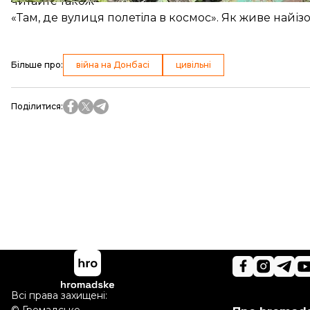
читайте також
«Там, де вулиця полетіла в космос». Як живе най
Більше про
:
війна на Донбасі
цивільні
Поділитися
:
Всі права захищені: