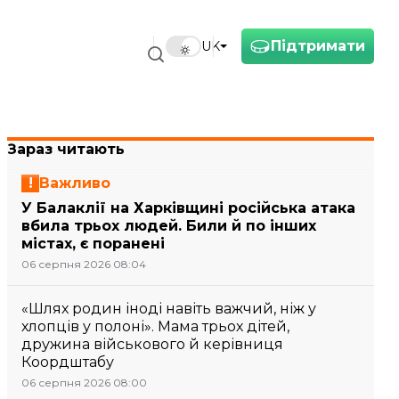
Підтримати
UK
Зараз читають
Важливо
У Балаклії на Харківщині російська атака
вбила трьох людей. Били й по інших
містах, є поранені
06 серпня 2026 08:04
«Шлях родин іноді навіть важчий, ніж у
хлопців у полоні». Мама трьох дітей,
дружина військового й керівниця
Коордштабу
06 серпня 2026 08:00