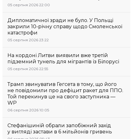
05 серпня 2026 22:00
Дипломатичної зради не було. У Польщі
закрили 10-річну справу щодо Смоленської
катастрофи
05 серпня 2026 23:22
На кордоні Литви виявили вже третій
підземний тунель для мігрантів із Білорусі
05 серпня 2026 22:55
Трамп звинуватив Гегсета в тому, що його
не повідомили про дефіцит ракет для ППО.
Той перекинув це на свого заступника —
WP
06 серпня 2026 10:05
Стефанішиній обрали запобіжний захід
у вигляді застави в 6 мільйонів гривень
06 серпня 2026 09:43