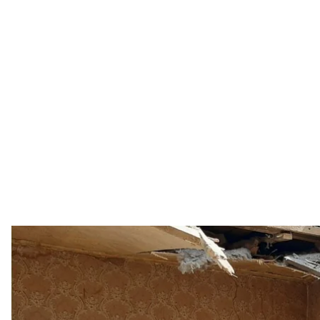
Штаб
Бойовики обстріляли помешкання цивільних у Піск
двічі відкривали вогонь по Мар’їнці.
Про це
заявили
у штабі операції Об’єднаних сил.
Обстріл Пісків відбувся 22 травня з мінометів калі