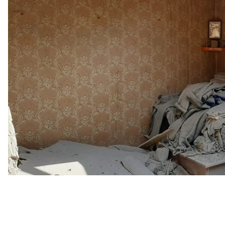
О 6:55 у двір одного з місцевих мешканців влучил
пошкоджено огорожу.
Господар вибіг на вулицю, щоб подивитися, що стал