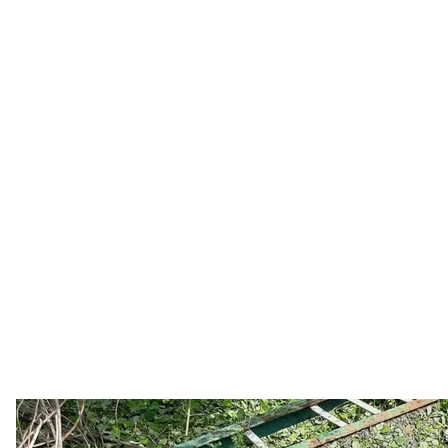
Штаб
У штабі наголошують, що у цей момент наступна мі