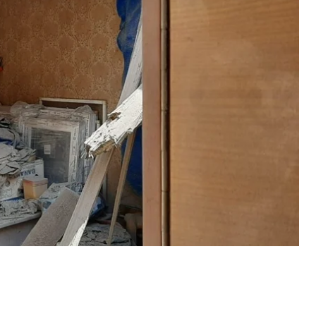
а міна — вибуховою хвилею вирвало ворота та
ося, і так цим врятував собі життя.