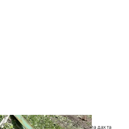
 ООС
на влучила вже у сам будинок: пробила дах та