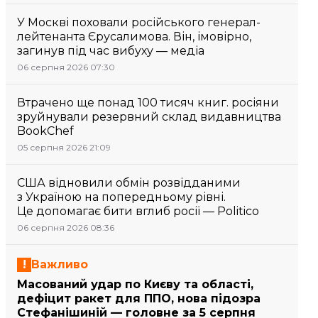
У Москві поховали російського генерал-
лейтенанта Єрусалимова. Він, імовірно,
загинув під час вибуху — медіа
06 серпня 2026 07:30
Втрачено ще понад 100 тисяч книг. росіяни
зруйнували резервний склад видавництва
BookChef
05 серпня 2026 21:09
США відновили обмін розвідданими
з Україною на попередньому рівні.
Це допомагає бити вглиб росії — Politico
06 серпня 2026 08:36
Важливо
Масований удар по Києву та області,
дефіцит ракет для ППО, нова підозра
Стефанішиній — головне за 5 серпня