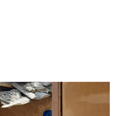
 ООС
ах, що на Донеччині. Цього місяця вони вже
бру 120 мм. Під нього потрапив приватний сектор.