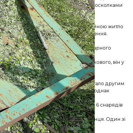
йновано стелю вітальні та пошкоджено осколками
аються компенсацій за зруйноване війною житло
 верифікацію обстрілу мирного населення.
у та прилеглого домогосподарства.
убим порушенням Міжнародного гуманітарного
бойовиків
поранив
українського військового, він у
 Мар'їнки
іста Мар'їнка, що на Донеччині. Це стало другим
то із місцевих жителів не постраждав, однак
ечері 8 травня. Тоді вони застосували 6 снарядів
инків та автомобіль місцевого мешканця. Один зі