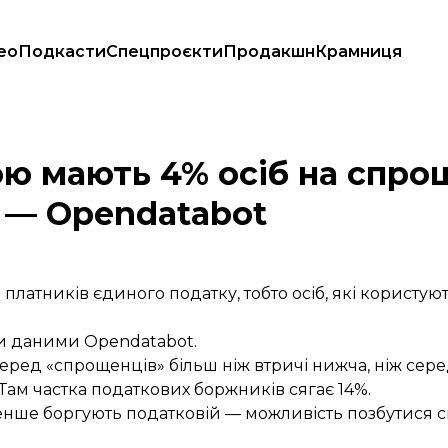
ео
Подкасти
Спецпроєкти
Продакшн
Крамниця
даткування — Opendatabot
ю мають 4% осіб на спро
 — Opendatabot
 платників єдиного податку, тобто осіб, які корист
ми даними Opendatabot.
еред «спрощенців» більш ніж втричі нижча, ніж сер
ам частка податкових боржників сягає 14%.
нше боргують податковій — можливість позбутися св