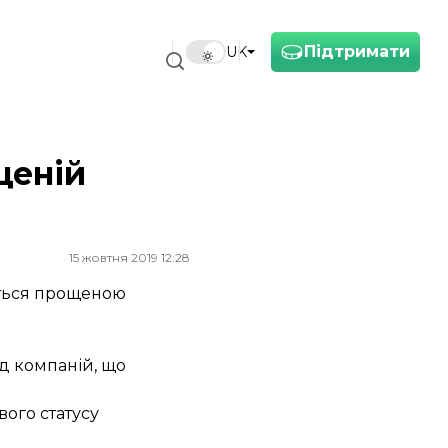
Підтримати
UK
щеній
15 жовтня 2019 12:28
уються прощеною
ед компаній, що
ого статусу