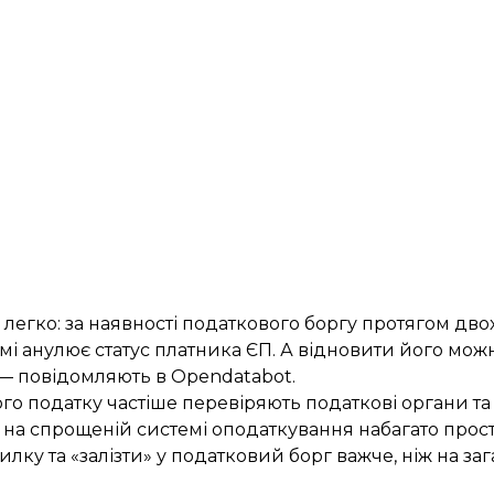
 легко: за наявності податкового боргу протягом дво
і анулює статус платника ЄП. А відновити його мо
, — повідомляють в Opendatabot.
ного податку частіше перевіряють податкові органи т
 на спрощеній системі оподаткування набагато прос
лку та «залізти» у податковий борг важче, ніж на заг