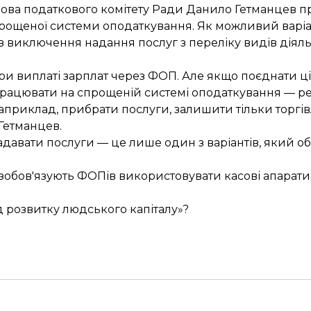
олова податкового комітету Ради Данило Гетманцев
прощеної системи оподаткування. Як можливий варіа
ав
виключення надання послуг
з переліку видів діял
ри виплаті зарплат через ФОП. Але якщо поєднати ці 
працювати на спрощеній системі оподаткування — ре
приклад, прибрати послуги, залишити тільки торгівл
Гетманцев.
адавати послуги — це
лише один з варіантів
, який о
і зобов'язують ФОПів використовувати касові апарати
нд розвитку людського капіталу»?