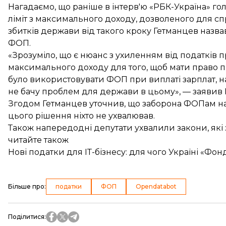
Нагадаємо, що раніше в інтерв'ю «РБК-Україна» г
ліміт з максимального доходу, дозволеного для с
збитків держави від такого кроку Гетманцев назв
ФОП.
«Зрозуміло, що є нюанс з ухиленням від податків п
максимального доходу для того, щоб мати право 
було використовувати ФОП при виплаті зарплат, на
не бачу проблем для держави в цьому», — заявив 
Згодом Гетманцев уточнив, що заборона ФОПам н
цього рішення ніхто не ухвалював.
Також напередодні депутати
ухвалили закони
, як
читайте також
Нові податки для ІТ-бізнесу: для чого Україні «Фо
Більше про
:
податки
ФОП
Opendatabot
Поділитися
: