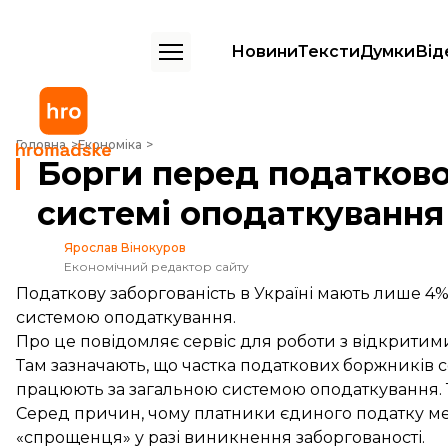
Новини
Тексти
Думки
Від
Борги перед податковою мають 4% осіб на спрощеній системі опо
Головна
Економіка
Борги перед податково
системі оподаткування
Ярослав Вінокуров
Економічний редактор сайту
Податкову заборгованість в Україні мають лише 4%
системою оподаткування.
Про це
повідомляє
сервіс для роботи з відкрити
Там зазначають, що частка податкових боржників с
працюють за загальною системою оподаткування. Т
Серед причин, чому платники єдиного податку ме
«спрощенця» у разі виникнення заборгованості.