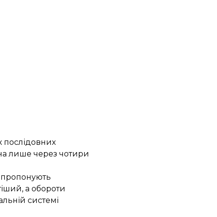
х послідовних
жна лише через чотири
а пропонують
тіший, а обороти
альній системі