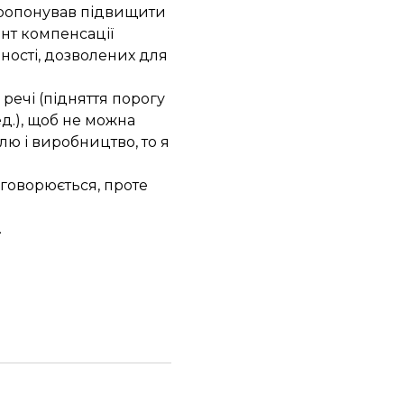
 пропонував підвищити
нт компенсації
ьності, дозволених для
речі (підняття порогу
д.), щоб не можна
ю і виробництво, то я
бговорюється, проте
.