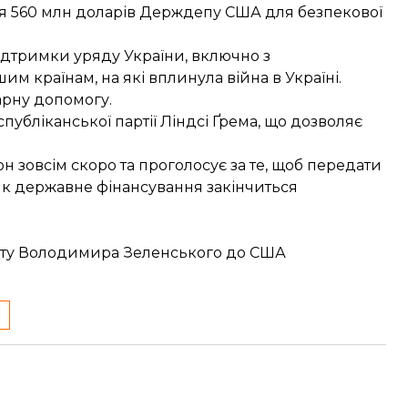
ня 560 млн доларів Держдепу США для безпекової
ідтримки уряду України, включно з
м країнам, на які вплинула війна в Україні.
арну допомогу.
публіканської партії Ліндсі Ґрема, що дозволяє
н зовсім скоро та проголосує за те, щоб передати
як державне фінансування закінчиться
ізиту Володимира Зеленського до США