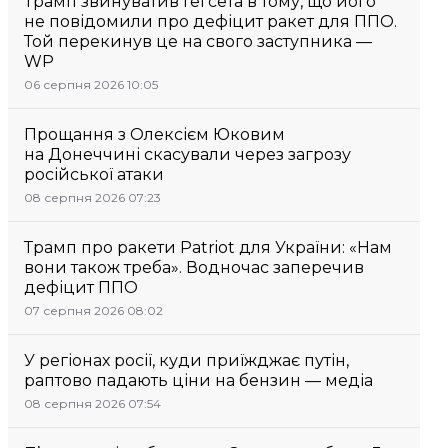
Трамп звинуватив Гегсета в тому, що його
не повідомили про дефіцит ракет для ППО.
Той перекинув це на свого заступника —
WP
06 серпня 2026 10:05
Прощання з Олексієм Юковим
на Донеччині скасували через загрозу
російської атаки
08 серпня 2026 07:23
Трамп про ракети Patriot для України: «Нам
вони також треба». Водночас заперечив
дефіцит ППО
07 серпня 2026 08:02
У регіонах росії, куди приїжджає путін,
раптово падають ціни на бензин — медіа
08 серпня 2026 07:54