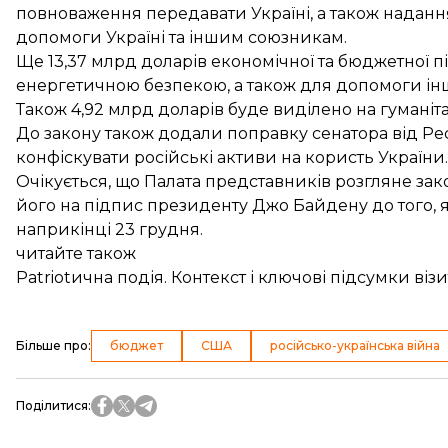
повноваження передавати Україні, а також надан
допомоги Україні та іншим союзникам.
Ще 13,37 млрд доларів економічної та бюджетної п
енергетичною безпекою, а також для допомоги інши
Також 4,92 млрд доларів буде виділено на гуманіт
До закону також
додали поправку
сенатора від Рес
конфіскувати російські активи на користь України.
Очікується, що Палата представників розгляне зако
його на підпис президенту Джо Байдену до того, 
наприкінці 23 грудня.
читайте також
Patriotична подія. Контекст і ключові підсумки в
Більше про
:
бюджет
США
російсько-українська війна
Поділитися
: