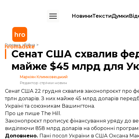
Новини
Тексти
Думки
Від
Cенат США схвалив федеральний бюджет із майже $45 млрд для Ук
Головна
Війна
Cенат США схвалив фе
майже $45 млрд для Ук
Маркіян Климковецький
Редактор стрічки новин
Сенат США 22 грудня схвалив законопроєкт про ф
трлн доларів. З них майже 45 млрд доларів передб
Україні та союзникам Вашингтона.
Про це
пише
The Hill.
Законопроєкт прописує фінансування уряду до вере
виділяючи 858 млрд доларів на оборонні програм
Доповнено.
Пані посол України в США Оксана Ма