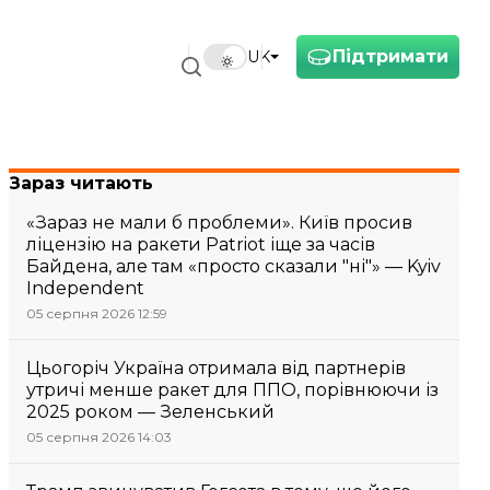
Підтримати
UK
Зараз читають
«Зараз не мали б проблеми». Київ просив
ліцензію на ракети Patriot іще за часів
Байдена, але там «просто сказали "ні"» — Kyiv
Independent
05 серпня 2026 12:59
Цьогоріч Україна отримала від партнерів
утричі менше ракет для ППО, порівнюючи із
2025 роком — Зеленський
05 серпня 2026 14:03