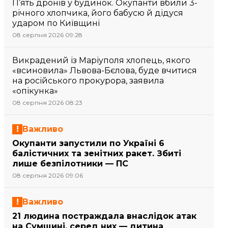
П’ять дронів у будинок. Окупанти вбили 3-
річного хлопчика, його бабусю й дідуся
ударом по Київщині
08 серпня 2026 09:28
Викрадений із Маріуполя хлопець, якого
«всиновила» Львова-Бєлова, буде вчитися
на російського прокурора, заявила
«опікунка»
08 серпня 2026 08:23
Важливо
Окупанти запустили по Україні 6
балістичних та зенітних ракет. Збиті
лише безпілотники — ПС
08 серпня 2026 09:06
Важливо
21 людина постраждала внаслідок атак
на Сумщині, серед них — дитина