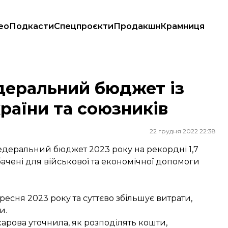
ео
Подкасти
Спецпроєкти
Продакшн
Крамниця
раїни та союзників
деральний бюджет із
раїни та союзників
22 грудня 2022 22:38
едеральний бюджет 2023 року на рекордні 1,7
ачені для військової та економічної допомоги
сня 2023 року та суттєво збільшує витрати,
и.
карова
уточнила
, як розподілять кошти,