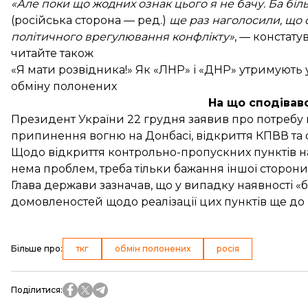
«Але поки що жодних ознак цього я не бачу. Ба біл
(російська сторона — ред.)
ще раз наголосили, що 
політичного врегулювання конфлікту»
, — констату
читайте також
«Я мати розвідника!» Як «ЛНР» і «ДНР» утримують 
обміну полонених
На що сподівав
Президент України 22 грудня
заявив
про потребу в
припинення вогню на Донбасі, відкриття КПВВ та 
Щодо відкриття контрольно-пропускних пунктів на 
нема проблем, треба тільки бажання іншої сторони.
Глава держави зазначав, що у випадку наявності 
домовленостей щодо реалізації цих пунктів ще до 
Більше про
:
ткг
обмін полонених
росія
Поділитися
: