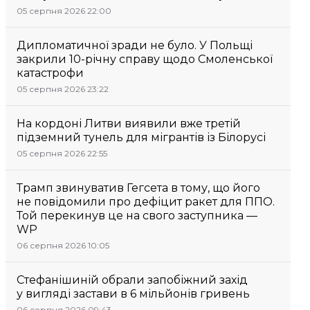
05 серпня 2026 22:00
Дипломатичної зради не було. У Польщі
закрили 10-річну справу щодо Смоленської
катастрофи
05 серпня 2026 23:22
На кордоні Литви виявили вже третій
підземний тунель для мігрантів із Білорусі
05 серпня 2026 22:55
Трамп звинуватив Гегсета в тому, що його
не повідомили про дефіцит ракет для ППО.
Той перекинув це на свого заступника —
WP
06 серпня 2026 10:05
Стефанішиній обрали запобіжний захід
у вигляді застави в 6 мільйонів гривень
06 серпня 2026 09:43