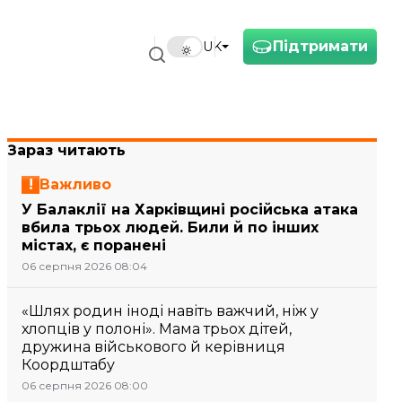
Підтримати
UK
Зараз читають
Важливо
У Балаклії на Харківщині російська атака
вбила трьох людей. Били й по інших
містах, є поранені
06 серпня 2026 08:04
«Шлях родин іноді навіть важчий, ніж у
хлопців у полоні». Мама трьох дітей,
дружина військового й керівниця
Коордштабу
06 серпня 2026 08:00