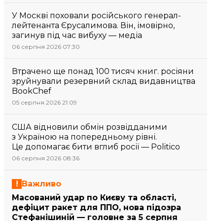
У Москві поховали російського генерал-
лейтенанта Єрусалимова. Він, імовірно,
загинув під час вибуху — медіа
06 серпня 2026 07:30
Втрачено ще понад 100 тисяч книг. росіяни
зруйнували резервний склад видавництва
BookChef
05 серпня 2026 21:09
США відновили обмін розвідданими
з Україною на попередньому рівні.
Це допомагає бити вглиб росії — Politico
06 серпня 2026 08:36
Важливо
Масований удар по Києву та області,
дефіцит ракет для ППО, нова підозра
Стефанішиній — головне за 5 серпня