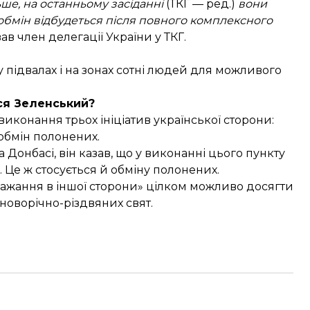
ьше, на останньому засіданні
(ТКГ — ред.)
вони
обмін відбудеться після повного комплексного
вав член делегації України у ТКГ.
у підвалах і на зонах сотні людей для можливого
ся Зеленський?
иконання трьох ініціатив української сторони:
обмін полонених.
Донбасі, він казав, що у виконанні цього пункту
 Це ж стосується й обміну полонених.
«бажання в іншої сторони» цілком можливо досягти
новорічно-різдвяних свят.