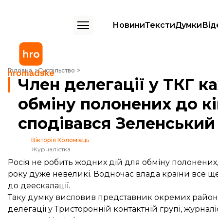
Новини
Тексти
Думки
Від
Член делегації у ТКГ каже про малі шанси обміну полонених до кінц
Головна
Суспільство
Член делегації у ТКГ к
обміну полонених до кі
сподівався Зеленський
Вікторія Коломієць
Журналістка
Росія не робить жодних дій для обміну полонених
року дуже невеликі. Водночас влада країни все ще
до деескалації.
Таку думку висловив представник окремих районів
делегації у Тристоронній контактній групі, журналі