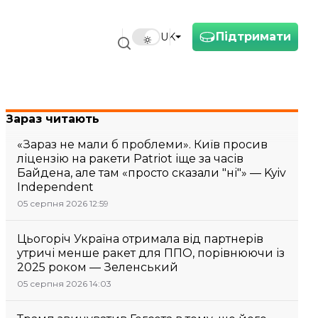
Підтримати
UK
Зараз читають
«Зараз не мали б проблеми». Київ просив
ліцензію на ракети Patriot іще за часів
Байдена, але там «просто сказали "ні"» — Kyiv
Independent
05 серпня 2026 12:59
Цьогоріч Україна отримала від партнерів
утричі менше ракет для ППО, порівнюючи із
2025 роком — Зеленський
05 серпня 2026 14:03