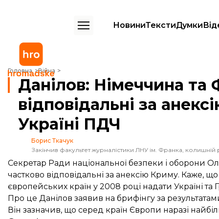
Новини
Тексти
Думки
Від
Данілов: Німеччина та Франція також відповідальні за анексію Крим
Головна
Війна
Данілов: Німеччина та
відповідальні за анекс
Україні ПДЧ
Борис Ткачук
Закінчив факультет журналістики ЛНУ ім. Франка, колишній 
Секретар Ради національної безпеки і оборони Ол
частково відповідальні за анексію Криму. Каже, щ
європейських країн у 2008 році надати Україні та Г
Про це Данілов
заявив
на брифінгу за результатам
Він зазначив, що серед країн Європи наразі найбіл