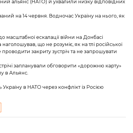
чний альянс (НАТО) й ухвалили низку відповідних
ний на 14 червня. Водночас Україну на нього, як
до масштабної ескалації війни на Донбасі
аголошував, що не розуміє, як на тлі російської
е проводити закриту зустріч та не запрошувати
стрічі
запланували обговорити
«дорожню карту»
у в Альянс.
Україну в НАТО через конфлікт із Росією