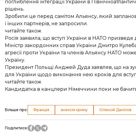
поглиблення інтеграції України в Північноатланти
рішень.
Зробили це перед самітом Альянсу, який запланова
і інших партнерів,
не запросили
.
читайте також
Росія заявила, що вступ України в НАТО призведе 
Міністр закордонних справ України Дмитро Кулеба н
агресії проти України та членів Альянсу НАТО мож
Україну.
Президент Польщі Анджей Дуда заявляв, що на зу
для України щодо виконання нею кроків для вступ
читайте також
Кандидатка в канцлери Німеччини поки не бачить 
Більше про
:
Франція
анексія криму
Олексій Данілов
Поділитися
: