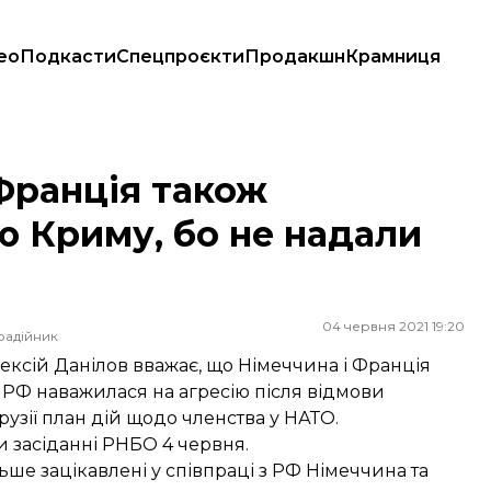
ео
Подкасти
Спецпроєкти
Продакшн
Крамниця
у, бо не надали Україні ПДЧ
 Франція також
ію Криму, бо не надали
04 червня 2021 19:20
радійник
ексій Данілов вважає, що Німеччина і Франція
о РФ наважилася на агресію після відмови
рузії план дій щодо членства у НАТО.
и засіданні РНБО 4 червня.
ьше зацікавлені у співпраці з РФ Німеччина та