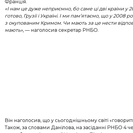
Франція.
«І нам це дуже неприємно, бо саме ці дві країни у
готово, Грузії і Україні. І ми пам’ятаємо, що у 2008 р
з окупованим Кримом. Чи мають за це нести відпов
мають»
, — наголосив секретар РНБО.
Він наголосив, що у сьогоднішньому світі «говори
Також, за словами Данілова, на засіданні РНБО 4 