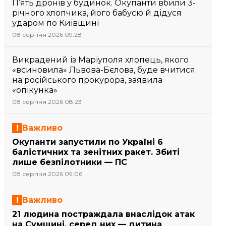
П’ять дронів у будинок. Окупанти вбили 3-
річного хлопчика, його бабусю й дідуся
ударом по Київщині
08 серпня 2026 09:28
Викрадений із Маріуполя хлопець, якого
«всиновила» Львова-Бєлова, буде вчитися
на російського прокурора, заявила
«опікунка»
08 серпня 2026 08:23
Важливо
Окупанти запустили по Україні 6
балістичних та зенітних ракет. Збиті
лише безпілотники — ПС
08 серпня 2026 09:06
Важливо
21 людина постраждала внаслідок атак
на Сумщині, серед них — дитина