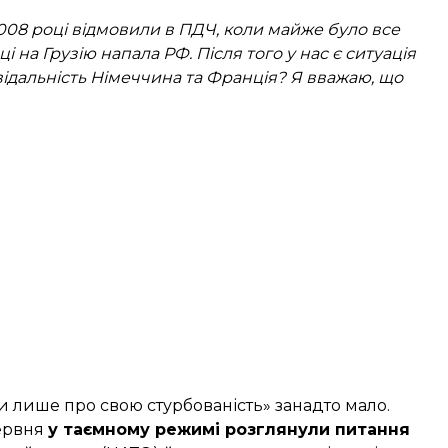
 2008 році відмовили в ПДЧ, коли майже було все
оці на Грузію напала РФ. Після того у нас є ситуація
ідальність Німеччина та Франція? Я вважаю, що
ти лише про свою стурбованість» занадто мало.
червня
у таємному режимі розглянули питання