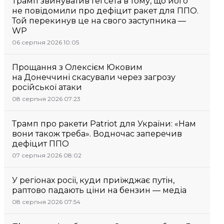
Трамп звинуватив Гегсета в тому, що його
не повідомили про дефіцит ракет для ППО.
Той перекинув це на свого заступника —
WP
06 серпня 2026 10:05
Прощання з Олексієм Юковим
на Донеччині скасували через загрозу
російської атаки
08 серпня 2026 07:23
Трамп про ракети Patriot для України: «Нам
вони також треба». Водночас заперечив
дефіцит ППО
07 серпня 2026 08:02
У регіонах росії, куди приїжджає путін,
раптово падають ціни на бензин — медіа
08 серпня 2026 07:54