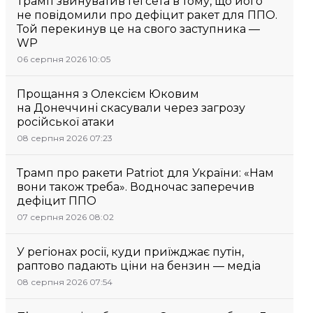
Трамп звинуватив Гегсета в тому, що його
не повідомили про дефіцит ракет для ППО.
Той перекинув це на свого заступника —
WP
06 серпня 2026 10:05
Прощання з Олексієм Юковим
на Донеччині скасували через загрозу
російської атаки
08 серпня 2026 07:23
Трамп про ракети Patriot для України: «Нам
вони також треба». Водночас заперечив
дефіцит ППО
07 серпня 2026 08:02
У регіонах росії, куди приїжджає путін,
раптово падають ціни на бензин — медіа
08 серпня 2026 07:54