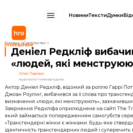
Новини
Тексти
Думки
Від
Деніел Редкліф вибачився за слова Роулінг про «людей, які менст
Головна
Суспільство
Деніел Редкліф вибачив
«людей, які менструюю
Олег Павлюк
журналіст-міжнародник
Актор Деніел Редкліф, відомий за роллю Гаррі Пот
Джоан Роулінг, вибачився за її слова про трансг
визначення «люди, які менструюють», зазначивши
Звернення Редкліфа
оприлюднене
на сайті The T
який займається попередженням самогубств сере
«Трансгендерні жінки є жінками. Будь-яке стверд
ідентичність трансгендерних людей і суперечить п