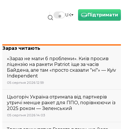
Підтримати
UK
Зараз читають
«Зараз не мали б проблеми». Київ просив
ліцензію на ракети Patriot іще за часів
Байдена, але там «просто сказали "ні"» — Kyiv
Independent
05 серпня 2026 12:59
Цьогоріч Україна отримала від партнерів
утричі менше ракет для ППО, порівнюючи із
2025 роком — Зеленський
05 серпня 2026 14:03