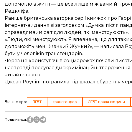
допомогло в житті — це все лише між вами й прочи
Редкліфа.
Раніше британська авторка серії книжок про Гарр
інтернет-видання зі заголовком «Думка: після панд
справедливий світ для людей, які менструюють».
«Люди, які менструюють. Я впевнена, що для таких
допоможіть мені. Жанки? Жунки?», — написала Роу
бути у чоловіків-трансгендерів.
Через це користувачі в соцмережах почали писати
насправді просуває дискримінаційні твердження.
читайте також
Джоан Роулінг потрапила під шквал обурення через
Більше про
:
ЛГБТ
трансгендер
ЛГБТ права людини
Поділитися
: