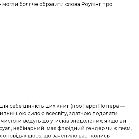
о могли боляче образити слова Роулінг про
ля себе цінність цих книг (про Гаррі Поттера —
йсильнішою силою всесвіту, здатною подолати
деї чистоти ведуть до утисків знедолених; якщо ви
ксуал, небінарний, має флюїдний ґендер чи є геєм,
 оповідях щось, що зачепило вас і колись