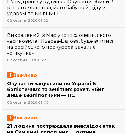
П’ять дронів у будинок. Окупанти вбили 3-
річного хлопчика, його бабусю й дідуся
ударом по Київщині
08 серпня 2026 09:28
Викрадений із Маріуполя хлопець, якого
«всиновила» Львова-Бєлова, буде вчитися
на російського прокурора, заявила
«опікунка»
08 серпня 2026 08:23
Важливо
Окупанти запустили по Україні 6
балістичних та зенітних ракет. Збиті
лише безпілотники — ПС
08 серпня 2026 09:06
Важливо
21 людина постраждала внаслідок атак
на Сумщині, серед них — дитина