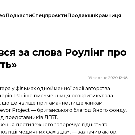
ео
Подкасти
Спецпроєкти
Продакшн
Крамниця
руюють»
ся за слова Роулінг про
ть»
09 червня 2020 12:48
тера у фільмах однойменної серії авторства
ендерів. Раніше письменниця розкритикувала
, що це явище притаманне лише жінкам.
revor Project — британського благодійного фонду,
д представників ЛГБТ.
ження протилежного заперечує гідність та
озиції медичних фахівців», — зазначив актор.