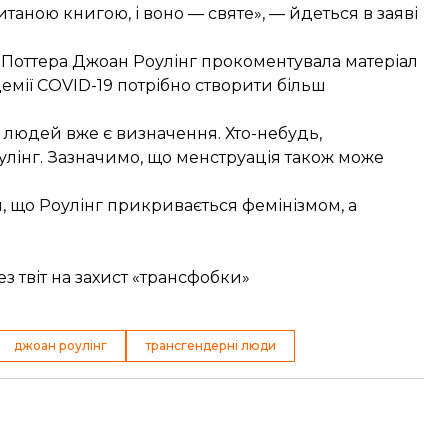
таною книгою, і воно — святе», — йдеться в заяві
і Поттера Джоан Роулінг
прокоментувала матеріал
емії COVID-19 потрібно створити більш
 людей вже є визначення. Хто-небудь,
лінг. Зазначимо, що менструація також може
, що Роулінг прикривається фемінізмом, а
 твіт на захист «трансфобки»
джоан роулінг
трансгендерні люди