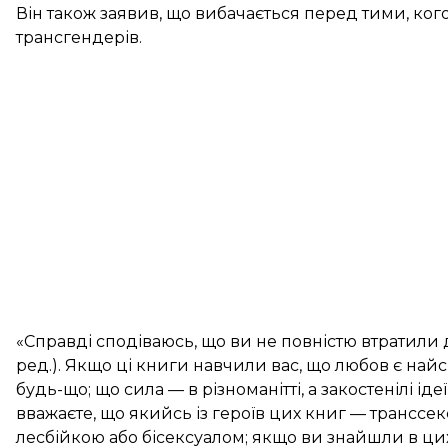
Він також заявив, що вибачається перед тими, ког
трансгендерів.
«Справді сподіваюсь, що ви не повністю втратили д
ред.). Якщо ці книги навчили вас, що любов є на
будь-що; що сила — в різноманітті, а закостенілі і
вважаєте, що якийсь із героїв цих книг — транссе
лесбійкою або бісексуалом; якщо ви знайшли в цих