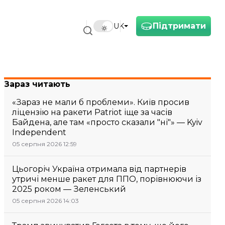
Підтримати
UK
Зараз читають
«Зараз не мали б проблеми». Київ просив
ліцензію на ракети Patriot іще за часів
Байдена, але там «просто сказали "ні"» — Kyiv
Independent
05 серпня 2026 12:59
Цьогоріч Україна отримала від партнерів
утричі менше ракет для ППО, порівнюючи із
2025 роком — Зеленський
05 серпня 2026 14:03