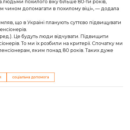
 людьми похилого віку більше 80-ти років,
ким чином допомагати в похилому віці», — додала
ляв, що в Україні планують
суттєво підвищувати
енсіонерів.
 ред.). Це будуть люди відчувати. Підвищити
іонерів. То ми їх розбили на критерії. Спочатку ми
пенсіонерам, яким понад 80 років. Таких дуже
и
соціальна допомога