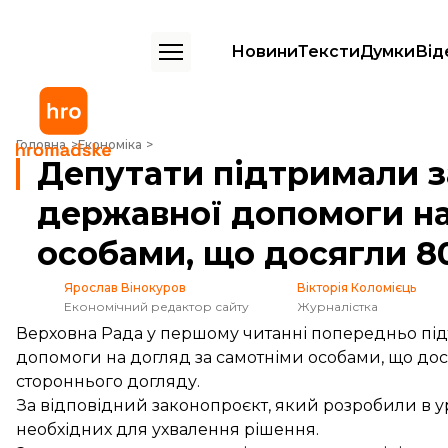
Новини
Тексти
Думки
Від
Депутати підтримали запровадження державної допомоги на догляд
Головна
Економіка
Депутати підтримали 
державної допомоги на
особами, що досягли 80
Ярослав Вінокуров
Вікторія Коломієць
Економічний редактор сайту
Журналістка
Верховна Рада у першому читанні попередньо під
допомоги на догляд за самотніми особами, що дос
стороннього догляду.
За відповідний законопроєкт, який розробили в уря
необхідних для ухвалення рішення.