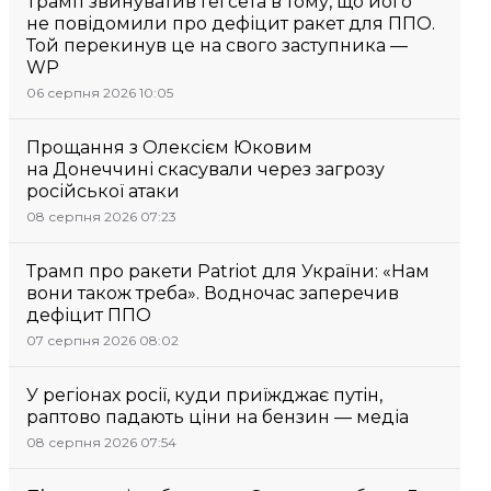
Трамп звинуватив Гегсета в тому, що його
не повідомили про дефіцит ракет для ППО.
Той перекинув це на свого заступника —
WP
06 серпня 2026 10:05
Прощання з Олексієм Юковим
на Донеччині скасували через загрозу
російської атаки
08 серпня 2026 07:23
Трамп про ракети Patriot для України: «Нам
вони також треба». Водночас заперечив
дефіцит ППО
07 серпня 2026 08:02
У регіонах росії, куди приїжджає путін,
раптово падають ціни на бензин — медіа
08 серпня 2026 07:54