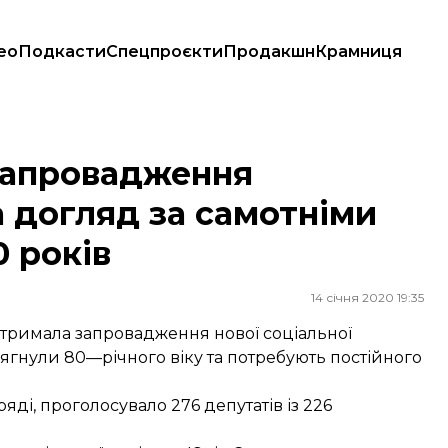
ео
Подкасти
Спецпроєкти
Продакшн
Крамниця
 за самотніми особами, що досягли 80 років
запровадження
 догляд за самотніми
 років
14 січня 2020 19:35
тримала запровадження нової соціальної
ягнули 80—річного віку та потребують постійного
ді, проголосувало 276 депутатів із 226