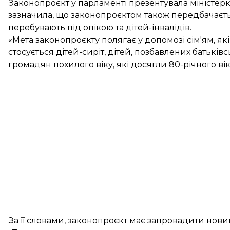
Законопроєкт у парламенті презентувала міністерк
зазначила, що законопроєктом також передбачаєтьс
перебувають під опікою та дітей-інвалідів.
«Мета законопроєкту полягає у допомозі сім'ям, як
стосується дітей-сиріт, дітей, позбавлених батьків
громадян похилого віку, які досягли 80-річного вік
За її словами, законопроєкт має запровадити нови