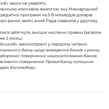
ий» закон не ухвалять
останньою ключовою вимогою, яку Міжнародний
редитної програми на 5-8 мільярдів доларів.
про ринок землі, який Рада
схвалила у другому
лися затягнути, внісши численні правки (загалом
е 2 місяці.
йський» законопроєкт
у першому читанні.
ального банку щодо виведення банків з ринку,
забороняє повернення націоналізованих банків
ожливити повернення ПриватБанку колишнім
адію Боголюбову.