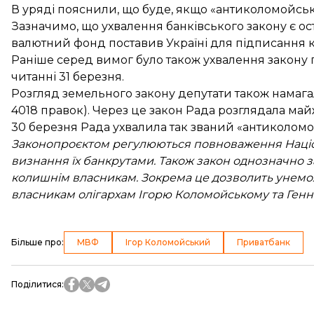
В уряді пояснили, що буде, якщо «антиколомойськ
Зазначимо, що ухвалення банківського закону є 
валютний фонд поставив Україні для підписання к
Раніше серед вимог було також ухвалення закону 
читанні
31 березня.
Розгляд земельного закону депутати також намага
4018 правок). Через це закон Рада розглядала майж
30 березня Рада ухвалила так званий
«антиколомо
Законопроєктом регулюються повноваження Націон
визнання їх банкрутами. Також закон однозначно 
колишнім власникам. Зокрема це дозволить унем
власникам олігархам Ігорю Коломойському та Генн
Більше про
:
МВФ
Ігор Коломойський
Приватбанк
Поділитися
: