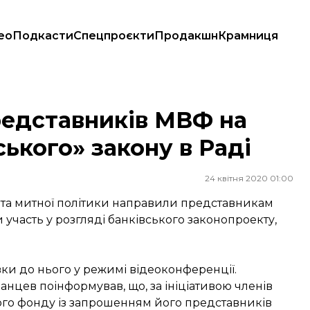
ео
Подкасти
Спецпроєкти
Продакшн
Крамниця
кого» закону в Раді
редставників МВФ на
ького» закону в Раді
24 квітня 2020 01:00
ї та митної політики направили представникам
часть у розгляді банківського законопроекту,
вки до нього у режимі відеоконференції.
анцев поінформував, що, за ініціативою членів
ого фонду із запрошенням його представників