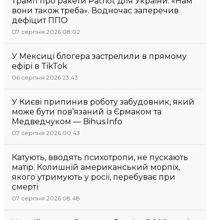
Трамп про ракети Patriot для України: «Нам
вони також треба». Водночас заперечив
дефіцит ППО
07 серпня 2026 08:02
У Мексиці блогера застрелили в прямому
ефірі в TikTok
06 серпня 2026 23:43
У Києві припинив роботу забудовник, який
може бути пов’язаний із Єрмаком та
Медведчуком — Bihus.Info
07 серпня 2026 00:43
Катують, вводять психотропи, не пускають
матір. Колишній американський морпіх,
якого утримують у росії, перебуває при
смерті
07 серпня 2026 08:48