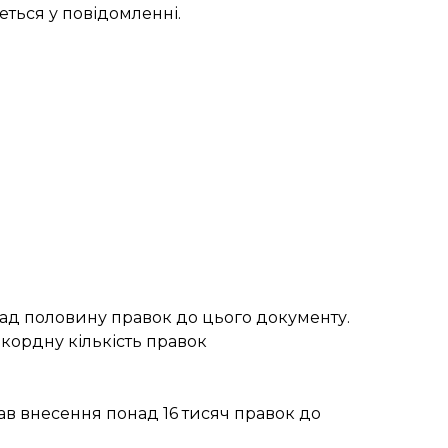
ться у повідомленні.
над половину правок
до цього документу.
кордну кількість правок
в внесення понад 16 тисяч правок до