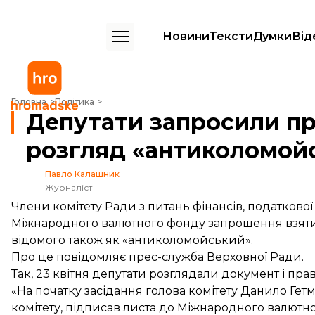
Новини
Тексти
Думки
Від
Депутати запросили представників МВФ на розгляд «антиколомойсь
Головна
Політика
Депутати запросили п
розгляд «антиколомойс
Павло Калашник
Журналіст
Члени комітету Ради з питань фінансів, податково
Міжнародного валютного фонду запрошення взяти у
відомого також як «антиколомойський».
Про це
повідомляє
прес-служба Верховної Ради.
Так, 23 квітня депутати розглядали документ і пра
«На початку засідання голова комітету Данило Гетм
комітету, підписав листа до Міжнародного валютн