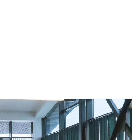
ми і форму договору, укладену між ФОПом та компанією
дське
риємств, зокрема, зверне увагу на їхні договірні
П). Якщо ФОПи не підрядники, а працівники, то
вень. Експерти кажуть, що так чиновники хочуть