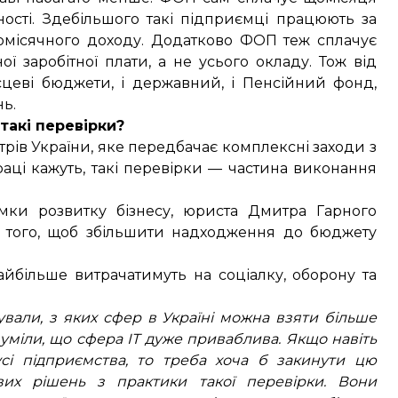
ості. Здебільшого такі підприємці працюють за
омісячного доходу. Додатково ФОП теж сплачує
 заробітної плати, а не усього окладу. Тож від
ісцеві бюджети, і державний, і Пенсійний фонд,
нь
.
такі перевірки?
трів України
, яке передбачає комплексні заходи з
праці кажуть, такі перевірки — частина виконання
мки розвитку бізнесу, юриста Дмитра Гарного
для того, щоб збільшити надходження до бюджету
найбільше витрачатимуть на соціалку, оборону та
ували, з яких сфер в Україні можна взяти більше
зуміли, що сфера IT дуже приваблива. Якщо навіть
сі підприємства, то треба хоча б закинути цю
вих рішень з практики такої перевірки. Вони