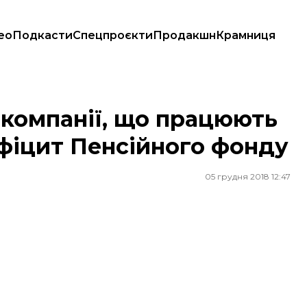
ео
Подкасти
Спецпроєкти
Продакшн
Крамниця
 дефіцит Пенсійного фонду
компанії, що працюють
фіцит Пенсійного фонду
05 грудня 2018 12:47