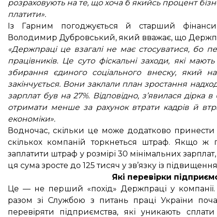
розраховують на те, що хоча б якийсь процент бізн
платити».
Із Гарним погоджується й старший фінансис
Володимир Дубровський, який вважає, що Держпр
«Держпраці це взагалі не має стосуватися, бо п
працівників. Це суто фіскальні заходи, які маю
збирання єдиного соціального внеску, який 
закінчується. Вони заклали план зростання надход
зарплат був на 27%. Відповідно, з’явилася дірка 
отримати менше за рахунок втрати кадрів й втр
економіки».
Водночас, скільки це може додатково принести 
скількох компаній торкнеться штраф. Якщо ж 
заплатити штраф у розмірі 30 мінімальних зарплат,
ця сума зросте до 125 тисяч у зв’язку із підвищенн
Які перевірки підприє
Це — не перший «похід» Держпраці у компанії.
разом зі Службою з питань праці України поч
перевіряти підприємства, які уникають сплати