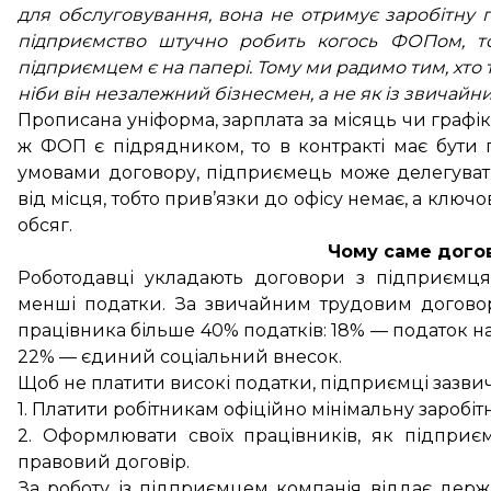
для обслуговування, вона не отримує заробітну 
підприємство штучно робить когось ФОПом, то 
підприємцем є на папері. Тому ми радимо тим, хто 
ніби він незалежний бізнесмен, а не як із звичайн
Прописана уніформа, зарплата за місяць чи графі
ж ФОП є підрядником, то в контракті має бути 
умовами договору, підприємець може делегуват
від місця, тобто прив’язки до офісу немає, а ключо
обсяг.
Чому саме дого
Роботодавці укладають договори з підприємця
менші податки. За звичайним трудовим договор
працівника більше 40% податків: 18% — податок на
22% — єдиний соціальний внесок.
Щоб не платити високі податки, підприємці зазвич
1. Платити робітникам офіційно мінімальну заробітн
2. Оформлювати своїх працівників, як підпри
правовий договір.
За роботу із підприємцем компанія віддає дер