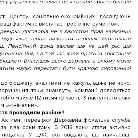
есу українського злякається і почне просто більше
т Центру соціально-економічних досліджень
аці фактично виступає просто інструментом.
еревірки договорів не є захистом прав найманих
ть будь-якою ціною виконати нереалістичні плани
наш Пенсійний фонд заклав ще на цей рік, що
жень на 35%, а в той час, коли прогноз зростання
в бюджеті. Внаслідок цього держава в цілому може
атити надію перестати бути країною сировинної
до бюджету, аналітики не кажуть, адже не ясно,
порушення таки знайдуть, компанії доведеться
 тобто майже 112 тисяч гривень. З наступного року
ям «мінімалки».
мств проводили раніше?
 Активні перевірки Державна фіскальна служба
ала два роки тому. З 2016 вони стали активно
 податків. У
ДФС розповідають
, що найчастіші