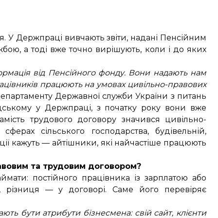
я. У Держпраці вивчають звіти, надані Пенсійним
ою, а тоді вже точно вирішують, коли і до яких
формація від Пенсійного фонду. Вони надають нам
 працівників працюють на умовах цивільно-правових
департаменту Державної служби України з питань
дському у Держпраці, з початку року вони вже
амість трудового договору значився цивільно-
сферах сільського господарства, будівельній,
кції кажуть — айтішники, які найчастіше працюють
равовим та трудовим договором?
аймати: постійного працівника із зарплатою або
і, різниця — у договорі. Саме його перевіряє
ють бути атрибути бізнесмена: свій сайт, клієнти