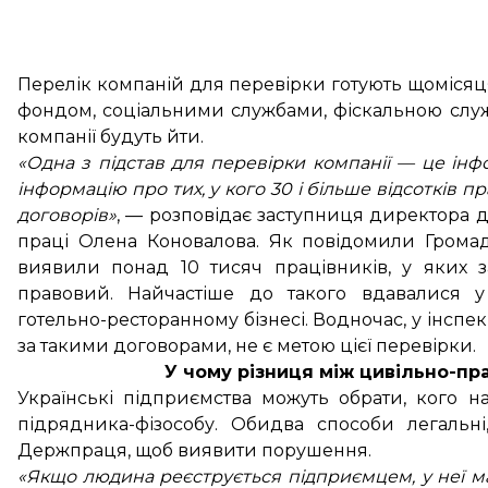
Перелік компаній для перевірки готують щомісяц
фондом, соціальними службами, фіскальною служб
компанії будуть йти.
«Одна з підстав для перевірки компанії — це ін
інформацію про тих, у кого 30 і більше відсотків
договорів»
, — розповідає заступниця директора 
праці Олена Коновалова. Як повідомили Грома
виявили понад 10 тисяч працівників, у яких з
правовий. Найчастіше до такого вдавалися у 
готельно-ресторанному бізнесі. Водночас, у інспе
за такими договорами, не є метою цієї перевірки.
У чому різниця між цивільно-п
Українські підприємства можуть обрати, кого н
підрядника-фізособу. Обидва способи легальн
Держпраця, щоб виявити порушення.
«Якщо людина реєструється підприємцем, у неї ма