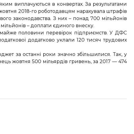
яким виплачуються в конвертах. За результатами
 жовтня 2018-го роботодавцям нарахувала штрафів
ого законодавства. З них – понад 700 мільйонів
 мільйонів – доплати єдиного внеску.
 майже половини перевірок підприємств. У ДФС
податкової додатково уклали 120 тисяч трудових
джет за останні роки значно збільшилися. Так, у
інець жовтня 500 мільярдів гривень, за 2017 — 474