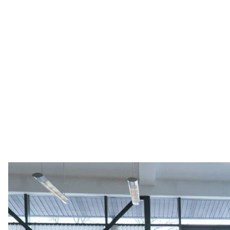
Держава перевірятиме компанії, що працюють з фізособа
Грома
Держава у 2019 році перевірить понад 17 тисяч підп
стосунки з фізичними особами підприємцями (ФО
на такі компанії очікує штраф понад 100 тисяч гри