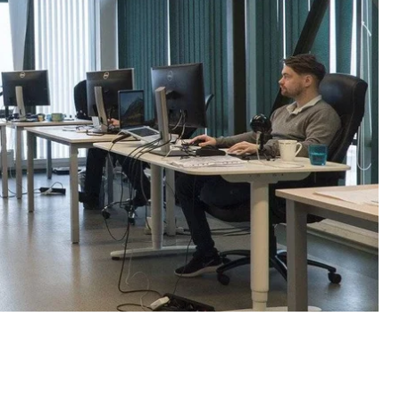
ся перевірки?
раїні зареєстровано близько двох мільйонів ФОП.
мпанії, що укладають договори з підприємцями
є зменшити податкове навантаження.
акої схеми у 2,5 — 5 мільярдів гривень. Саме тому
сунків.
Але перевіряти будуть не ФОПів, а
ладену між ФОПом та компанією.
У Державній
 спеціально до компаній заради ФОПів приходити
нших перевірок.