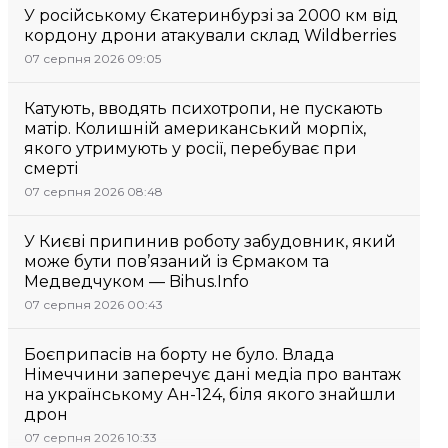
У російському Єкатеринбурзі за 2000 км від
кордону дрони атакували склад Wildberries
07 серпня 2026 09:05
Катують, вводять психотропи, не пускають
матір. Колишній американський морпіх,
якого утримують у росії, перебуває при
смерті
07 серпня 2026 08:48
У Києві припинив роботу забудовник, який
може бути пов’язаний із Єрмаком та
Медведчуком — Bihus.Info
07 серпня 2026 00:43
Боєприпасів на борту не було. Влада
Німеччини заперечує дані медіа про вантаж
на українському Ан-124, біля якого знайшли
дрон
07 серпня 2026 10:33