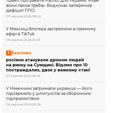
Трамп про ракети Patriot для України: «Нам
вони також треба». Водночас заперечив
дефіцит ППО
07 серпня 2026 08:02
У Мексиці блогера застрелили в прямому
ефірі в TikTok
06 серпня 2026 23:43
Важливо
росіяни атакували дроном людей
на ринку на Сумщині. Відомо про 10
постраждалих, двоє у важкому стані
07 серпня 2026 09:29
У Німеччині затримали українця — його
підозрюють у шпигунстві за оборонним
підприємством
06 серпня 2026 20:06