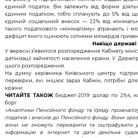
єдиний податок. Він залежить від форми діяльн
єдиним податком, тобто сплачують до 5% від щ
єдиний соціальний внесок — 22% від мінімальної
такого податкового «мінімалізму» втрачають і м
дефіцит якого оцінюють сотнями мільярдів гриве
Навіщо державі 
У вересні з’явилося
розпорядження Кабінету мініс
детінізації зайнятості населення країни. У Держ
цього розпорядження.
На думку керівника Київського центру підтри
перевірки, які ініціює зараз Кабмін, потрібні 
країни.
ЧИТАЙТЕ ТАКОЖ
Бюджет-2019:
долар по 29,4, 
борг
«Аналітики Пенсійного фонду та Уряду проаналіз
податків і внесків до Пенсійного фонду. Вони зро
вони не зможуть перевірити та оштрафувати у
інформацію в інтернет та дати декілька судо