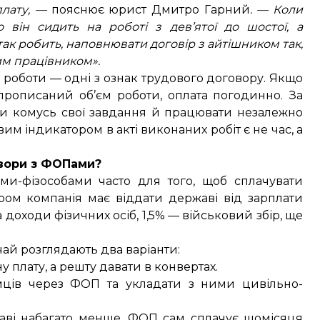
плату, —
пояснює юрист Дмитро Гарний
. — Коли
він сидить на роботі з дев’ятої до шостої, а
так робить, наповнювати договір з айтішником так,
им працівником».
к роботи — одні з ознак трудового договору. Якщо
прописаний об’єм роботи, оплата погодинно. За
и комусь свої завдання й працювати незалежно
вим індикатором в акті виконаних робіт є не час, а
вори з ФОПами?
ми-фізособами часто для того, щоб сплачувати
ом компанія має віддати державі від зарплати
 доходи фізичних осіб, 1,5% — військовий збір, ще
ай розглядають два варіанти:
у плату, а решту давати в конвертах.
ємців через ФОП та укладати з ними цивільно-
жаві набагато менше. ФОП сам сплачує щомісяця