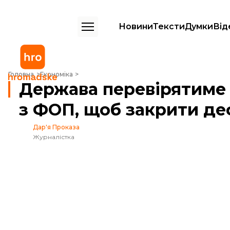
Новини
Тексти
Думки
Від
Держава перевірятиме компанії, що працюють з ФОП, щоб закрити
Головна
Економіка
Держава перевірятиме 
з ФОП, щоб закрити де
Дар'я Проказа
Журналістка