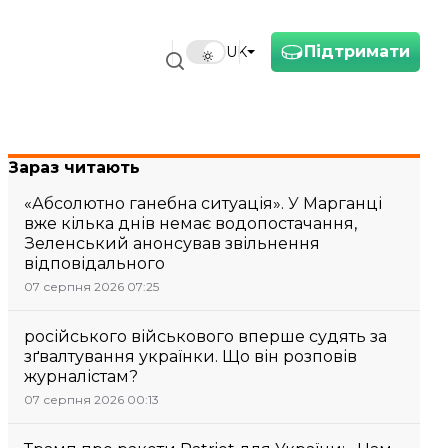
Підтримати
UK
Зараз читають
«Абсолютно ганебна ситуація». У Марганці
вже кілька днів немає водопостачання,
Зеленський анонсував звільнення
відповідального
07 серпня 2026 07:25
російського військового вперше судять за
зґвалтування українки. Що він розповів
журналістам?
07 серпня 2026 00:13