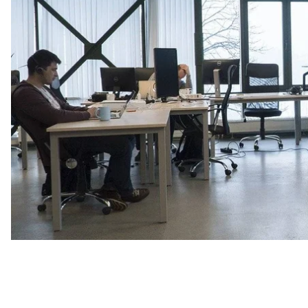
збільшити надходження до бюджету країни.
Кого торкнуть
Компаній-роботодавців. На кінець листопада в Ук
Але не всі вони ведуть власний бізнес — є ко
замість оформлення трудової книжки. Це дозволя
Аналітики
оцінюють щорічні втрати бюджету
від т
держава взялася за цей сегмент трудових сто
роботодавців, а саме — форму договору, ук
службі з питань праці Громадському уточнили —
не будуть, а дивитимуться на документи в межах і