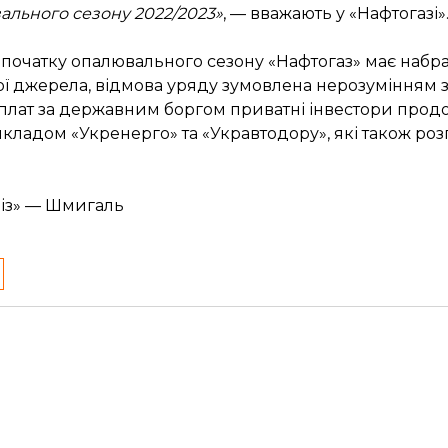
ального сезону 2022/2023»
, — вважають у «Нафтогазі»
До початку опалювального сезону «Нафтогаз» має набра
ї джерела, відмова уряду зумовлена нерозумінням з
иплат за державним боргом приватні інвестори про
рикладом «Укренерго» та «Укравтодору», які також р
ліз» — Шмигаль