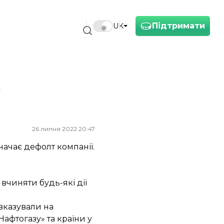
Підтримати
UK
а
26 липня 2022 20:47
начає дефолт компанії.
вчиняти будь-які дії
 вказували на
Нафтогазу» та країни у