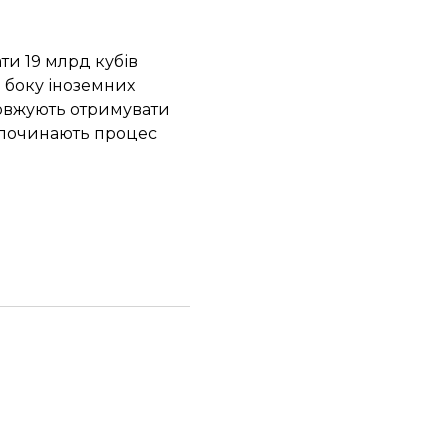
.
ти 19 млрд кубів
 боку іноземних
довжують отримувати
озпочинають процес