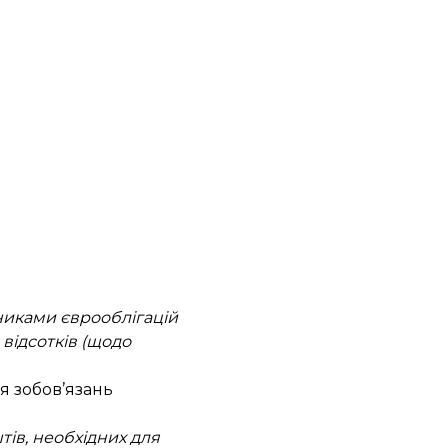
никами єврооблігацій
 відсотків (щодо
я зобов’язань
ів, необхідних для