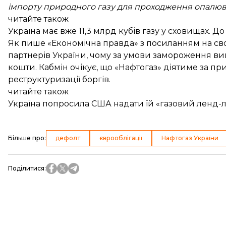
імпорту природного газу для проходження опалюв
читайте також
Україна має вже 11,3 млрд кубів газу у сховищах. 
Як
пише
«Економічна правда» з посиланням на сво
партнерів України, чому за умови замороження в
кошти. Кабмін очікує, що «Нафтогаз» діятиме за п
реструктуризації боргів.
читайте також
Україна попросила США надати їй «газовий ленд-
Більше про
:
дефолт
єврооблігації
Нафтогаз України
Поділитися
: