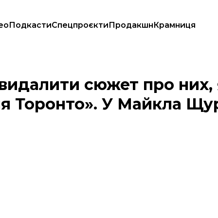
ео
Подкасти
Спецпроєкти
Продакшн
Крамниця
елебачення Торонто». У Майкла Щура заявили про цензуру
видалити сюжет про них,
я Торонто». У Майкла Щу