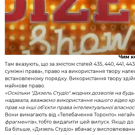
Як зазначили представники «Дизель Студіо», це від
вважають, що використання фрагментів «Дизель 
Чим к
Там вказують, що за змістом статей 435, 440, 441, 44
суміжні права», право на використання твору нале
встановленому порядку. Використання твору здійс
майнове право.
«Оскільки "Дизель Студіо" жодних дозволів на буд
надавала, вважаємо використання нашого відео 
прав на інші об’єкти права інтелектуальної власност
Вони вимагають від «Телебачення Торонто» негай
фрагментів»,
тобто видалити цей випуск. Якщо до 
Ба більше, «Дизель Студіо» вбачає у висловлюва