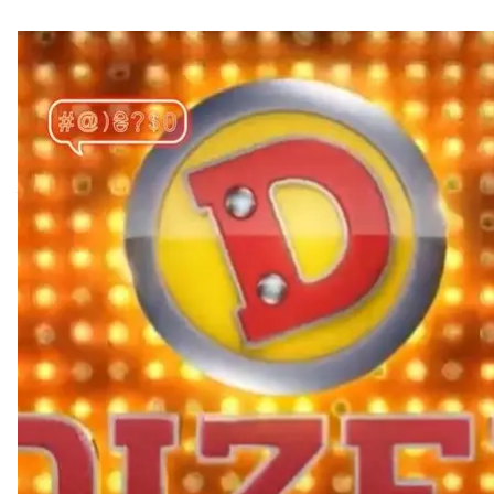
Випуск «Телебачення Торонто» під назвою «Дизель Шоу і деструкт
Скрі
Компанія «Дизель Студіо» звернулася до програ
про них. Заявники вбачають порушення авторських
Про це нам повідомили представники обох сторін 
Так, 16 травня 2021 року на офіційній сторінці «Т
деструктив, Медведчук, Оксана Марченко, Кива, V
У сюжеті критикують позицію «Дизель Шоу» стосов
сатиричному сюжеті висміяло антивакцинаторську