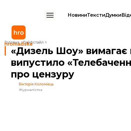
Новини
Тексти
Думки
Від
«Дизель Шоу» вимагає видалити сюжет про них, який випустило «Т
Головна
Лайфстайл
«Дизель Шоу» вимагає 
випустило «Телебаченн
про цензуру
Вікторія Коломієць
Журналістка