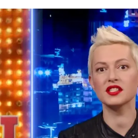
ив, Медведчук, Оксана Марченко, Кива, VovaZIL’Vova: #@)₴?$0 з Майк
2021 року
ншот з відео «Телебачення Торонто»
ми «Телебачення Торонто» з листом—вимогою видал
 прав. Натомість у ведучого Майкла Щура заявляють
конфлікту.
елебачення Торонто» опублікували відео під назвою «Д
ovaZIL’Vova: #@)₴?$0 з Майклом Щуром #30».
но проблем вакцинації. Зокрема, «Телебачення Торо
 позицію українського телешоу.