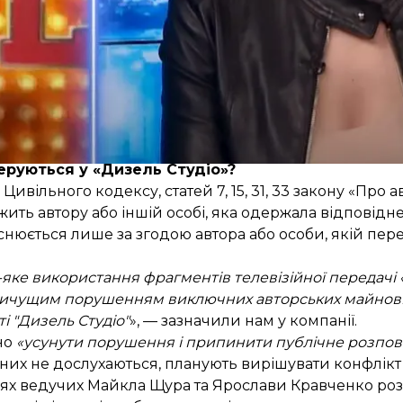
ео містить об’єкти права інтелектуальної власності, 
Шоу» без попереднього погодження з ними є незако
еруються у «Дизель Студіо»?
3 Цивільного кодексу, статей 7, 15, 31, 33 закону «Про 
жить автору або іншій особі, яка одержала відповідн
нюється лише за згодою автора або особи, якій пер
ь-яке використання фрагментів телевізійної передачі
кричущим порушенням виключних авторських майнови
і "Дизель Студіо"
», — зазначили нам у компанії.
но
«усунути порушення і припинити публічне розп
них не дослухаються, планують вирішувати конфлікт 
ннях ведучих Майкла Щура та Ярослави Кравченко р