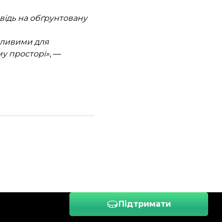
відь на обґрунтовану
ідливими для
му просторі»
, —
Підтримати