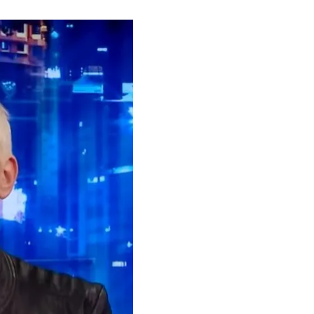
лом Щуром #30» від 16 травня
ити критичний сюжет
 про цензуру.
изель Шоу і
нто» у своєму