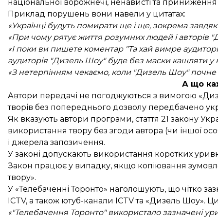
національної ворожнечі, ненависті та приниження че
Приклад порушень вони навели у цитатах:
«Українці будуть помирати ще і ще, зокрема завдя
«При чому рятує життя розумних людей і авторів "
«І поки ви пишете коментар "Та хай вимре аудиторі
аудиторія "Дизель Шоу" буде без маски кашляти у в
«З нетерпінням чекаємо, коли "Дизель Шоу" почне 
А що ка
Автори передачі не погоджуються з вимогою «Дизе
творів без попереднього дозволу передбачено ук
Як вказують автори програми, стаття 21 закону Укр
використання твору без згоди автора (чи іншої осо
і джерела запозичення.
У законі допускають використання коротких уривкі
Закон працює у випадку, якщо копіювання зумов
твору».
У «Телебаченні Торонто» наголошують, що чітко за
ICTV, а також ютуб-канали ICTV та «Дизель Шоу». Ц
«"Телебачення Торонто" використало зазначені урив