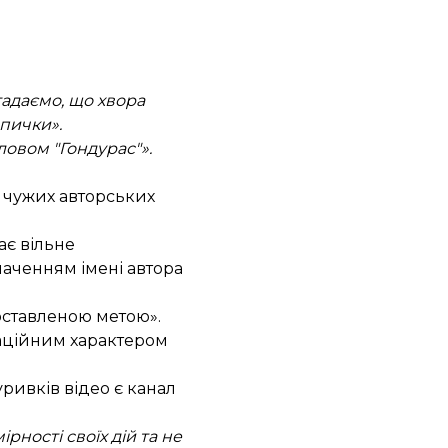
гадаємо, що хвора
 пички».
ловом "Гондурас"».
 чужих авторських
ає вільне
значенням імені автора
оставленою метою».
аційним характером
ривків відео є канал
ності своїх дій та не