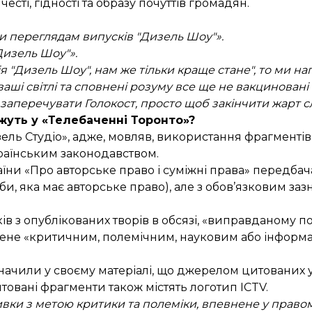
сті, гідності та образу почуттів громадян.
ки переглядам випусків "Дизель Шоу"».
Дизель Шоу"».
я "Дизель Шоу", нам же тільки краще стане", то ми на
аші світлі та сповнені розуму все ще не вакциновані
заперечувати Голокост, просто щоб закінчити жарт с
жуть у «Телебаченні Торонто»?
ль Студіо», адже, мовляв, використання фрагментів
раїнським законодавством.
аїни «Про авторське право і суміжні права» передбач
би, яка має авторське право), але з обов’язковим за
в з опублікованих творів в обсязі, «виправданому п
лене «критичним, полемічним, науковим або інформ
значили у своєму матеріалі, що джерелом цитованих у
итовані фрагменти також містять логотип ICTV.
ки з метою критики та полеміки, впевнене у правомір