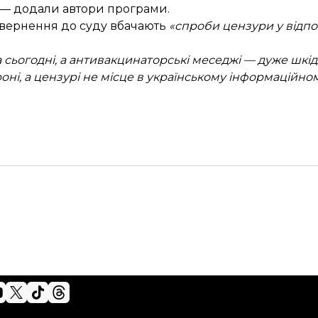
, — додали автори програми.
 звернення до суду вбачають
«спроби цензури у відпо
на сьогодні, а антивакцинаторські меседжі — дуже шк
роні, а цензурі не місце в українському інформаційно