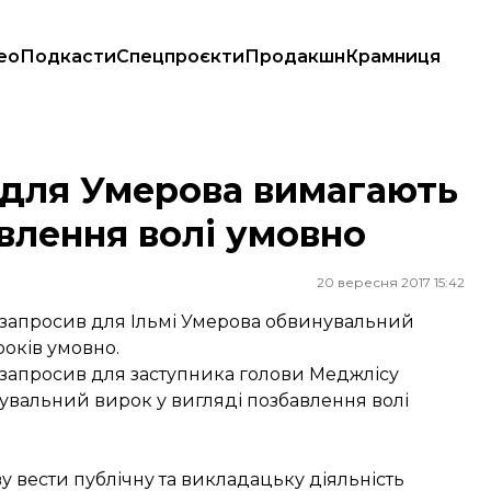
ео
Подкасти
Спецпроєкти
Продакшн
Крамниця
збавлення волі умовно
 для Умерова вимагають
авлення волі умовно
20 вересня 2017 15:42
 запросив для Ільмі Умерова обвинувальний
років умовно.
 запросив для заступника голови Меджлісу
увальний вирок у вигляді позбавлення волі
 вести публічну та викладацьку діяльність