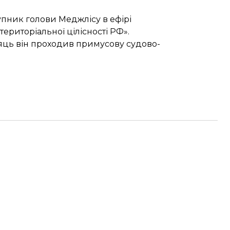
тупник голови Меджлісу в ефірі
ериторіальної цілісності РФ».
яць він проходив примусову судово-