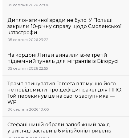
05 серпня 2026 22:00
Дипломатичної зради не було. У Польщі
закрили 10-річну справу щодо Смоленської
катастрофи
05 серпня 2026 23:22
На кордоні Литви виявили вже третій
підземний тунель для мігрантів із Білорусі
05 серпня 2026 22:55
Трамп звинуватив Гегсета в тому, що його
не повідомили про дефіцит ракет для ППО.
Той перекинув це на свого заступника —
WP
06 серпня 2026 10:05
Стефанішиній обрали запобіжний захід
у вигляді застави в 6 мільйонів гривень
06 серпня 2026 09:43