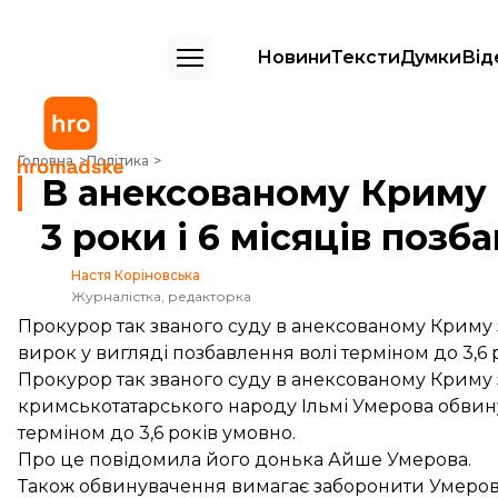
Новини
Тексти
Думки
Від
В анексованому Криму для Умерова вимагають 3 роки і 6 місяців по
Головна
Політика
В анексованому Криму
3 роки і 6 місяців позб
Настя Коріновська
Журналістка, редакторка
Прокурор так званого суду в анексованому Криму
вирок у вигляді позбавлення волі терміном до 3,6 
Прокурор так званого суду в анексованому Криму
кримськотатарського народу Ільмі Умерова обвин
терміном до 3,6 років умовно.
Про це повідомила його донька Айше Умерова.
Також обвинувачення вимагає заборонити Умерову