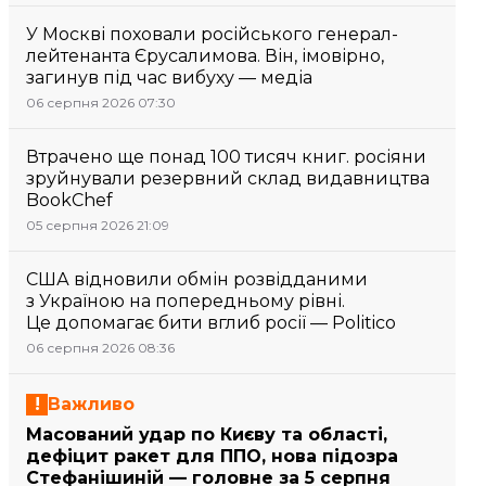
У Москві поховали російського генерал-
лейтенанта Єрусалимова. Він, імовірно,
загинув під час вибуху — медіа
06 серпня 2026 07:30
Втрачено ще понад 100 тисяч книг. росіяни
зруйнували резервний склад видавництва
BookChef
05 серпня 2026 21:09
США відновили обмін розвідданими
з Україною на попередньому рівні.
Це допомагає бити вглиб росії — Politico
06 серпня 2026 08:36
Важливо
Масований удар по Києву та області,
дефіцит ракет для ППО, нова підозра
Стефанішиній — головне за 5 серпня