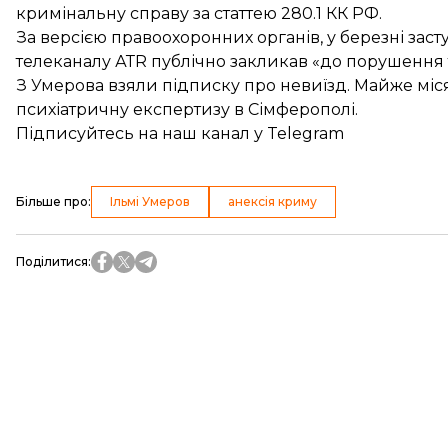
кримінальну справу за статтею 280.1 КК РФ.
За версією правоохоронних органів, у березні зас
телеканалу АТR публічно закликав «до порушення т
З Умерова взяли підписку про невиїзд. Майже міс
психіатричну експертизу в Сімферополі.
Підписуйтесь на
наш канал
у Telegram
Більше про
:
Ільмі Умеров
анексія криму
Поділитися
: