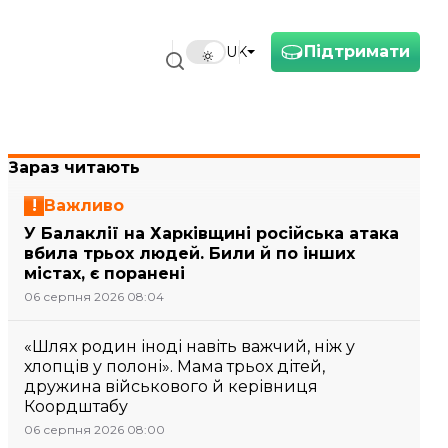
Підтримати
UK
Зараз читають
Важливо
У Балаклії на Харківщині російська атака
вбила трьох людей. Били й по інших
містах, є поранені
06 серпня 2026 08:04
«Шлях родин іноді навіть важчий, ніж у
хлопців у полоні». Мама трьох дітей,
дружина військового й керівниця
Коордштабу
06 серпня 2026 08:00