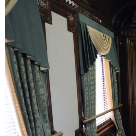
Президент рф володимир путін у поїзді, 19 жовтня 2012 рок
AP Photo / RIA-
російські журналісти заявили про викриття секретн
володимира путіна. З часу підготовки до повномас
а не в літаках.
Про це пишуть «
Проект
» та «
Центр "Досье"
».
За даними журналістів, володимир путін користув
кремля. Однак у 2014-2015 роках для нього створи
Поїзд для путіна зовнішньо майже нічим не відрізня
фірмовою символікою. Проте він броньований, а на