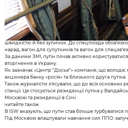
Цей спецпотяг «збірний» — вагони підбираються п
вагонів», звичайні спальні вагони та купе. Їздити
За даними ЗМІ, у такого поїзда найвищий пріорите
швидкістю й без зупинок. До спецпоїзда обов'язко
нарад, вагон для супутників та вагон для спецзв'яз
За даними ЗМІ, путін почав активно користуватис
вторгнення в Україну.
Як зазначає «Центр "Досье"» компанія, що володіє
акціонера банку «росія» та близького друга путіна.
Також журналісти з'ясували, що до всіх основних р
станції. Це стосується резиденції путіна у Валда
Москвою та резиденції в Сочі.
читайте також
В ISW вказують, що путін став більше турбуватися п
Під Москвою влаштували навчання сил ППО: залучи