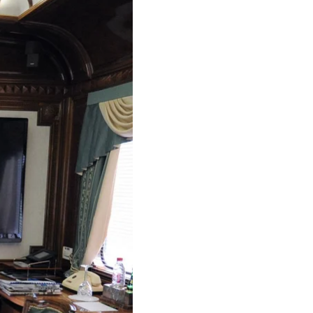
 оновлений бронепотяг
о для президента росії
оїздкам у бронепотязі,
матеріали пресслужби
ірий колір із
 спецзв'язку.