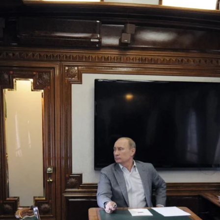
у. російські журналісти стверджують, що відтоді для путіна створили
Novosti, Alexei Druzhinin, Presidential Press Service
ої мережі залізниць і станцій, збудованої спеціальн
штабного вторгнення в Україну він надає перевагу п
ався бронепотягами ще у 2012-му, про що свідчать 
ли оновлену версію.
ється від звичайних потягів російської залізниці — с
 дахах вагонів можна помітити прикриті радіоантени