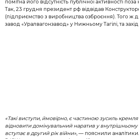
помітна його відсутність публічної активності поза
Так, 23 грудня президент рф відвідав Конструкто
(підприємство з виробництва озброєння). Того ж 
завод «Уралвагонзавод» у Нижньому Тагілі, та захі
«Такі виступи, ймовірно, є частиною зусиль кремля
відновити домінувальний наратив у внутрішньому і
вступає в другий рік війни»
, — пояснили аналітики