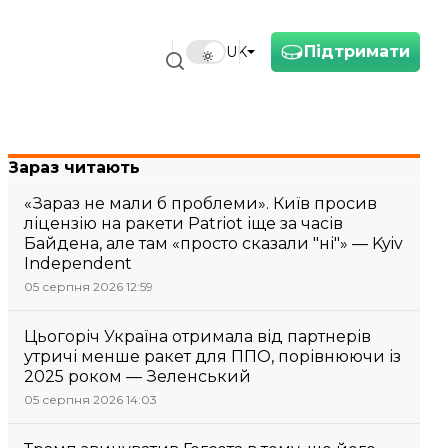
Підтримати
UK
Зараз читають
«Зараз не мали б проблеми». Київ просив
ліцензію на ракети Patriot іще за часів
Байдена, але там «просто сказали "ні"» — Kyiv
Independent
05 серпня 2026 12:59
Цьогоріч Україна отримала від партнерів
утричі менше ракет для ППО, порівнюючи із
2025 роком — Зеленський
05 серпня 2026 14:03