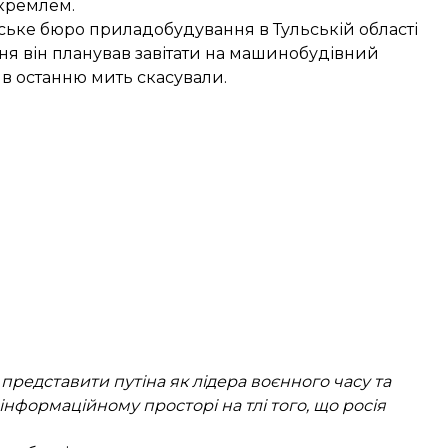
 кремлем.
рське бюро приладобудування в Тульській області
дня він планував завітати на машинобудівний
д в останню мить скасували.
 представити путіна як лідера воєнного часу та
нформаційному просторі на тлі того, що росія
.