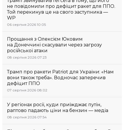
Трамп звинуватив Гегсета в тому, що його
не повідомили про дефіцит ракет для ППО.
Той перекинув це на свого заступника —
WP
06 серпня 2026 10:05
Прощання з Олексієм Юковим
на Донеччині скасували через загрозу
російської атаки
08 серпня 2026 07:23
Трамп про ракети Patriot для України: «Нам
вони також треба». Водночас заперечив
дефіцит ППО
07 серпня 2026 08:02
У регіонах росії, куди приїжджає путін,
раптово падають ціни на бензин — медіа
08 серпня 2026 07:54