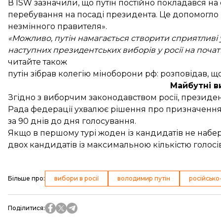
В ISW зазначили, що путін постійно покладався на
перебування на посаді президента. Це допомогло
незмінного правителя».
«Можливо, путін намагається створити сприятливі
наступних президентських виборів у росії на почат
читайте також
путін зібрав колегію міноборони рф: розповідав, що
Майбутні в
Згідно з виборчим законодавством росії, президен
Рада федерації ухвалює рішення про призначення виб
за 90 днів до дня голосування.
Якщо в першому турі жоден із кандидатів не набере
двох кандидатів із максимальною кількістю голосів
Більше про
:
вибори в росії
володимир путін
російсько
Поділитися
: