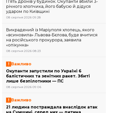
П’ять дронів у будинок. Окупанти вбили 3-
річного хлопчика, його бабусю й дідуся
ударом по Київщині
08 серпня 2026 09:28
Викрадений із Маріуполя хлопець, якого
«всиновила» Львова-Бєлова, буде вчитися
на російського прокурора, заявила
«опікунка»
08 серпня 2026 08:23
Важливо
Окупанти запустили по Україні 6
балістичних та зенітних ракет. Збиті
лише безпілотники — ПС
08 серпня 2026 09:06
Важливо
21 людина постраждала внаслідок атак
на Сумщині, серед них — дитина