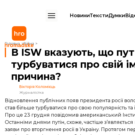
Новини
Тексти
Думки
Від
В ISW вказують, що путін став більше турбуватися про свій імідж у р
Головна
Війна
В ISW вказують, що пут
турбуватися про свій ім
причина?
Вікторія Коломієць
Журналістка
Відновлення публічних появ президента росії воло
став більше турбуватися про свою популярність та ім
Про це 23 грудня
повідомив
американський Інстит
Останніми днями путін, схоже, частіше з’являється 
заяви про вторгнення росії в Україну. Протягом п