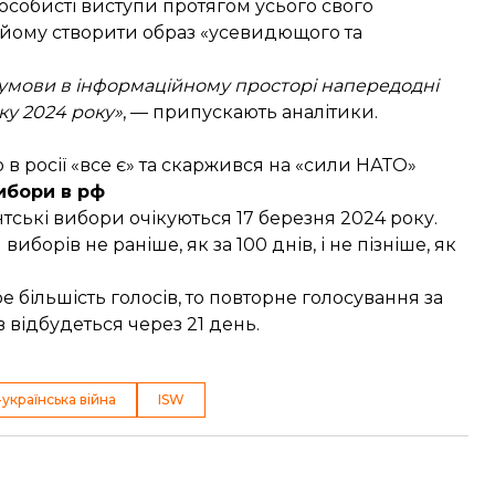
 особисті виступи протягом усього свого
 йому створити образ «усевидющого та
 умови в інформаційному просторі напередодні
ку 2024 року»
, — припускають аналітики.
 в росії «все є» та скаржився на «сили НАТО»
ибори в рф
тські вибори очікуються 17 березня 2024 року.
орів не раніше, як за 100 днів, і не пізніше, як
 більшість голосів, то повторне голосування за
 відбудеться через 21 день.
-українська війна
ISW