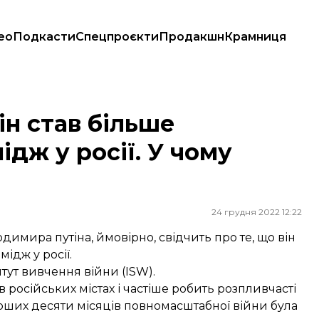
ео
Подкасти
Спецпроєкти
Продакшн
Крамниця
осії. У чому причина?
ін став більше
ідж у росії. У чому
24 грудня 2022 12:22
димира путіна, ймовірно, свідчить про те, що він
ідж у росії.
ут вивчення війни (ISW).
в російських містах і частіше робить розпливчасті
ерших десяти місяців повномасштабної війни була