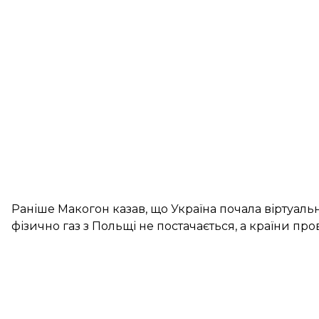
Раніше Макогон казав, що Україна почала віртуаль
фізично газ з Польщі не постачається, а країни про