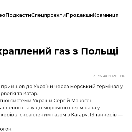
ео
Подкасти
Спецпроєкти
Продакшн
Крамниця
краплений газ з Польщі
31 січня 2020 11:16
й прийшов до України через морський термінал у
вегія та Катар.
ної системи України Сергій Макогон.
апленого газу до морського термінала у
керів зі скрапленим газом з Катару, 13 танкерів —
огон.