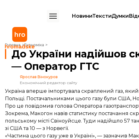
Новини
Тексти
Думки
Від
До України надійшов скраплений газ з Польщі — Оператор ГТС
Головна
Економіка
До України надійшов с
— Оператор ГТС
Ярослав Вінокуров
Економічний редактор сайту
Україна вперше імпортувала скраплений газ, яки
Польщі. Постачальниками цього газу були США, Нор
Про це
повідомив
голова Оператора газотранспорт
Зокрема, Макогон навів статистику постачання скр
польському місті Свіноуйсце. Туди надійшло 57 тан
зі США та 10 — з Норвегії.
«Частина цього газу уже в Україні», — зазначив Мак