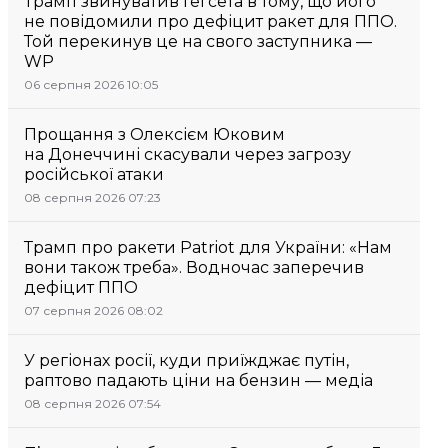
Трамп звинуватив Гегсета в тому, що його
не повідомили про дефіцит ракет для ППО.
Той перекинув це на свого заступника —
WP
06 серпня 2026 10:05
Прощання з Олексієм Юковим
на Донеччині скасували через загрозу
російської атаки
08 серпня 2026 07:23
Трамп про ракети Patriot для України: «Нам
вони також треба». Водночас заперечив
дефіцит ППО
07 серпня 2026 08:02
У регіонах росії, куди приїжджає путін,
раптово падають ціни на бензин — медіа
08 серпня 2026 07:54