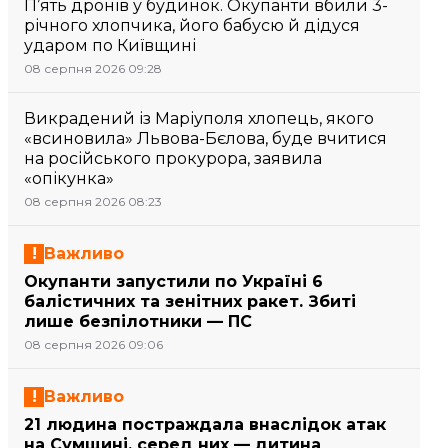
П’ять дронів у будинок. Окупанти вбили 3-
річного хлопчика, його бабусю й дідуся
ударом по Київщині
08 серпня 2026 09:28
Викрадений із Маріуполя хлопець, якого
«всиновила» Львова-Бєлова, буде вчитися
на російського прокурора, заявила
«опікунка»
08 серпня 2026 08:23
Важливо
Окупанти запустили по Україні 6
балістичних та зенітних ракет. Збиті
лише безпілотники — ПС
08 серпня 2026 09:06
Важливо
21 людина постраждала внаслідок атак
на Сумщині, серед них — дитина