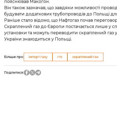
пояснював
Макогон.
Він також зазначав, що завдяки можливості провод
будувати
додаткових трубопроводів до Польщі для 
Раніше стало відомо, що Нафтогаз почав перегово
Скраплений газ до Європи постачається лише у сп
установки та можуть переводити скраплений газ 
України знаходиться у Польщі.
Більше про
:
імпорт газу
гтс
скраплений газ
Поділитися
: