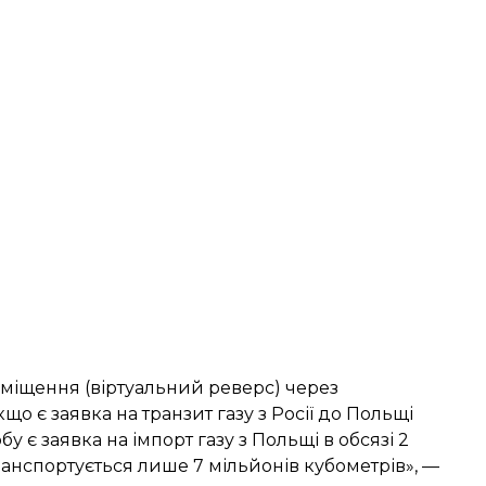
аміщення (віртуальний реверс) через
о є заявка на транзит газу з Росії до Польщі
у є заявка на імпорт газу з Польщі в обсязі 2
ранспортується лише 7 мільйонів кубометрів», —