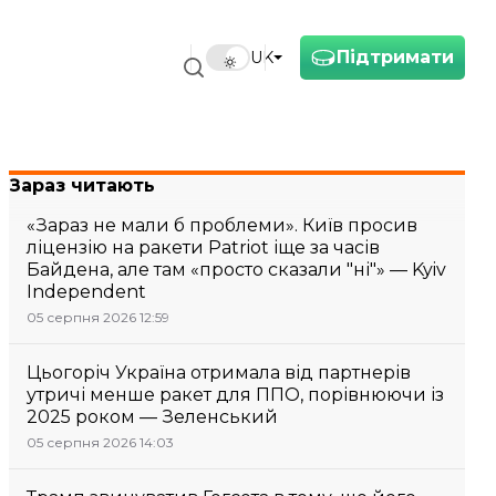
Підтримати
UK
Зараз читають
«Зараз не мали б проблеми». Київ просив
ліцензію на ракети Patriot іще за часів
Байдена, але там «просто сказали "ні"» — Kyiv
Independent
05 серпня 2026 12:59
Цьогоріч Україна отримала від партнерів
утричі менше ракет для ППО, порівнюючи із
2025 роком — Зеленський
05 серпня 2026 14:03