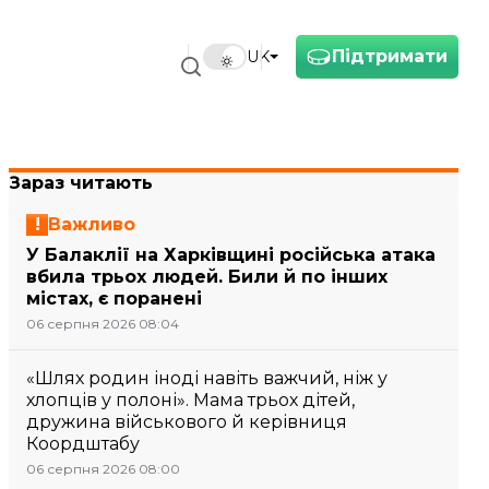
Підтримати
UK
Зараз читають
Важливо
У Балаклії на Харківщині російська атака
вбила трьох людей. Били й по інших
містах, є поранені
06 серпня 2026 08:04
«Шлях родин іноді навіть важчий, ніж у
хлопців у полоні». Мама трьох дітей,
дружина військового й керівниця
Коордштабу
06 серпня 2026 08:00