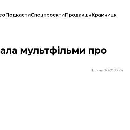
ео
Подкасти
Спецпроєкти
Продакшн
Крамниця
ала мультфільми про
11 січня 2020 18:24