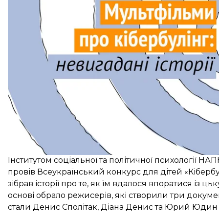
Раніше Міжнародний фестиваль документального 
Інститутом соціальної та політичної психології Н
провів Всеукраїнський конкурс для дітей «Кібербул
зібрав історії про те, як їм вдалося впоратися із 
основі обрало режисерів, які створили три докуме
стали Денис Сполітак, Діана Денис та Юрий Юдин 