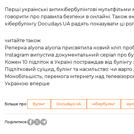
Перші українські антикібербулінгові мультфільми
говорити про правила безпеки в онлайні. Також ек
кібербулінгу Docudays UA радять показувати ці р
читайте також
Реперка alyona alyona присвятила новий кліп проб
Instagram випустив документальний серіал про бу
Кожен 10 підліток в Україні постраждав від булінгу 
Підлітковий суїцид, булінг та насильство: чи варт
Монобільшість, перемога інтернету над телевізором 
Україною вперше
Більше про
:
Булінг
Docudays UA
кібербулінг
мул
Поділитися
: