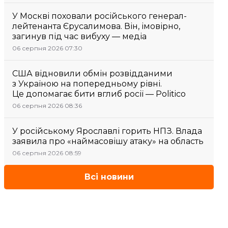
У Москві поховали російського генерал-
лейтенанта Єрусалимова. Він, імовірно,
загинув під час вибуху — медіа
06 серпня 2026 07:30
США відновили обмін розвідданими
з Україною на попередньому рівні.
Це допомагає бити вглиб росії — Politico
06 серпня 2026 08:36
У російському Ярославлі горить НПЗ. Влада
заявила про «наймасовішу атаку» на область
06 серпня 2026 08:59
Всі новини