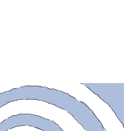
ys UA презентувала документальні мультфільми,
ахиститися від онлайн-цькувань.
ти опинився/лася в ситуації кібербулінгу, ніколи
орослих, тому що ситуація може стати
– пояснила Ксенія Шиманська, директорка