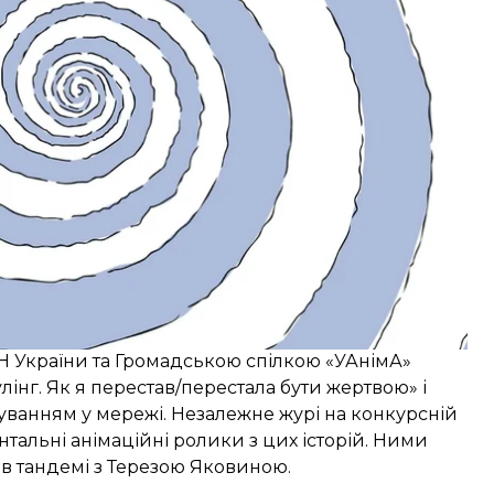
кіно про права людини Docudays UA спільно з
АПН України та Громадською спілкою «УАнімА»
інг. Як я перестав/перестала бути жертвою» і
цькуванням у мережі. Незалежне журі на конкурсній
нтальні анімаційні ролики з цих історій. Ними
в тандемі з Терезою Яковиною.