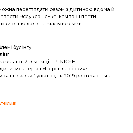
 можна переглядати разом з дитиною вдома й
сперти Всеукраїнської кампанії проти
олики в школах з навчальною метою.
лемі булінгу
лінг
за останні 2-3 місяці — UNICEF
о дивитись серіал «Перші ластівки»?
та штраф за булінг: що в 2019 році сталося з
ьтфільми