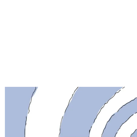
Всеукраїнська
кампанія проти кібербулінгу
Docuda
засновані на реальних історіях дітей, які змогли з
«Мета цих роликів показати дітям, що вихід є. Якщо 
не треба соромитися звернутися по допомогу до д
небезпечною. І ці історії яскраво це ілюструють»
, 
правозахисного департаменту Docudays UA.