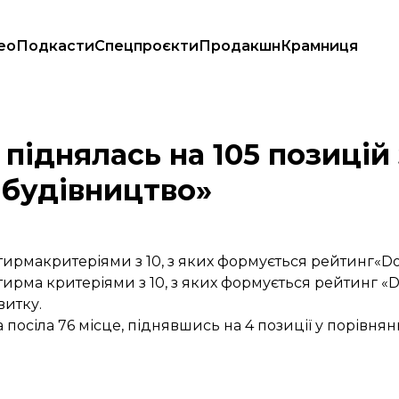
ео
Подкасти
Спецпроєкти
Продакшн
Крамниця
воли на будівництво»
 піднялась на 105 позицій
 будівництво»
ирмакритеріями з 10, з яких формується рейтинг«Doi
ирма критеріями з 10, з яких формується рейтинг «Do
витку.
а посіла 76 місце, піднявшись на 4 позиції у порівня