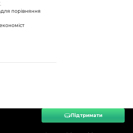
.
задля порівняння
економіст
Підтримати