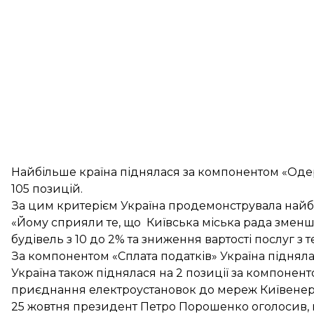
Найбільше країна піднялася за компонентом «Одерж
105 позицій.
За цим критерієм Україна продемонструвала найбіл
«Йому сприяли те, що Київська міська рада зменш
будівель з 10 до 2% та зниження вартості послуг з 
За компонентом «Сплата податків» Україна піднялас
Україна також піднялася на 2 позиції за компоне
приєднання електроустановок до мереж Київенерг
25 жовтня президент Петро Порошенко оголосив,