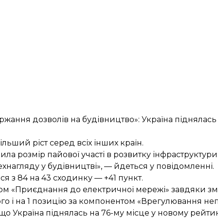
ання дозволів на будівництво»: Україна піднялась 
ьший ріст серед всіх інших країн.
ила розмір пайової участі в розвитку інфраструктур
технагляду у будівництві», — йдеться у повідомленні.
я з 84 на 43 сходинку — +41 пункт.
нтом «Приєднання до електричної мережі» завдяки з
о і на 1 позицію за компонентом «Врегулювання не
 що
Україна піднялась
на 76-му місце у новому рейтин