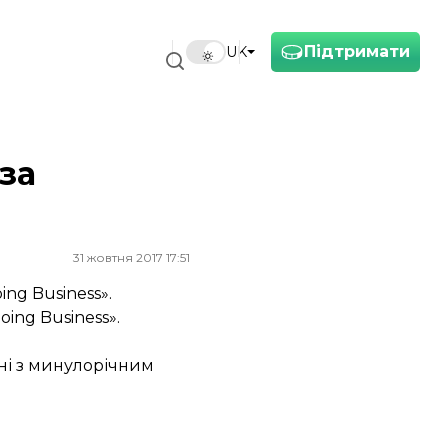
Підтримати
UK
 за
31 жовтня 2017 17:51
ng Business».
ing Business».
нні з минулорічним