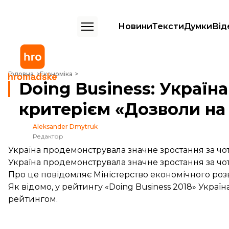
Новини
Тексти
Думки
Від
Doing Business: Україна піднялась на 105 позицій за критерієм «Доз
Головна
Економіка
Doing Business: Україна
критерієм «Дозволи на
Aleksander Dmytruk
Редактор
Україна продемонструвала значне зростання за чот
Україна продемонструвала значне зростання за чот
Про це
повідомляє
Міністерство економічного роз
Як відомо, у рейтингу «Doing Business 2018» Україн
рейтингом.