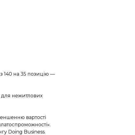
з 140 на 35 позицію —
и для нежитлових
меншенню вартості
платоспроможності».
гу Doing Business.