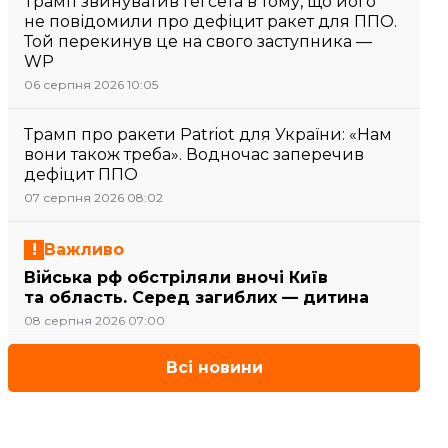
Трамп звинуватив Гегсета в тому, що його
не повідомили про дефіцит ракет для ППО.
Той перекинув це на свого заступника —
WP
06 серпня 2026 10:05
Трамп про ракети Patriot для України: «Нам
вони також треба». Водночас заперечив
дефіцит ППО
07 серпня 2026 08:02
Важливо
Війська рф обстріляли вночі Київ
та область. Серед загиблих — дитина
08 серпня 2026 07:00
Всі новини