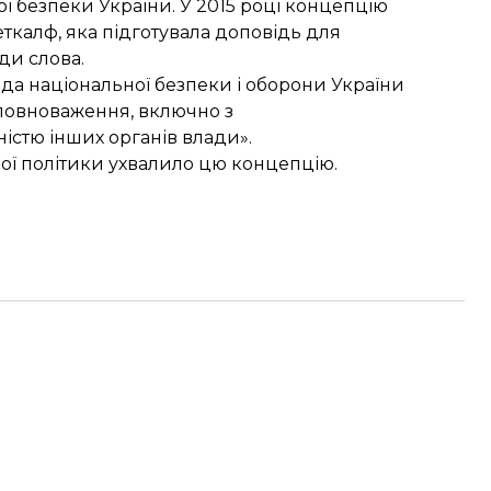
ї безпеки України. У 2015 році концепцію
калф, яка підготувала доповідь для
ди слова.
Рада національної безпеки і оборони України
і повноваження, включно з
ністю інших органів влади».
ої політики ухвалило цю концепцію.