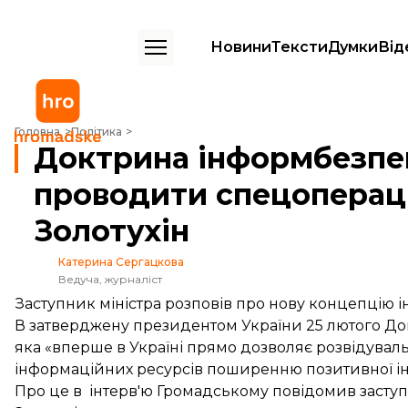
Новини
Тексти
Думки
Від
Доктрина інформбезпеки дозволить проводити спецоперації в захі
Головна
Політика
Доктрина інформбезпе
проводити спецопераці
Золотухін
Катерина Сергацкова
Ведуча, журналіст
Заступник міністра розповів про нову концепцію 
В затверджену президентом України 25 лютого До
яка «вперше в Україні прямо дозволяє розвідувал
інформаційних ресурсів поширенню позитивної ін
Про це в інтерв'ю Громадському повідомив заступ