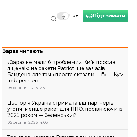
Підтримати
UK
Зараз читають
«Зараз не мали б проблеми». Київ просив
ліцензію на ракети Patriot іще за часів
Байдена, але там «просто сказали "ні"» — Kyiv
Independent
05 серпня 2026 12:59
Цьогоріч Україна отримала від партнерів
утричі менше ракет для ППО, порівнюючи із
2025 роком — Зеленський
05 серпня 2026 14:03