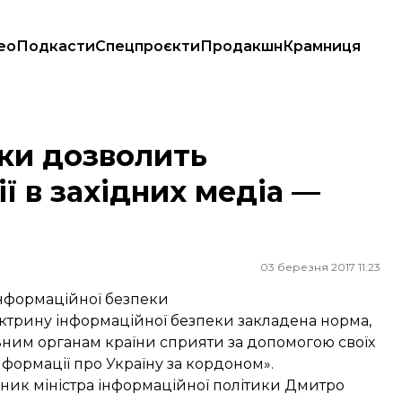
ео
Подкасти
Спецпроєкти
Продакшн
Крамниця
дних медіа — Золотухін
ки дозволить
ї в західних медіа —
03 березня 2017 11:23
інформаційної безпеки
ктрину інформаційної безпеки закладена норма,
ьним органам країни сприяти за допомогою своїх
формації про Україну за кордоном».
ник міністра інформаційної політики Дмитро