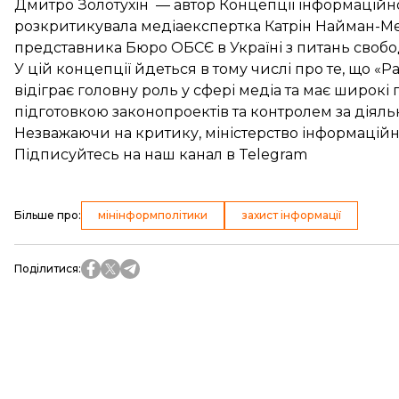
Дмитро Золотухін — автор Концепції інформаційно
розкритикувала медіаекспертка Катрін Найман-Мет
представника Бюро ОБСЄ в Україні з питань свобо
У цій концепції йдеться в тому числі про те, що «
відіграє головну роль у сфері медіа та має широк
підготовкою законопроектів та контролем за діяль
Незважаючи на критику, міністерство інформаційн
Підписуйтесь на
наш канал
в Telegram
Більше про
:
мінінформполітики
захист інформації
Поділитися
: