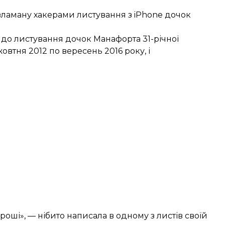
ламану хакерами листування з iPhone дочок
до листування дочок Манафорта 31-річної
овтня 2012 по вересень 2016 року, і
роші», — нібито написала в одному з листів своїй