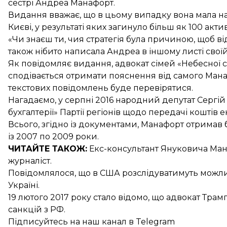
сестрі Андреа Манафорт.
Видання вважає, що в цьому випадку вона мала на у
Києві, у результаті яких загинуло більш як 100 акт
«Чи знаєш ти, чия стратегія була причиною, щоб ві
також нібито написала Андреа в іншому листі своїй 
Як повідомляє видання, адвокат сімей «Небесної с
сподівається отримати пояснення від самого Манаф
текстових повідомлень буде перевірятися.
Нагадаємо, у серпні 2016 народний депутат Сергі
бухгалтерії» Партії регіонів щодо передачі кошті
Всього, згідно із документами,
Манафорт отримав б
із 2007 по 2009 роки.
ЧИТАЙТЕ ТАКОЖ:
Екс-консультант Януковича
Ман
журналіст.
Повідомлялося, що в США розслідуватимуть можл
Україні
.
19 лютого 2017 року стало відомо, що адвокат Трам
санкцій з РФ
.
Підписуйтесь на
наш канал
в Telegram