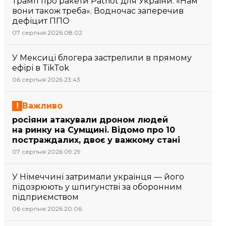
Трамп про ракети Patriot для України: «Нам
вони також треба». Водночас заперечив
дефіцит ППО
07 серпня 2026 08:02
У Мексиці блогера застрелили в прямому
ефірі в TikTok
06 серпня 2026 23:43
Важливо
росіяни атакували дроном людей
на ринку на Сумщині. Відомо про 10
постраждалих, двоє у важкому стані
07 серпня 2026 09:29
У Німеччині затримали українця — його
підозрюють у шпигунстві за оборонним
підприємством
06 серпня 2026 20:06