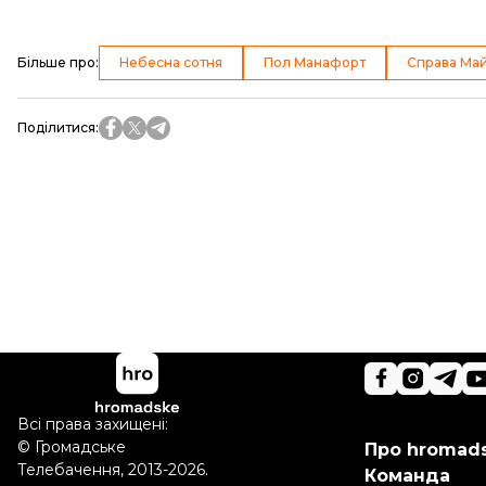
Більше про
:
Небесна сотня
Пол Манафорт
Справа Ма
Поділитися
:
Всі права захищені:
©
Громадське
Про hromad
Телебачення
,
2013-2026.
Команда