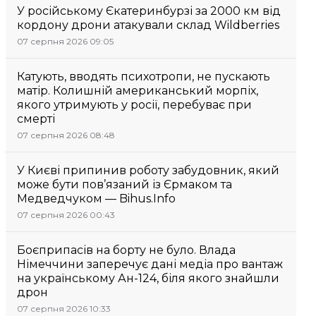
У російському Єкатеринбурзі за 2000 км від
кордону дрони атакували склад Wildberries
07 серпня 2026 09:05
Катують, вводять психотропи, не пускають
матір. Колишній американський морпіх,
якого утримують у росії, перебуває при
смерті
07 серпня 2026 08:48
У Києві припинив роботу забудовник, який
може бути пов’язаний із Єрмаком та
Медведчуком — Bihus.Info
07 серпня 2026 00:43
Боєприпасів на борту не було. Влада
Німеччини заперечує дані медіа про вантаж
на українському Ан-124, біля якого знайшли
дрон
07 серпня 2026 10:33