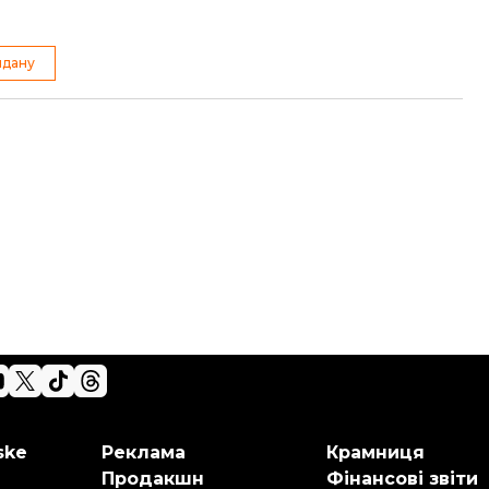
йдану
ske
Реклама
Крамниця
Продакшн
Фінансові звіти