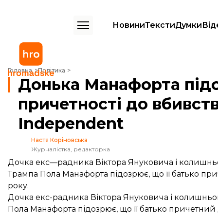
Новини
Тексти
Думки
Від
Донька Манафорта підозрює його в причетності до вбивств на Май
Головна
Політика
Донька Манафорта підо
причетності до вбивст
Іndependent
Настя Коріновська
Журналістка, редакторка
Дочка екс—радника Віктора Януковича і колишньо
Трампа Пола Манафорта підозрює, що її батько при
року.
Дочка екс-радника Віктора Януковича і колишньо
Пола Манафорта підозрює, що її батько причетний д