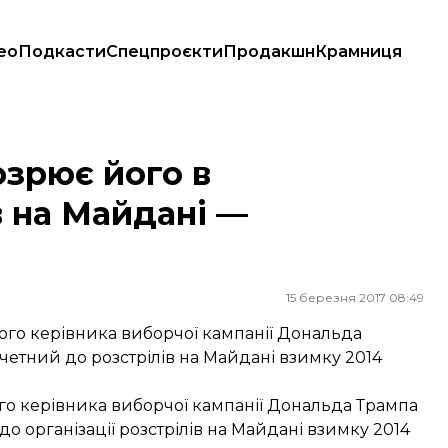
ео
Подкасти
Спецпроєкти
Продакшн
Крамниця
дані —Іndependent
зрює його в
в на Майдані —
15 березня 2017 08:49
го керівника виборчої кампанії Дональда
четний до розстрілів на Майдані взимку 2014
го керівника виборчої кампанії Дональда Трампа
о організації розстрілів на Майдані взимку 2014