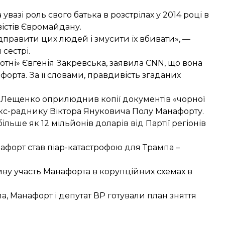
вазі роль свого батька в розстрілах у 2014 році в
ивістів Євромайдану.
дправити цих людей і змусити їх вбивати», —
сестрі.
отні» Євгенія Закревська, заявила CNN, що вона
орта. За її словами, правдивість згаданих
й Лещенко оприлюднив копії документів «чорної
в екс-раднику Віктора Януковича Полу Манафорту.
ільше як 12 мільйонів доларів
від Партії регіонів
афорт став піар-катастрофою для Трампа
–
иву
участь Манафорта в корупційних схемах в
па, Манафорт і депутат ВР готували
план зняття