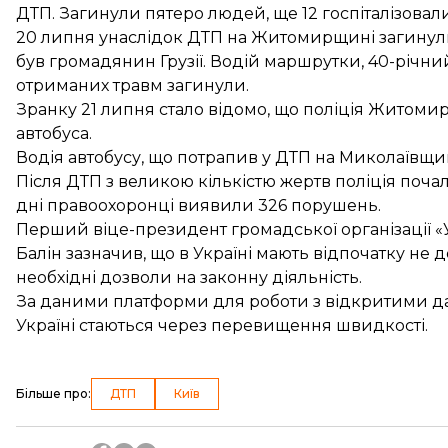
ДТП.
Загинули пятеро людей
, ще 12 госпіталізовал
20 липня
унаслідок ДТП на Житомирщині загинул
був
громадянин Грузії
. Водій маршрутки, 40-річний
отриманих травм загинули.
Зранку 21 липня стало відомо, що поліція Житомир
автобуса
.
Водія автобусу, що потрапив у ДТП на Миколаївщи
Після ДТП з великою кількістю жертв поліція
почал
дні
правоохоронці виявили 326 порушень
.
Перший віце-президент громадської організації
Балін зазначив, що в Україні мають відпочатку
не д
необхідні дозволи на законну діяльність.
За даними платформи для роботи з відкритими да
Україні
стаються через перевищення швидкості
.
Більше про
:
ДТП
Київ