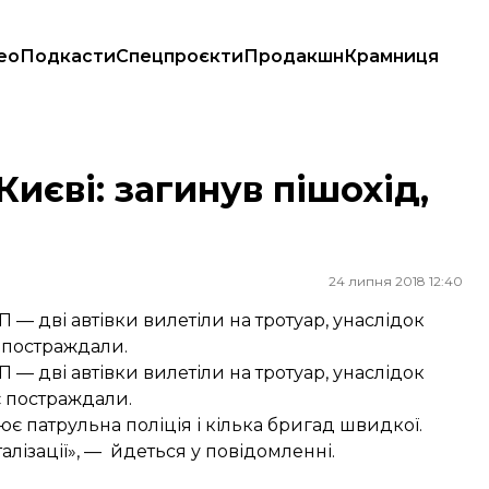
ео
Подкасти
Спецпроєкти
Продакшн
Крамниця
иєві: загинув пішохід,
24 липня 2018 12:40
П — дві автівки вилетіли на тротуар, унаслідок
 постраждали.
П — дві автівки вилетіли на тротуар, унаслідок
 постраждали.
цює патрульна поліція і кілька бригад швидкої.
італізації», — йдеться у повідомленні.