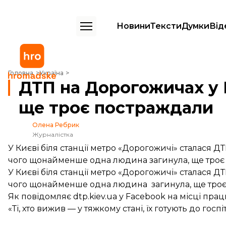
Новини
Тексти
Думки
Від
ДТП на Дорогожичах у Києві: загинув пішохід, ще троє постраждали
Головна
Україна
ДТП на Дорогожичах у К
ще троє постраждали
Олена Ребрик
Журналістка
У Києві біля станції метро «Дорогожичі» сталася ДТ
чого щонайменше одна людина загинула, ще троє
У Києві біля станції метро «Дорогожичі» сталася ДТ
чого щонайменше одна людина загинула, ще троє
Як
повідомляє
dtp.kiev.ua у Facebook на місці пра
«Ті, хто вижив — у тяжкому стані, їх готують до госп