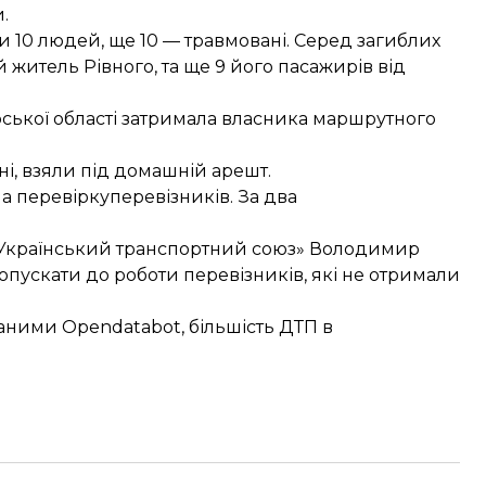
и.
и 10 людей
, ще 10 — травмовані. Серед загиблих
 житель Рівного, та ще 9 його пасажирів від
ської області
затримала власника маршрутного
ні,
взяли під домашній арешт
.
а перевірку
перевізників. За два
 «Український транспортний союз» Володимир
опускати до роботи перевізників
, які не отримали
ними Opendatabot, більшість ДТП в