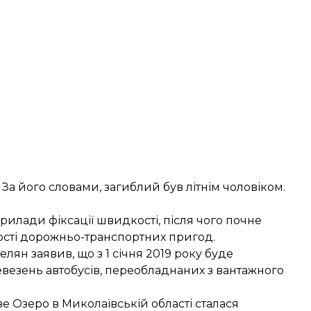
 За його словами, загиблий був літнім чоловіком.
рилади фіксації швидкості, після чого почне
сті дорожньо-транспортних пригод.
ян заявив, що з 1 січня 2019 року буде
евезень
автобусів, переобладнаних з вантажного
ве Озеро в Миколаївській області сталася