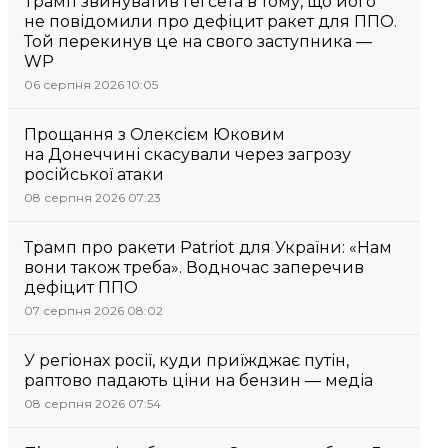
Трамп звинуватив Гегсета в тому, що його
не повідомили про дефіцит ракет для ППО.
Той перекинув це на свого заступника —
WP
06 серпня 2026 10:05
Прощання з Олексієм Юковим
на Донеччині скасували через загрозу
російської атаки
08 серпня 2026 07:23
Трамп про ракети Patriot для України: «Нам
вони також треба». Водночас заперечив
дефіцит ППО
07 серпня 2026 08:02
У регіонах росії, куди приїжджає путін,
раптово падають ціни на бензин — медіа
08 серпня 2026 07:54