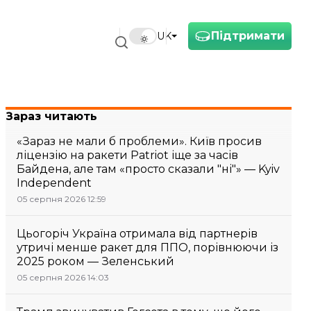
Підтримати
UK
Зараз читають
«Зараз не мали б проблеми». Київ просив
ліцензію на ракети Patriot іще за часів
Байдена, але там «просто сказали "ні"» — Kyiv
Independent
05 серпня 2026 12:59
Цьогоріч Україна отримала від партнерів
утричі менше ракет для ППО, порівнюючи із
2025 роком — Зеленський
05 серпня 2026 14:03