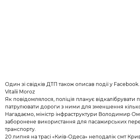
Один зі свідків ДТП також описав події у Facebook.
Vitalii Moroz
Як повідомлялося, поліція планує відкалібрувати п
патрулювати дороги
з ними для зменшення кілько
Нагадаємо, міністр інфраструктури Володимир Омел
заборонене використання для пасажирських пер
транспорту
.
20 липня на трасі «Київ-Одеса» неподалік смт Кри