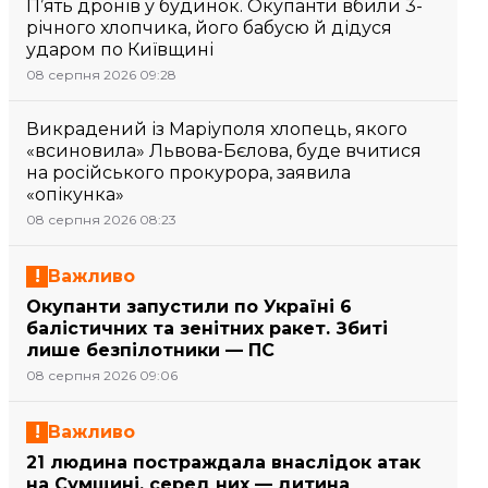
П’ять дронів у будинок. Окупанти вбили 3-
річного хлопчика, його бабусю й дідуся
ударом по Київщині
08 серпня 2026 09:28
Викрадений із Маріуполя хлопець, якого
«всиновила» Львова-Бєлова, буде вчитися
на російського прокурора, заявила
«опікунка»
08 серпня 2026 08:23
Важливо
Окупанти запустили по Україні 6
балістичних та зенітних ракет. Збиті
лише безпілотники — ПС
08 серпня 2026 09:06
Важливо
21 людина постраждала внаслідок атак
на Сумщині, серед них — дитина