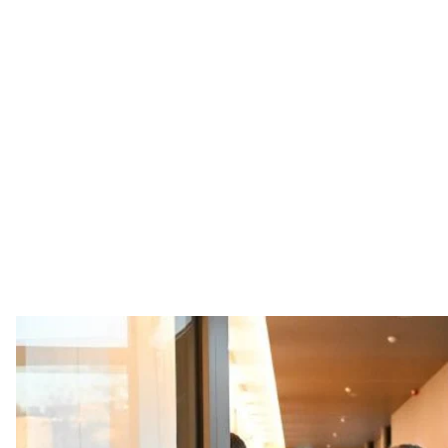
Очільник МЗС України Дмитро Кулеба та його естон
МЗС Ук
Естонія оголосила, що має намір підписати угоду п
анонсувала новий оборонний пакет для українсько
Про це
повідомив
естонський міністр закордонних