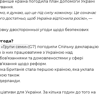
 раніше країна
погодила план допомоги
Україні
ування.
мо, я думаю, що це під силу кожному. Це означає
ього достатньо, щоб Україна відтіснила росію»,
—
овку двосторонньої угоди
щодо безпекових
угода?
и
«Групи семи»
(G7)
погодили Спільну декларацію
ен із них працюватиме з Україною над
ов’язаннями та домовленостями у сфері
бов’язання щодо реформ.
лика Британія
стала
першою країною, яка уклала
їною також
ідерланди
.
іативи для України. За кілька годин до того на