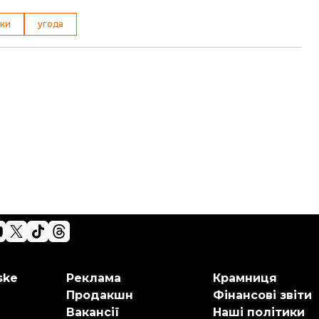
еки
угода
ske
Реклама
Крамниця
Продакшн
Фінансові звіти
Вакансії
Наші політики