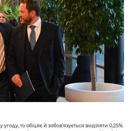
та Франції.
Естонією та Україною про довгострокові
ета військової допомоги для України вже
е вклала 1,4%
ВВП
у військову підтримку України і
угоду, то обіцяє й зобов’язується виділяти 0,25%