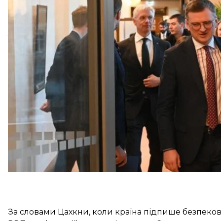
після зустрічі очільників МЗС
країн Балтії
, України 
«Ми збираємось підписати двосторонню угоду між 
зобов’язання»
, — наголосив він.
Також міністр анонсував виділення чергового пак
наступного тижня. Він зауважив, що його країна вж
продовжить надавати допомогу.
За словами Цахкни, коли країна підпише безпекову 