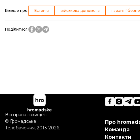
Більше про
:
Естонія
військова допомога
гарантії безп
Поділитися
:
Всі права захищені:
©
Громадське
Про hromad
Телебачення
,
2013-2026.
Команда
Контакти