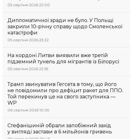
05 серпня 2026 22:00
Дипломатичної зради не було. У Польщі
закрили 10-річну справу щодо Смоленської
катастрофи
05 серпня 2026 23:22
На кордоні Литви виявили вже третій
підземний тунель для мігрантів із Білорусі
05 серпня 2026 22:55
Трамп звинуватив Гегсета в тому, що його
не повідомили про дефіцит ракет для ППО.
Той перекинув це на свого заступника —
WP
06 серпня 2026 10:05
Стефанішиній обрали запобіжний захід
у вигляді застави в 6 мільйонів гривень
06 серпня 2026 09:43