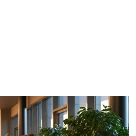
ський колега Маргус Цахкна, 8 березня 2024 року
раїни
ро гарантії безпеки з Україною. Також країна
го війська.
 справ Маргус Цахкна під час пресконференції