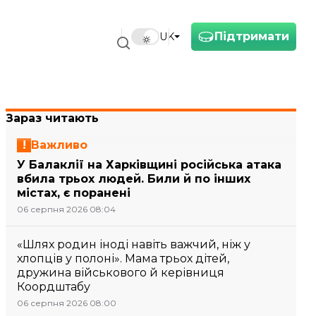
Підтримати
UK
Зараз читають
Важливо
У Балаклії на Харківщині російська атака
вбила трьох людей. Били й по інших
містах, є поранені
06 серпня 2026 08:04
«Шлях родин іноді навіть важчий, ніж у
хлопців у полоні». Мама трьох дітей,
дружина військового й керівниця
Коордштабу
06 серпня 2026 08:00