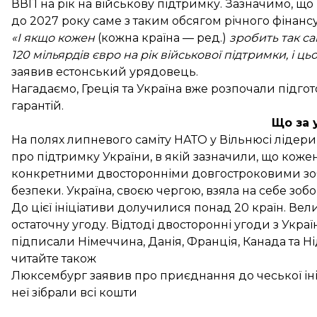
ВВП на рік на військову підтримку. Зазначимо, що
до 2027 року саме з таким обсягом річного фінанс
«І якщо кожен
(кожна країна — ред.)
зробить так са
120 мільярдів євро на рік військової підтримки, і ц
заявив естонський урядовець.
Нагадаємо, Греція та Україна вже
розпочали підгот
гарантій.
Що за 
На полях липневого саміту НАТО у Вільнюсі лідер
про підтримку України
, в якій зазначили, що кож
конкретними двосторонніми довгостроковими зоб
безпеки. Україна, своєю чергою, взяла на себе зо
До цієї ініціативи долучилися понад 20 країн. Ве
остаточну угоду. Відтоді двосторонні угоди з Укра
підписали
Німеччина
,
Данія
,
Франція
,
Канада
та
Н
читайте також
Люксембург заявив про приєднання до чеської ініц
неї зібрали всі кошти