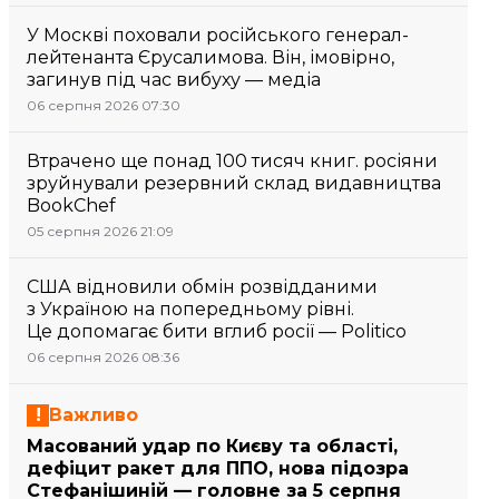
У Москві поховали російського генерал-
лейтенанта Єрусалимова. Він, імовірно,
загинув під час вибуху — медіа
06 серпня 2026 07:30
Втрачено ще понад 100 тисяч книг. росіяни
зруйнували резервний склад видавництва
BookChef
05 серпня 2026 21:09
США відновили обмін розвідданими
з Україною на попередньому рівні.
Це допомагає бити вглиб росії — Politico
06 серпня 2026 08:36
Важливо
Масований удар по Києву та області,
дефіцит ракет для ППО, нова підозра
Стефанішиній — головне за 5 серпня