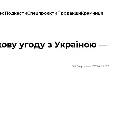
ео
Подкасти
Спецпроєкти
Продакшн
Крамниця
кову угоду з Україною —
08 березня 2024 22:27