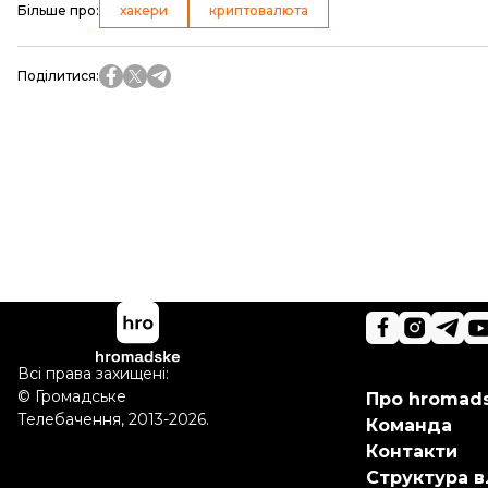
Більше про
:
хакери
криптовалюта
Поділитися
:
Всі права захищені:
©
Громадське
Про hromad
Телебачення
,
2013-2026.
Команда
Контакти
Структура в