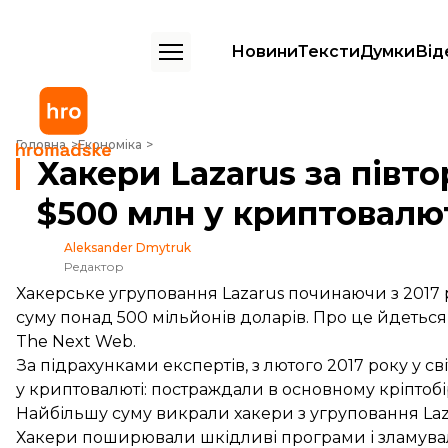
Новини
Тексти
Думки
Від
Хакери Lazarus за півтора року викрали понад $500 млн у криптова
Головна
Економіка
Хакери Lazarus за півт
$500 млн у криптовалю
Aleksander Dmytruk
Редактор
Хакерське угруповання Lazarus починаючи з 2017
суму понад 500 мільйонів доларів. Про це йдеться
The Next Web.
За підрахунками експертів, з лютого 2017 року у с
у криптовалюті: постраждали в основному кріптобір
Найбільшу суму викрали хакери з угруповання Laza
Хакери поширювали шкідливі програми і зламувал