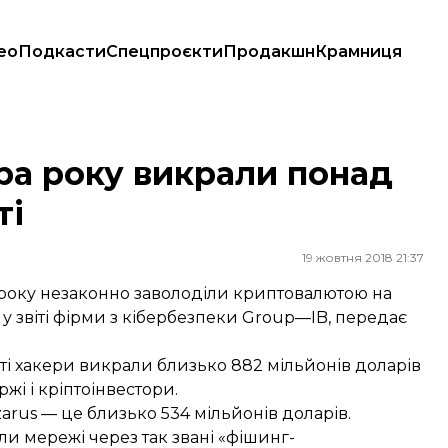
ео
Подкасти
Спецпроєкти
Продакшн
Крамниця
люті
ора року викрали понад
ті
19 жовтня 2018 21:37
 року незаконно заволоділи криптовалютою на
 у звіті фірми з кібербезпеки Group—IB, передає
віті хакери викрали близько 882 мільйонів доларів
жі і кріптоінвестори.
rus — це близько 534 мільйонів доларів.
и мережі через так звані «фішинг-