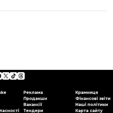
ske
Реклама
Крамниця
Продакшн
Фінансові звіти
Вакансії
Наші політики
ласності
Тендери
Карта сайту