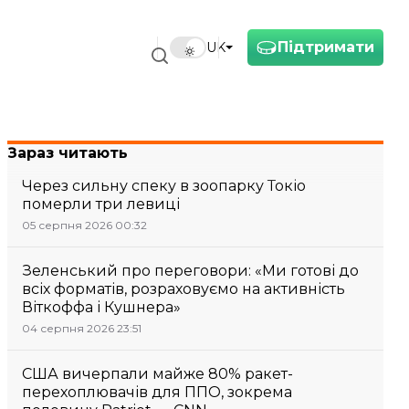
Підтримати
UK
Зараз читають
Через сильну спеку в зоопарку Токіо
померли три левиці
05 серпня 2026 00:32
Зеленський про переговори: «Ми готові до
всіх форматів, розраховуємо на активність
Віткоффа і Кушнера»
04 серпня 2026 23:51
США вичерпали майже 80% ракет-
перехоплювачів для ППО, зокрема