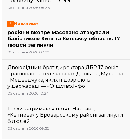
половину Patriot — CNN
05 серпня 2026 08:36
Важливо
росіяни вкотре масовано атакували
балістикою Київ та Київську область. 17
людей загинули
05 серпня 2026 07:29
Двоюрідний брат директора ДБР 17 років
працював на телеканалах Деркача, Мураєва
і Медведчука, яких підозрюють
у держзраді — «Слідство.Інфо»
05 серпня 2026 10:24
Трохи затримався потяг. На станції
«Квітнева» у Броварському районі загинули
8 людей
05 серпня 2026 09:52