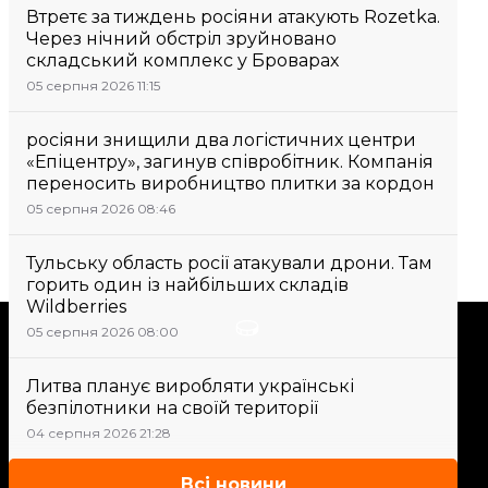
Втретє за тиждень росіяни атакують Rozetka.
Через нічний обстріл зруйновано
складський комплекс у Броварах
05 серпня 2026 11:15
росіяни знищили два логістичних центри
«Епіцентру», загинув співробітник. Компанія
переносить виробництво плитки за кордон
05 серпня 2026 08:46
Тульську область росії атакували дрони. Там
горить один із найбільших складів
Wildberries
Підтримати
05 серпня 2026 08:00
Литва планує виробляти українські
Підтримай hromadske.
безпілотники на своїй території
Ми працюємо для тебе та
04 серпня 2026 21:28
завдяки тобі. Будь нашим
другом
Всі новини