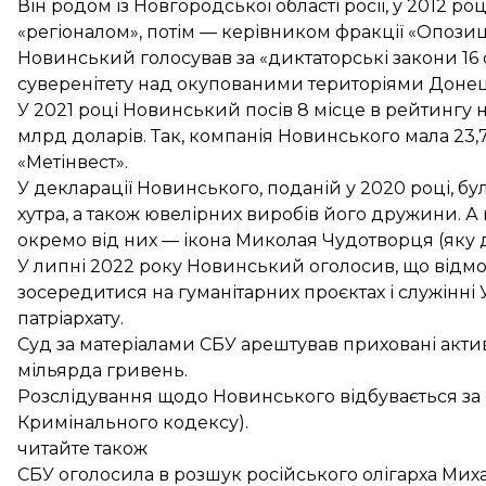
Він родом із Новгородської області росії, у 2012 р
«регіоналом», потім — керівником фракції «Опози
Новинський голосував за «диктаторські закони 16 
суверенітету над окупованими територіями Донець
У 2021 році Новинський посів 8 місце в рейтингу на
млрд доларів. Так, компанія Новинського мала 23,
«Метінвест».
У
декларації
Новинського, поданій у 2020 році, бул
хутра, а також ювелірних виробів його дружини. А щ
окремо від них — ікона Миколая Чудотворця (яку д
У липні 2022 року Новинський
оголосив
, що відм
зосередитися на гуманітарних проєктах і служінні
патріархату.
Суд за матеріалами СБУ
арештував приховані акти
мільярда гривень.
Розслідування щодо Новинського відбувається за ст
Кримінального кодексу).
читайте також
СБУ оголосила в розшук російського олігарха Ми