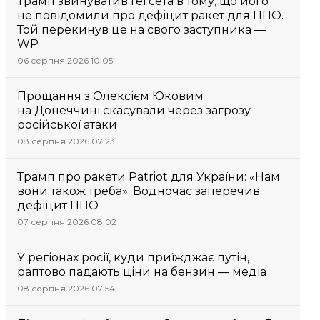
Трамп звинуватив Гегсета в тому, що його
не повідомили про дефіцит ракет для ППО.
Той перекинув це на свого заступника —
WP
06 серпня 2026 10:05
Прощання з Олексієм Юковим
на Донеччині скасували через загрозу
російської атаки
08 серпня 2026 07:23
Трамп про ракети Patriot для України: «Нам
вони також треба». Водночас заперечив
дефіцит ППО
07 серпня 2026 08:02
У регіонах росії, куди приїжджає путін,
раптово падають ціни на бензин — медіа
08 серпня 2026 07:54