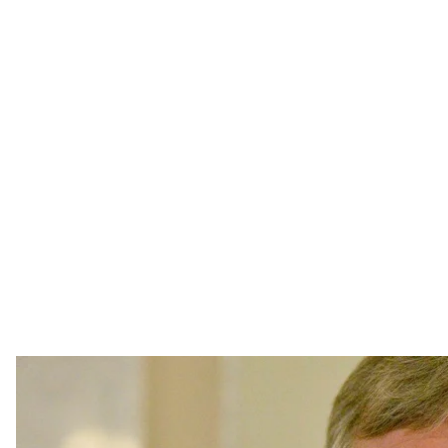
Народний депутат Вадим Новинський у кулуарах
Максим Полі
«Харківобленерго» стверджує, що підсанкційний 
контроль над компанією та наростити свій вплив в