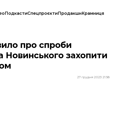
ео
Подкасти
Спецпроєкти
Продакшн
Крамниця
овинського захопити владу над підприємством
вило про спроби
ха Новинського захопити
вом
27 грудня 2023 21:58