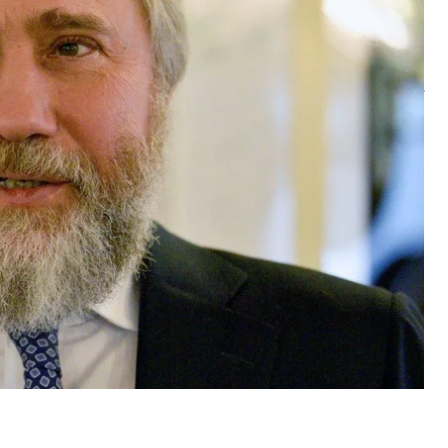
«Харківобленерго» через підконтрольну компанію
й енергокомпанії.
про визнання недійсним договору купівлі-продажу
ні на олігарха президентом України. Тобто якщо є
и й рішення голови держави»
, — йдеться у