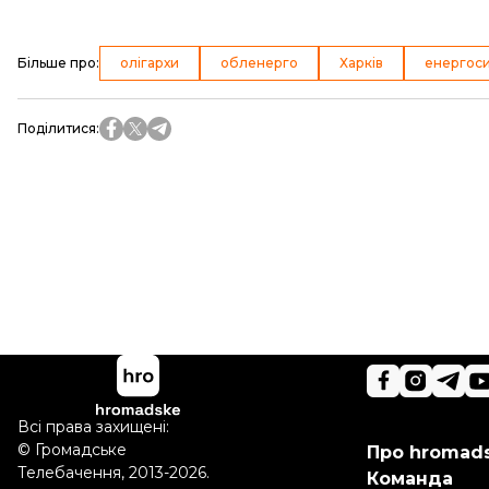
Більше про
:
олігархи
обленерго
Харків
енергос
Поділитися
:
Всі права захищені:
©
Громадське
Про hromad
Телебачення
,
2013-2026.
Команда