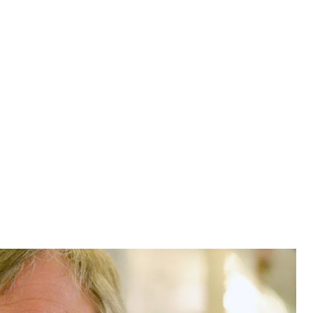
 Верховної Ради, Київ, 2 листопада 2021 року
щук / УНІАН
олігарх Вадим Новинський намагається захопити
 енергетиці.