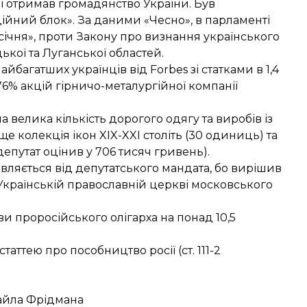
оці отримав громадянство України. Був
ційний блок». За
даними
«Чесно», в парламенті
січня», проти Закону про визнання українського
кої та Луганської областей.
йбагатших українців від Forbes зі статками в 1,4
76% акцій гірничо-металургійної компанії
а велика кількість дорогого одягу та виробів із
е колекція ікон XIX-XXI століть (30 одиниць) та
епутат оцінив у 706 тисяч гривень).
овляється від депутатського мандата, бо вирішив
 Українській православній церкві московського
ви
проросійського олігарха на понад 10,5
аттею про пособництво росії (ст. 111-2
хайла Фрідмана