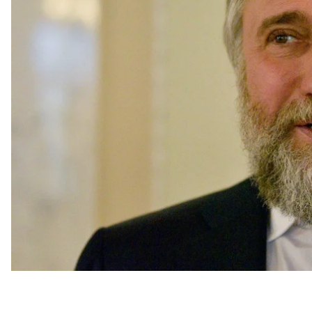
Про це
йдеться
у заяві підприємства.
Зазначається, що Новинський досі є акціонером 
«Смарт Холдинг» — йому належить майже 25% акці
«Вказане становище не змінили ані рішення суду 
акцій Новинським, ані персональні санкції, накладе
ресурси та медійний вплив, можна ігнорувати суд
повідомленні.