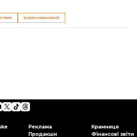
истема
вадим новинський
ske
Реклама
Крамниця
Продакшн
Фінансові звіти