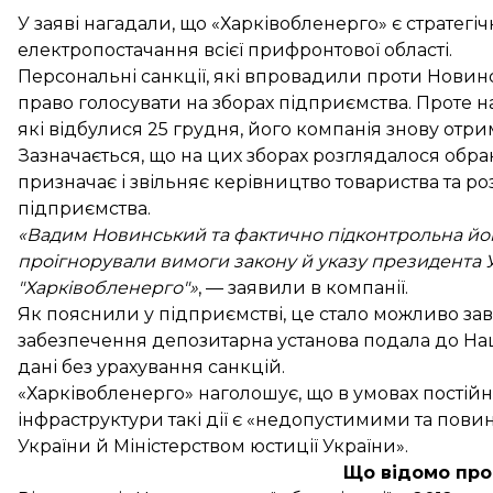
У заяві нагадали, що «Харківобленерго» є стратег
електропостачання всієї прифронтової області.
Персональні санкції, які
впровадили проти Новин
право голосувати на зборах підприємства. Проте н
які відбулися 25 грудня, його компанія знову отр
Зазначається, що на цих зборах розглядалося обра
призначає і звільняє керівництво товариства та ро
підприємства.
«Вадим Новинський та фактично підконтрольна йо
проігнорували вимоги закону й указу президента У
"Харківобленерго"»
, — заявили в компанії.
Як пояснили у підприємстві, це стало можливо зав
забезпечення депозитарна установа подала до На
дані без урахування санкцій.
«Харківобленерго» наголошує, що в умовах постійни
інфраструктури такі дії є «недопустимими та пов
України й Міністерством юстиції України».
Що відомо про