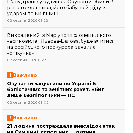
П’ять дронів у будинок. Окупанти вбили 3-
річного хлопчика, його бабусю й дідуся
ударом по Київщині
08 серпня 2026 09:28
Викрадений із Маріуполя хлопець, якого
«всиновила» Львова-Бєлова, буде вчитися
на російського прокурора, заявила
«опікунка»
08 серпня 2026 08:23
Важливо
Окупанти запустили по Україні 6
балістичних та зенітних ракет. Збиті
лише безпілотники — ПС
08 серпня 2026 09:06
Важливо
21 людина постраждала внаслідок атак
на Сумщині, серед них — дитина