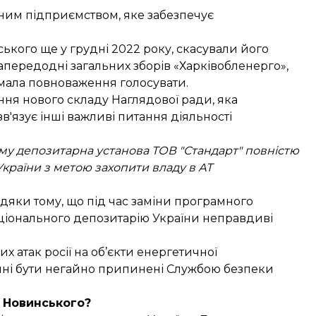
ічним підприємством, яке забезпечує
ського
ще у грудні 2022 року, скасували його
апередодні загальних зборів «Харківобленерго»,
имала повноваження голосувати.
ння нового складу Наглядової ради, яка
зв'язує інші важливі питання діяльності
му депозитарна установа ТОВ "Стандарт" повністю
країни з метою захопити владу в АТ
дяки тому, що під час заміни програмного
ціонального депозитарію України неправдиві
х атак росії на об’єкти енергетичної
инні бути негайно припинені Службою безпеки
 Новинського?