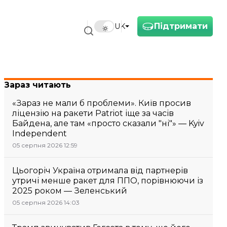
Підтримати
UK
Зараз читають
«Зараз не мали б проблеми». Київ просив
ліцензію на ракети Patriot іще за часів
Байдена, але там «просто сказали "ні"» — Kyiv
Independent
05 серпня 2026 12:59
Цьогоріч Україна отримала від партнерів
утричі менше ракет для ППО, порівнюючи із
2025 роком — Зеленський
05 серпня 2026 14:03