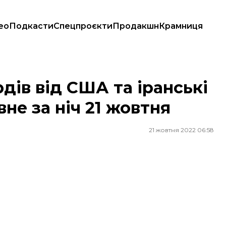
ео
Подкасти
Спецпроєкти
Продакшн
Крамниця
овне за ніч 21 жовтня
рдів від США та іранські
вне за ніч 21 жовтня
21 жовтня 2022 06:58