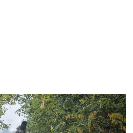
Ілюстративне фото
Бр «Холодний Яр»
 доларів для України, поки республіканці не
 іранських військових у Криму. Зібрали головні