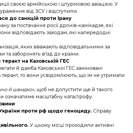
зиції своєю армійською і штурмовою авіацією. У
ураження від ЗСУ і відступили.
ся до санкцій проти Ірану
рану
за постачання росії дронів-камікадзе, які
они відповідають заходам, які напередодні
ганізація, яких вважають відповідальними за
и та заборонять в'їзд до країни.
теракт на Каховській ГЕС
грегати й дамба Каховської ГЕС заміновані
теракт, то вони усвідомлюють, що їм не утримати
жно й швидко»
, щоб не допустити ще й такого
би означатиме масштабну катастрофу.
новини
 України проти рф щодо геноциду.
Справу
цивільного.
У цьому місці проходили активні