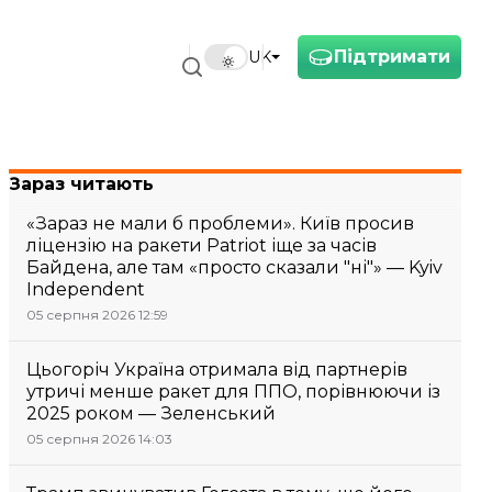
Підтримати
UK
Зараз читають
«Зараз не мали б проблеми». Київ просив
ліцензію на ракети Patriot іще за часів
Байдена, але там «просто сказали "ні"» — Kyiv
Independent
05 серпня 2026 12:59
Цьогоріч Україна отримала від партнерів
утричі менше ракет для ППО, порівнюючи із
2025 роком — Зеленський
05 серпня 2026 14:03