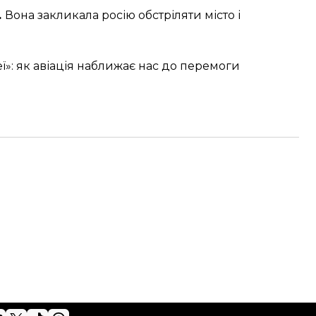
.
Вона закликала росію обстріляти місто і
ї»: як авіація наближає нас до перемоги