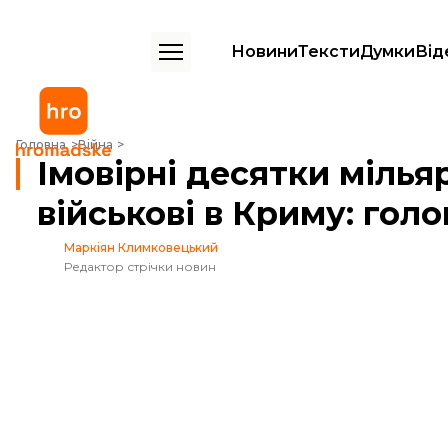
Новини
Тексти
Думки
Від
Імовірні десятки мільярдів від США та іранські військові в Криму: гол
Головна
Війна
Імовірні десятки мілья
військові в Криму: голо
Маркіян Климковецький
Редактор стрічки новин