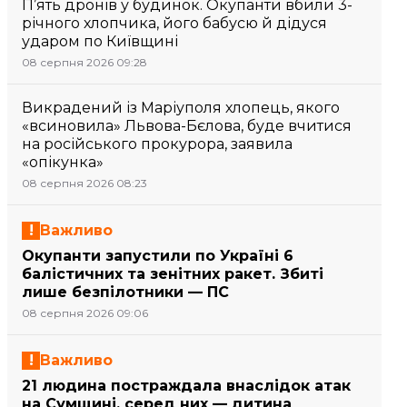
П’ять дронів у будинок. Окупанти вбили 3-
річного хлопчика, його бабусю й дідуся
ударом по Київщині
08 серпня 2026 09:28
Викрадений із Маріуполя хлопець, якого
«всиновила» Львова-Бєлова, буде вчитися
на російського прокурора, заявила
«опікунка»
08 серпня 2026 08:23
Важливо
Окупанти запустили по Україні 6
балістичних та зенітних ракет. Збиті
лише безпілотники — ПС
08 серпня 2026 09:06
Важливо
21 людина постраждала внаслідок атак
на Сумщині, серед них — дитина