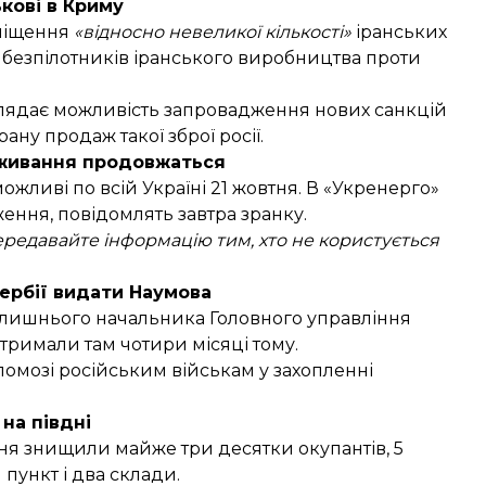
ькові в Криму
міщення
«відносно невеликої кількості»
іранських
у безпілотників іранського виробництва проти
лядає можливість запровадження нових санкцій
ну продаж такої зброї росії.
живання продовжаться
ожливі по всій Україні 21 жовтня
. В «Укренерго»
ження, повідомлять завтра зранку.
редавайте інформацію тим, хто не користується
Сербії видати Наумова
лишнього начальника Головного управління
тримали там чотири місяці тому.
опомозі російським військам у захопленні
 на півдні
тня
знищили
майже три десятки окупантів, 5
пункт і два склади.