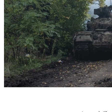
Можливі десятки 
На тлі побоювань, що після виборів новий Конгре
Україні, чинні законодавці від Демократичної та Р
десятки мільярдів доларів військової допомоги Ки
Новий пакет допомоги
може сягати приблизно 50 
джерела. Чинний Конгрес хоче встигнути до вибо
військової та іншої допомоги для України, ніж поп