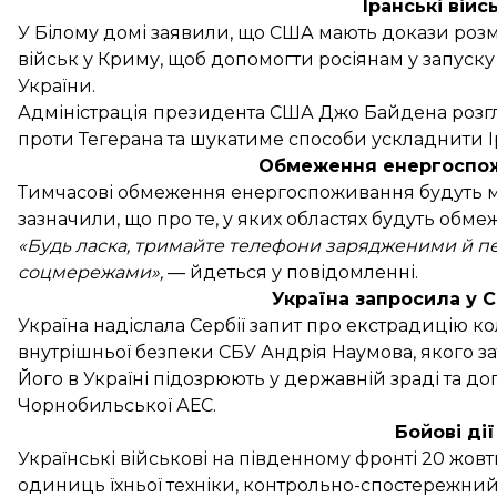
Іранські війс
У Білому домі
заявили
, що США мають докази роз
військ у Криму, щоб допомогти росіянам у запуск
України.
Адміністрація президента США Джо Байдена розг
проти Тегерана та шукатиме способи ускладнити Іра
Обмеження енергоспо
Тимчасові обмеження енергоспоживання
будуть м
зазначили, що про те, у яких областях будуть обме
«Будь ласка, тримайте телефони зарядженими й пе
соцмережами»,
— йдеться у повідомленні.
Україна запросила у 
Україна
надіслала Сербії запит про екстрадицію
ко
внутрішньої безпеки СБУ Андрія Наумова, якого за
Його в Україні підозрюють у державній зраді та д
Чорнобильської АЕС.
Бойові дії
Українські військові на південному фронті 20 жов
одиниць їхньої техніки, контрольно-спостережний 