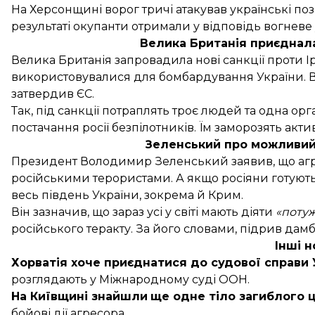
На Херсонщині ворог тричі атакував українські по
результаті окупанти отримали у відповідь вогневе 
Велика Британія приєднала
Велика Британія
запровадила нові санкції проти І
використовувалися для бомбардування України. В
затвердив ЄС.
Так, під санкції потраплять троє людей та одна ор
постачання росії безпілотників. Їм заморозять актив
Зеленський про можливий 
Президент Володимир Зеленський
заявив
, що а
російськими терористами. А якщо росіяни готують 
весь південь України, зокрема й Крим.
Він зазначив, що зараз усі у світі мають діяти
«поту
російського теракту. За його словами, підрив дам
Інші 
Хорватія
хоче приєднатися
до судової справи
розглядають у Міжнародному суді ООН.
На Київщині
знайшли
ще одне тіло загиблого 
бойові дії агресора.