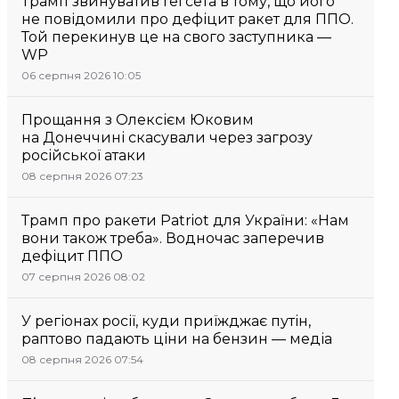
Трамп звинуватив Гегсета в тому, що його
не повідомили про дефіцит ракет для ППО.
Той перекинув це на свого заступника —
WP
06 серпня 2026 10:05
Прощання з Олексієм Юковим
на Донеччині скасували через загрозу
російської атаки
08 серпня 2026 07:23
Трамп про ракети Patriot для України: «Нам
вони також треба». Водночас заперечив
дефіцит ППО
07 серпня 2026 08:02
У регіонах росії, куди приїжджає путін,
раптово падають ціни на бензин — медіа
08 серпня 2026 07:54