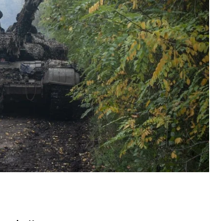
мільярдів від США
с може більш скептично поставитися до допомоги
еспубліканської партій прагнуть закріпити
єву.
мільярдів доларів
, повідомили NBC
рів забезпечити набагато вищий рівень
ередні пакети.