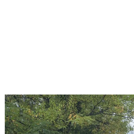
Український танк. 
Facebook / 93 ОМ
Конгрес США хоче затвердити близько 50 мільярдів
здобули владу, а Білий дім підтвердив розміщення
новини за ніч проти 21 жовтня.