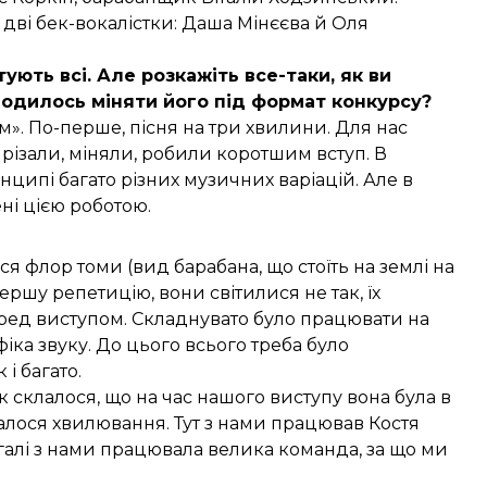
я дві бек-вокалістки: Даша Мінєєва й Оля
ують всі. Але розкажіть все-таки, як ви
водилось міняти його під формат конкурсу?
м». По-перше, пісня на три хвилини. Для нас
, різали, міняли, робили коротшим вступ. В
ринципі багато різних музичних варіацій. Але в
ні цією роботою.
ися флор томи (
вид барабана
, що стоїть на землі на
ершу репетицію, вони світилися не так, їх
еред виступом. Складнувато було працювати на
іка звуку. До цього всього треба було
 і багато.
 склалося, що на час нашого виступу вона була в
алося хвилювання. Тут з нами працював Костя
агалі з нами працювала велика команда, за що ми