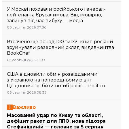
У Москві поховали російського генерал-
лейтенанта Єрусалимова. Він, імовірно,
загинув під час вибуху — медіа
06 серпня 2026 07:30
Втрачено ще понад 100 тисяч книг. росіяни
зруйнували резервний склад видавництва
BookChef
05 серпня 2026 21:09
США відновили обмін розвідданими
з Україною на попередньому рівні.
Це допомагає бити вглиб росії — Politico
06 серпня 2026 08:36
Важливо
Масований удар по Києву та області,
дефіцит ракет для ППО, нова підозра
Стефанішиній — головне за 5 серпня