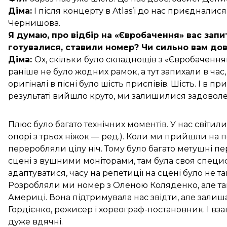
Діма:
І після концерту в Atlas’і до нас приєдналис
Чернишова.
Я думаю, про відбір на «Євробачення» вас запит
готувалися, ставили номер? Чи сильно вам до
Діма:
Ох, скільки було складнощів з «Євробачення
раніше не було жодних рамок, а тут запихали в час
оригіналі в пісні було шість приспівів. Шість. І в п
результаті вийшло круто, ми залишилися задоволе
Плюс було багато технічних моментів. У нас світил
опорі з трьох ніжок — ред.). Коли ми прийшли на п
переробляли цілу ніч. Тому було багато метушні п
сцені з вушними моніторами, там була своя специф
адаптуватися, часу на репетиції на сцені було не так
Розробляли ми номер з Оленою Коляденко, але так
Америці. Вона підтримувала нас звідти, але залиш
Гордієнко, режисер і хореограф-постановник. І вз
дуже вдячні.