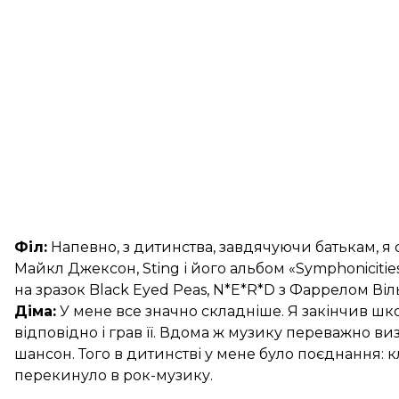
Філ:
Напевно, з дитинства, завдячуючи батькам, я с
Майкл Джексон, Sting і його альбом «Symphoniciti
на зразок Black Eyed Peas, N*E*R*D з Фаррелом Ві
Діма:
У мене все значно складніше. Я закінчив шко
відповідно і грав її. Вдома ж музику переважно виз
шансон. Того в дитинстві у мене було поєднання: кл
перекинуло в рок-музику.