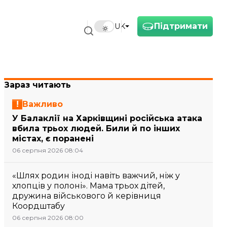
Підтримати
UK
Зараз читають
Важливо
У Балаклії на Харківщині російська атака
вбила трьох людей. Били й по інших
містах, є поранені
06 серпня 2026 08:04
«Шлях родин іноді навіть важчий, ніж у
хлопців у полоні». Мама трьох дітей,
дружина військового й керівниця
Коордштабу
06 серпня 2026 08:00