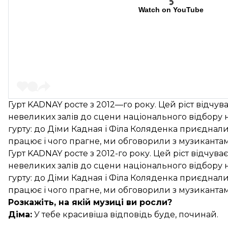
Watch on YouTube
Гурт KADNAY росте з 2012—го року. Цей ріст відчув
невеликих залів до сцени національного відбору н
гурту: до Діми Кадная і Філа Коляденка приєднали
працює і чого прагне, ми обговорили з музикантами
Гурт KADNAY росте з 2012-го року. Цей ріст відчув
невеликих залів до сцени національного відбору н
гурту: до Діми Кадная і Філа Коляденка приєднали
працює і чого прагне, ми обговорили з музикантами
Розкажіть, на якій музиці ви росли?
Діма:
У тебе красивіша відповідь буде, починай.