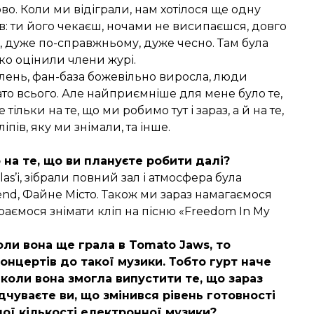
во. Коли ми відіграли, нам хотілося ще одну
в: ти його чекаєш, ночами не висипаєшся, довго
, дуже по-справжньому, дуже чесно. Там була
ко оцінили члени журі.
млень, фан-база божевільно виросла, люди
ато всього. Але найприємніше для мене було те,
льки на те, що ми робимо тут і зараз, а й на те,
ліпів, яку ми знімали, та інше.
 на те, що ви плануєте робити далі?
s’і, зібрали повний зал і атмосфера була
end, Файне Місто. Також ми зараз намагаємося
ираємося знімати кліп на пісню «Freedom In My
оли вона ще грала в Tomato Jaws, то
концертів до такої музики. Тобто гурт наче
, коли вона змогла випустити те, що зараз
дчуваєте ви, що змінився рівень готовності
шої кількості електронної музики?