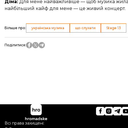
Діма:
Для мене найважливіше — щоб музика жила.
найбільший кайф для мене — це живий концерт.
Більше про
:
українська музика
що слухати
Stage 13
Поділитися
:
Всі права захищені: