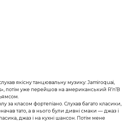
лухав якісну танцювальну музику: Jamiroquai,
es», потім уже перейшов на американський R’n’B
льямсом.
лу за класом фортепіано. Слухав багато класики,
начав тато, а в нього були дивні смаки — джаз і
асика, джаз і на кухні шансон. Потім мене