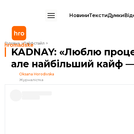
Новини
Тексти
Думки
Від
KADNAY: «Люблю процес створення музики, але найбільший кайф 
Головна
Лайфстайл
KADNAY: «Люблю проце
але найбільший кайф 
Oksana Horodivska
Журналістка