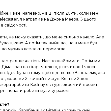
не. І вже, напевно, у віці після 20-ти, коли мені
lecaster, я натрапив на Джона Меєра. З цього
в свідомості.
ати, не можу сказати, що мене сильно качало. Але
уло цікаво. А потім так вийшло, що в мене був
, що музика все-таки перемогла.
ув там радше як гість. Нас познайомили. Потім ми
іма грав на гітарі, я теж тоді починав. І якось
п. Ідея була в тому, щоб під пісню «Взлетаем», яка
церт, жорсткий живий виступ. Кліп вийшов
жера зробити Kadnay як гурт, окремий проект,
рт і почали робити музику разом.
єте?
ис Коркін, барабанщик Віталій Ходзинський.