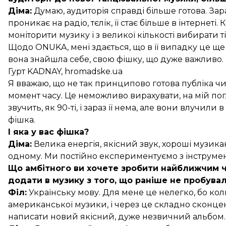
Діма:
Думаю, аудиторія справді більше готова. За
проникає на радіо, тєлік, її стає більше в інтернеті
моніторити музику і з великої кількості вибирати т
Щодо ONUKA, мені здається, що в її випадку це ще
вона знайшла себе, свою фішку, що дуже важливо.
Гурт KADNAY, hromadske.ua
Я вважаю, що не так принципово готова публіка чи
момент часу. Це неможливо вирахувати, на мій пог
звучить, як 90-ті, і зараз її нема, але вони влучил
фішка.
І яка у вас фішка?
Діма:
Велика енергія, якісний звук, хороші музика
одному. Ми постійно експериментуємо з інструмен
Що амбітного ви хочете зробити найближчим час
додати в музику з того, що раніше не пробува
Філ:
Українську мову. Для мене це нелегко, бо коли
американської музики, і через це складно сконцен
написати новий якісний, дуже незвичний альбом.