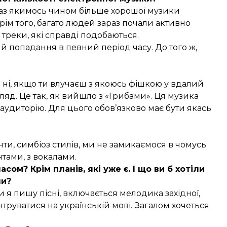
раз якимось чином більше хорошої музики
. Крім того, багато людей зараз почали активно
і треки, які справді подобаються.
 й попадання в певний період часу. До того ж,
 ні, якщо ти влучаєш з якоюсь фішкою у вдалий
ляд. Це так, як вийшло з «Грибами». Ця музика
и в аудиторію. Для цього обов’язково має бути якась
нти, симбіоз стилів, ми не замикаємося в чомусь
тами, з вокалами.
ом? Крім планів, які уже є. І що ви б хотіли
ли?
 я пишу пісні, включається мелодика західної,
труватися на українській мові. Загалом хочеться