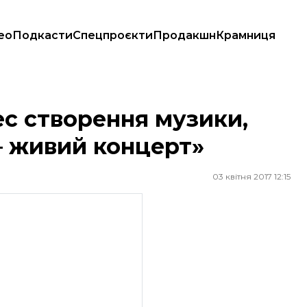
ео
Подкасти
Спецпроєкти
Продакшн
Крамниця
— живий концерт»
с створення музики,
— живий концерт»
03 квітня 2017 12:15