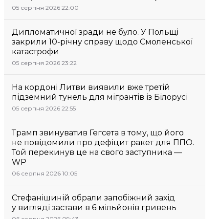
05 серпня 2026 22:00
Дипломатичної зради не було. У Польщі
закрили 10-річну справу щодо Смоленської
катастрофи
05 серпня 2026 23:22
На кордоні Литви виявили вже третій
підземний тунель для мігрантів із Білорусі
05 серпня 2026 22:55
Трамп звинуватив Гегсета в тому, що його
не повідомили про дефіцит ракет для ППО.
Той перекинув це на свого заступника —
WP
06 серпня 2026 10:05
Стефанішиній обрали запобіжний захід
у вигляді застави в 6 мільйонів гривень
06 серпня 2026 09:43