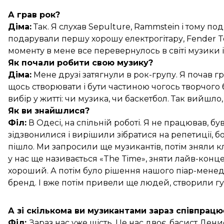
А грав рок?
Діма:
Так. Я слухав Sepulture, Rammstein і тому подіб
подарували першу хорошу електрогітару, Fender Te
моменту в мене все перевернулось в світі музики і 
Як почали робити свою музику?
Діма:
Мене друзі затягнули в рок-групу. Я почав гр
щось створювати і бути частиною чогось творчого б
вибір у житті: чи музика, чи баскетбол. Так вийшло
Як ви знайшлися?
Філ:
В Одесі, на спільній роботі. Я не працював, б
зідзвонилися і вирішили зібратися на репетиції, бо Д
пішло. Ми запросили ще музикантів, потім зняли клі
у нас ще називається «The Time», зняти лайв-кон
хороший. А потім було рішення нашого піар-менед
бренд. І вже потім привели ще людей, створили гу
А зі скількома ви музикантами зараз співпрацю
Філ:
Зараз нас уже шість. Це нас двоє, басист Ден