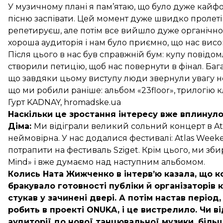
У музичному плані я пам’ятаю, що було дуже кайфо
пісню заспівати. Цей момент дуже швидко пролеті
репетируєш, але потім все вийшло дуже органічно
хороша аудиторія і нам було приємно, що нас висо
Після цього в нас був справжній бум: купу повідо
створили петицію, щоб нас повернути в фінал. Баг
що завдяки цьому виступу люди звернули увагу не ті
що ми робили раніше: альбом «
23floor
», трилогію к
Гурт KADNAY, hromadske.ua
Наскільки це зростання інтересу вже вплинуло
Діма:
Ми відіграли великий сольний концерт в Atla
неймовірна. У нас додалися фестивалі: Atlas Week
потрапити на
фестиваль Sziget
. Крім цього, ми зб
Mind» і вже думаємо над наступним альбомом.
Колись Ната Жижченко в інтерв’ю казала, що к
бракувало готовності публіки й організаторів 
стукав у зачинені двері. А потім настав період
робить в проекті ONUKA, і це вистрелило. Чи ві
аудиторії до нової танцювальної музики, біль