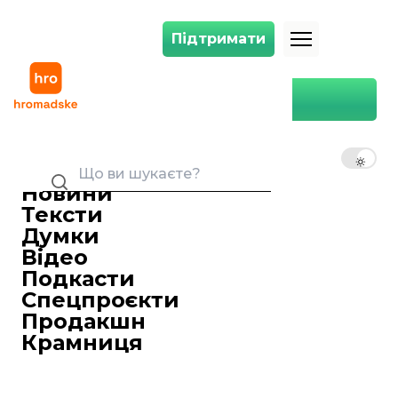
Підтримати
Підтримати
Кінотеатр «Жовтень» популяризуватиме українське кіно
Головна
Україна
Кінотеатр «Жовтень»
популяризуватиме
UK
EN
RU
українське кіно
07 лютого 2018 20:30
Новини
У структурі кінотеатру «Жовтень»
Тексти
запрацював підрозділ для
Думки
розповсюдження і
Відео
популяризаціїукраїнського кіно
Подкасти
«Жовтень»—прокат».
Спецпроєкти
У структурі кінотеатру «Жовтень»
Продакшн
запрацював підрозділ для
Крамниця
розповсюдження і
популяризації українського кіно
«Жовтень»-прокат».