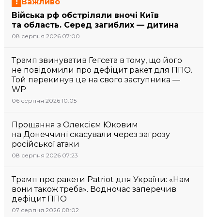
Важливо
Війська рф обстріляли вночі Київ
та область. Серед загиблих — дитина
08 серпня 2026 07:00
Трамп звинуватив Гегсета в тому, що його
не повідомили про дефіцит ракет для ППО.
Той перекинув це на свого заступника —
WP
06 серпня 2026 10:05
Прощання з Олексієм Юковим
на Донеччині скасували через загрозу
російської атаки
08 серпня 2026 07:23
Трамп про ракети Patriot для України: «Нам
вони також треба». Водночас заперечив
дефіцит ППО
07 серпня 2026 08:02