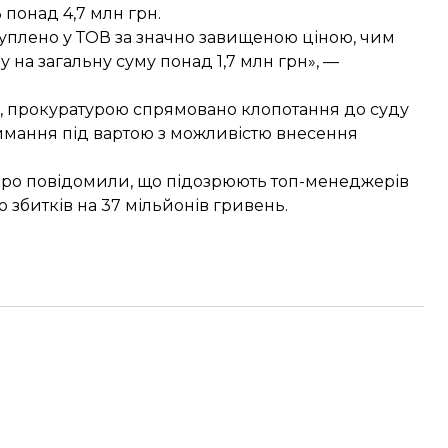
 понад 4,7 млн грн.
куплено у ТОВ за значно завищеною ціною, чим
а загальну суму понад 1,7 млн грн», —
 прокуратурою спрямовано клопотання до суду
римання під вартою з можливістю внесення
юро повідомили, що підозрюють
топ-менеджерів
 збитків на 37 мільйонів гривень.