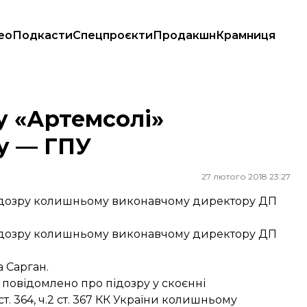
ео
Подкасти
Спецпроєкти
Продакшн
Крамниця
 «Артемсолі»
у — ГПУ
27 лютого 2018 23:27
підозру колишньому виконавчому директору ДП
підозру колишньому виконавчому директору ДП
 Сарган.
 повідомлено про підозру у скоєнні
. 364, ч.2 ст. 367 КК України колишньому