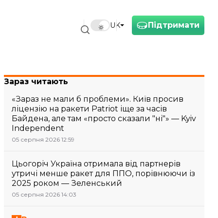
Підтримати
UK
Зараз читають
«Зараз не мали б проблеми». Київ просив
ліцензію на ракети Patriot іще за часів
Байдена, але там «просто сказали "ні"» — Kyiv
Independent
05 серпня 2026 12:59
Цьогоріч Україна отримала від партнерів
утричі менше ракет для ППО, порівнюючи із
2025 роком — Зеленський
05 серпня 2026 14:03