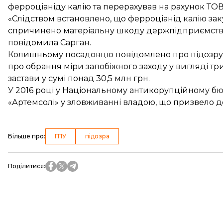
ферроціаніду калію та перерахував на рахунок ТОВ
«Слідством встановлено, що ферроціанід калію за
спричинено матеріальну шкоду держпідприємству н
повідомила Сарган.
Колишньому посадовцю повідомлено про підозру,
про обрання міри запобіжного заходу у вигляді т
застави у сумі понад 30,5 млн грн.
У 2016 році у Національному антикорупційному б
«Артемсолі» у зловживанні
владою, що призвело до
Більше про
:
ГПУ
підозра
Поділитися
: