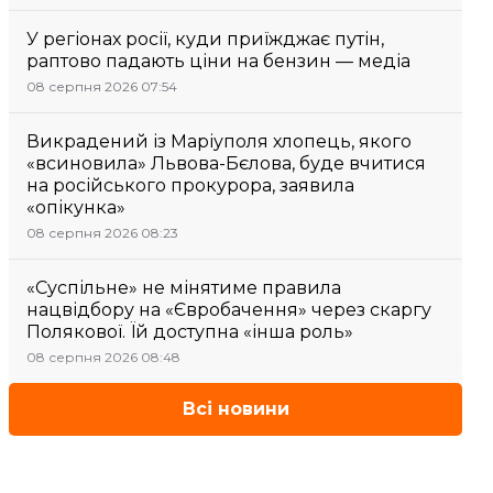
У регіонах росії, куди приїжджає путін,
раптово падають ціни на бензин — медіа
08 серпня 2026 07:54
Викрадений із Маріуполя хлопець, якого
«всиновила» Львова-Бєлова, буде вчитися
на російського прокурора, заявила
«опікунка»
08 серпня 2026 08:23
«Суспільне» не мінятиме правила
нацвідбору на «Євробачення» через скаргу
Полякової. Їй доступна «інша роль»
08 серпня 2026 08:48
Всі новини