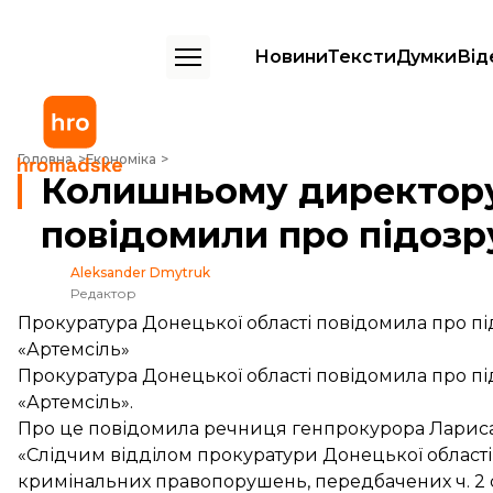
Новини
Тексти
Думки
Від
Колишньому директору «Артемсолі» повідомили про підозру — ГПУ
Головна
Економіка
Колишньому директору
повідомили про підозр
Aleksander Dmytruk
Редактор
Прокуратура Донецької області повідомила про 
«Артемсіль»
Прокуратура Донецької області повідомила про 
«Артемсіль».
Про це
повідомила
речниця генпрокурора Лариса
«Слідчим відділом прокуратури Донецької області
кримінальних правопорушень, передбачених ч. 2 ст