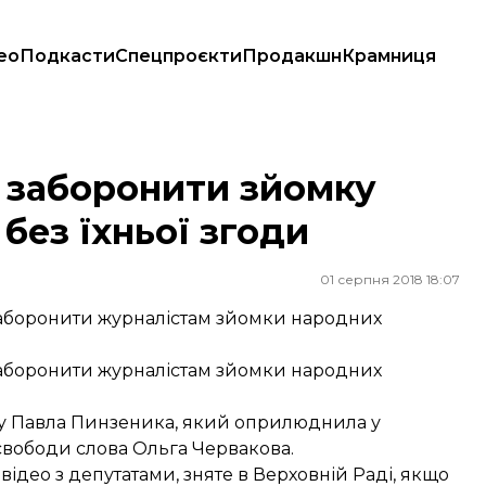
ео
Подкасти
Спецпроєкти
Продакшн
Крамниця
ез їхньої згоди
 заборонити зйомку
без їхньої згоди
01 серпня 2018 18:07
заборонити журналістам зйомки народних
заборонити журналістам зйомки народних
ту Павла Пинзеника, який
оприлюднила
у
 свободи слова Ольга Червакова.
 відео з депутатами, зняте в Верховній Раді, якщо