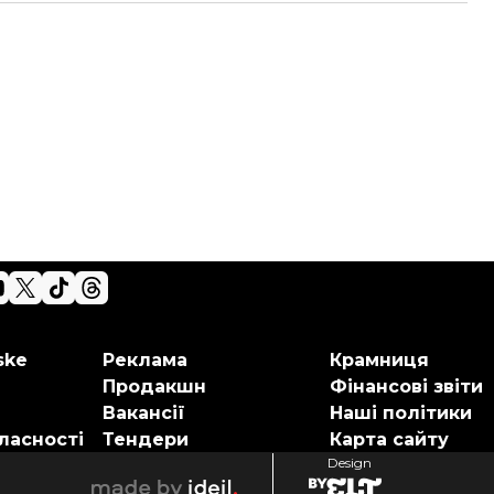
ske
Реклама
Крамниця
Продакшн
Фінансові звіти
Вакансії
Наші політики
ласності
Тендери
Карта сайту
Design
elt
ideil