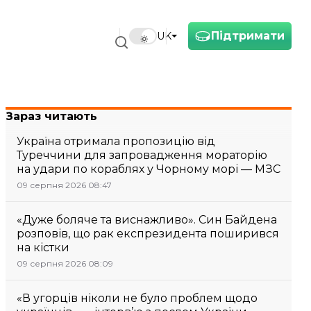
Підтримати
UK
Зараз читають
Україна отримала пропозицію від
Туреччини для запровадження мораторію
на удари по кораблях у Чорному морі — МЗС
09 серпня 2026 08:47
«Дуже боляче та виснажливо». Син Байдена
розповів, що рак експрезидента поширився
на кістки
09 серпня 2026 08:09
«В угорців ніколи не було проблем щодо