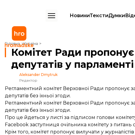
Новини
Тексти
Думки
Від
Комітет Ради пропонує заборонити зйомку депутатів у парламенті б
Головна
Україна
Комітет Ради пропонує
депутатів у парламенті 
Aleksander Dmytruk
Редактор
Регламентний комітет Верховної Ради пропонує 
депутатів без їхньої згоди.
Регламентний комітет Верховної Ради пропонує 
депутатів без їхньої згоди.
Про це йдеться у листі за підписом голови коміте
Facebook заступниця очільника комітету з питань
Крім того, комітет пропонує вилучати у журналістів