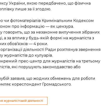
ексу України, якою передбачено, що фізична
оплівку лише за її згодою.
ео чи фотоматеріалів Кримінальним Кодексом
аконом про інформацію — як цензура.
су говорить, що за незаконне вилучення зібраних
і, а за вплив у будь-якій формі на журналіста з
 обов’язків — 4 роки.
 організації діяльності Ради
розглянув
звернення
журналістів до кулуарів.
окремий прес-центр для журналістів на третьому
істів, які порушують законодавство або
рубій заявив, що
жодних обмежень для роботи
домляє кореспондент Громадського.
 журналістській діяльності