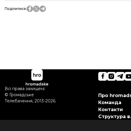
Поділитися
:
Всі права захищені:
©
Громадське
Про hromad
Телебачення
,
2013-2026.
Команда
Контакти
Структура в