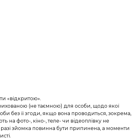
ути «відкритою».
рихованою (не таємною) для особи, щодо якої
би без її згоди, якщо вона проводиться, зокрема,
ть на фото-, кіно-, теле- чи відеоплівку не
 разі зйомка повинна бути припинена, а моменти
исті.