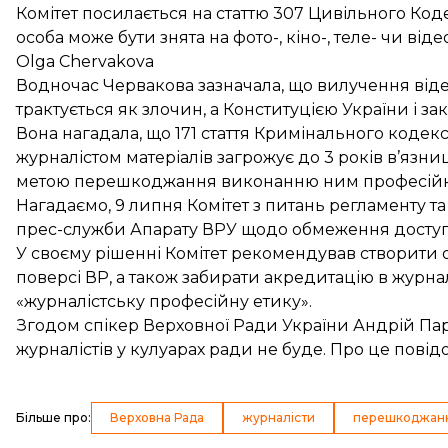
Комітет посилається на статтю 307 Цивільного Код
особа може бути знята на фото-, кіно-, теле- чи віде
Olga Chervakova
Водночас Червакова зазначала, що вилучення від
трактується як злочин, а Конституцією України і з
Вона нагадала, що 171 стаття Кримінального кодек
журналістом матеріалів загрожує до 3 років в’язниц
метою перешкоджання виконанню ним професійних
Нагадаємо, 9 липня Комітет з питань регламенту та
прес-служби Апарату ВРУ щодо обмеження доступу 
У своєму рішенні Комітет рекомендував створити 
поверсі ВР, а також забирати акредитацію в журнал
«журналістську професійну етику».
Згодом спікер Верховної Ради України Андрій Па
журналістів
у кулуарах ради не буде. Про це пові
Більше про
:
Верховна Рада
журналісти
перешкоджання