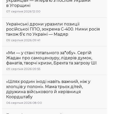
українців» — інтерв’ю з послом України
в Угорщині
07 серпня 2026 12:00
Українські дрони уразили позиції
російської ППО, зокрема С-400. Ними росія
також б'є по Україні — Мадяр
09 серпня 2026 09:41
«Ми — у стані тотального за*обу». Сергій
Жадан про самоцензуру, лідерів думок,
фанатів, творчі кризи, Брехта та загрозу ШІ
09 серпня 2026 09:55
«Шлях родин іноді навіть важчий, ніж у
хлопців у полоні». Мама трьох дітей,
дружина військового й керівниця
Коордштабу
06 серпня 2026 08:00