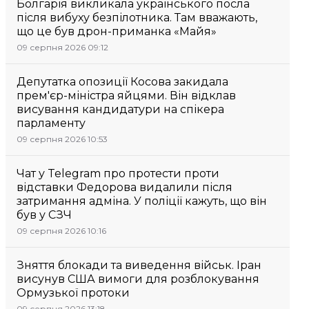
Болгарія викликала українського посла
після вибуху безпілотника. Там вважають,
що це був дрон-приманка «Майя»
09 серпня 2026 09:12
Депутатка опозиції Косова закидала
прем'єр-міністра яйцями. Він відклав
висування кандидатури на спікера
парламенту
09 серпня 2026 10:53
Чат у Telegram про протести проти
відставки Федорова видалили після
затримання адміна. У поліції кажуть, що він
був у СЗЧ
09 серпня 2026 10:16
Зняття блокади та виведення військ. Іран
висунув США вимоги для розблокування
Ормузької протоки
09 серпня 2026 13:18