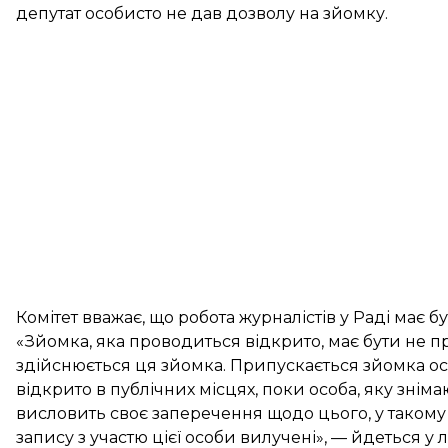
депутат особисто не дав дозволу на зйомку.
Комітет вважає, що робота журналістів у Раді має б
«Зйомка, яка проводиться відкрито, має бути не п
здійснюється ця зйомка. Припускається зйомка осо
відкрито в публічних місцях, поки особа, яку знімаю
висловить своє заперечення щодо цього, у такому
запису з участю цієї особи вилучені», — йдеться у л