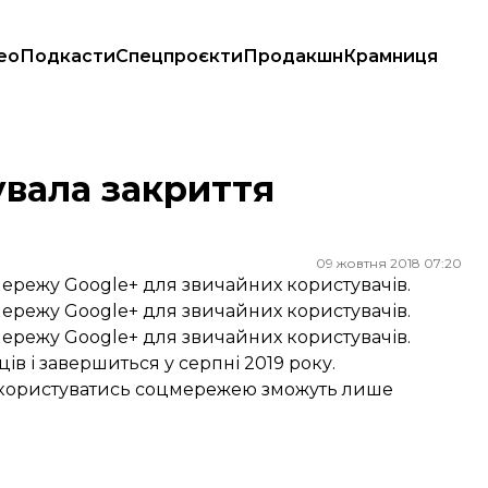
ео
Подкасти
Спецпроєкти
Продакшн
Крамниця
увала закриття
09 жовтня 2018 07:20
мережу Google+ для звичайних користувачів.
мережу Google+ для звичайних користувачів.
мережу Google+ для звичайних користувачів.
в і завершиться у серпні 2019 року.
тя користуватись соцмережею зможуть лише