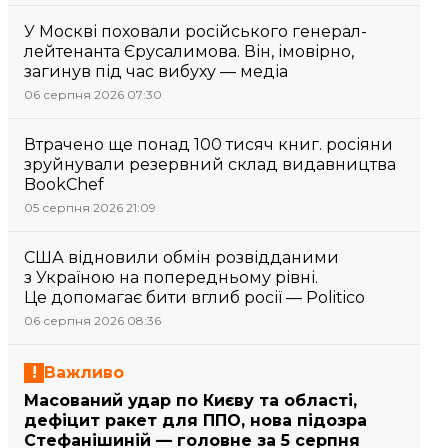
У Москві поховали російського генерал-
лейтенанта Єрусалимова. Він, імовірно,
загинув під час вибуху — медіа
06 серпня 2026 07:30
Втрачено ще понад 100 тисяч книг. росіяни
зруйнували резервний склад видавництва
BookChef
05 серпня 2026 21:09
США відновили обмін розвідданими
з Україною на попередньому рівні.
Це допомагає бити вглиб росії — Politico
06 серпня 2026 08:36
Важливо
Масований удар по Києву та області,
дефіцит ракет для ППО, нова підозра
Стефанішиній — головне за 5 серпня