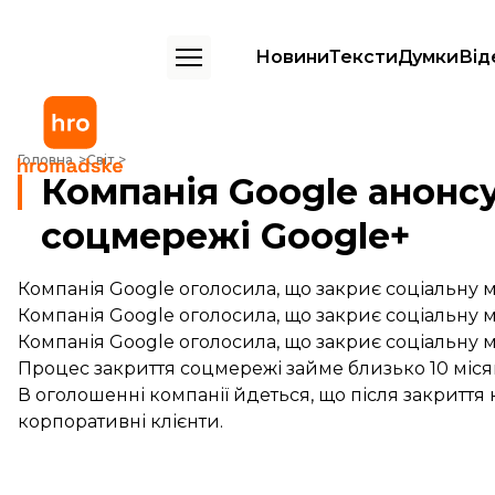
Новини
Тексти
Думки
Від
Компанія Google анонсувала закриття соцмережі Google+
Головна
Світ
Компанія Google анонс
соцмережі Google+
Компанія Google оголосила, що закриє соціальну 
Компанія Google оголосила, що закриє соціальну 
Компанія Google оголосила, що закриє соціальну 
Процес закриття соцмережі займе близько 10 місяці
В оголошенні компанії йдеться, що після закрит
корпоративні клієнти.