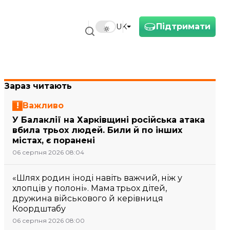
Підтримати
UK
Зараз читають
Важливо
У Балаклії на Харківщині російська атака
вбила трьох людей. Били й по інших
містах, є поранені
06 серпня 2026 08:04
«Шлях родин іноді навіть важчий, ніж у
хлопців у полоні». Мама трьох дітей,
дружина військового й керівниця
Коордштабу
06 серпня 2026 08:00