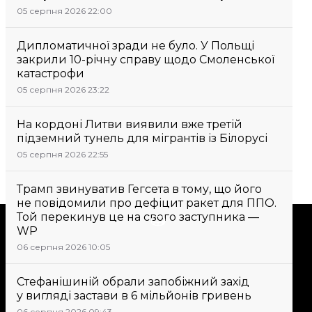
05 серпня 2026 22:00
Дипломатичної зради не було. У Польщі
закрили 10-річну справу щодо Смоленської
катастрофи
05 серпня 2026 23:22
На кордоні Литви виявили вже третій
підземний тунель для мігрантів із Білорусі
05 серпня 2026 22:55
Трамп звинуватив Гегсета в тому, що його
не повідомили про дефіцит ракет для ППО.
Той перекинув це на свого заступника —
Підтримати
WP
06 серпня 2026 10:05
Підтримай hromadske.
Стефанішиній обрали запобіжний захід
Ми працюємо для тебе та
у вигляді застави в 6 мільйонів гривень
завдяки тобі. Будь нашим
06 серпня 2026 09:43