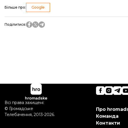
Більше про
:
Google
Поділитися
:
Всі права захищені:
©
Громадське
Про hromad
Телебачення
,
2013-2026.
Команда
Контакти