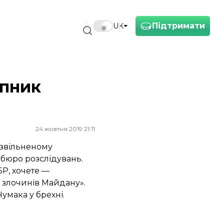
Підтримати
UK
упник
24 жовтня 2019 21:11
 звільненому
бюро розслідувань.
БР, хочете —
 злочинів Майдану».
умака у брехні.