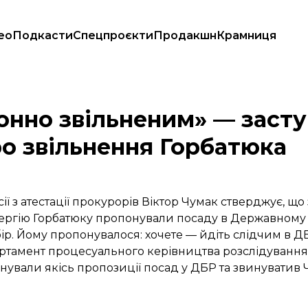
ео
Подкасти
Спецпроєкти
Продакшн
Крамниця
а Чумак про звільнення Горбатюка
конно звільненим» — заст
о звільнення Горбатюка
ї з атестації прокурорів Віктор Чумак стверджує, що
Сергію Горбатюку пропонували посаду в Державному 
бір. Йому пропонувалося: хочете — йдіть слідчим в Д
ртамент процесуального керівництва розслідування
ували якісь пропозиції посад у ДБР та звинуватив Ч