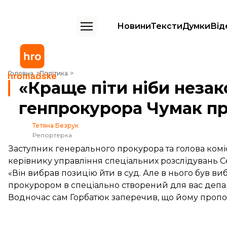
Новини
Тексти
Думки
Від
«Краще піти ніби незаконно звільненим» — заступник генпрокурор
Головна
Політика
«Краще піти ніби неза
генпрокурора Чумак пр
Тетяна Безрук
Репортерка
Заступник генерального прокурора та голова комісі
керівнику управління спеціальних розслідувань 
«Він вибрав позицію йти в суд. Але в нього був ви
прокурором в спеціально створений для вас депа
Водночас сам Горбатюк заперечив, що йому пропон