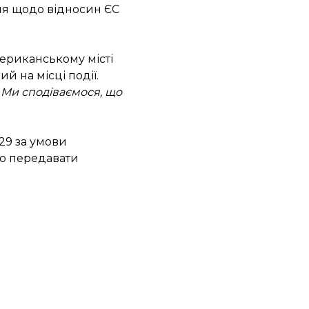
ня щодо відносин ЄС
мериканському місті
й на місці події.
. Ми сподіваємося, що
29
за умови
но передавати