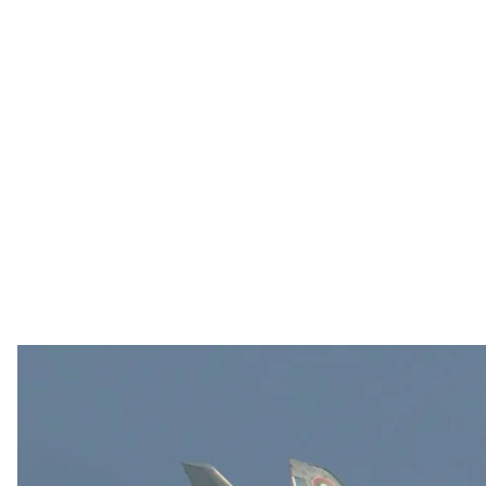
На південному фронті окупанти
продовжують відсув
відстань, недосяжну для українських засобів ураж