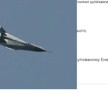
ати вогневий контроль над транспортними шляхами 
аку велику відстань.
Інші новини:
 а перші танки Leopard 1 — до літа;
ади. До неї ввійшли 15 членів;
ліста WSJ та вимагають доступу до нього;
топонімів та знесли 145 пам'ятників;
м опинилися п'ять громад;
 розмінування своїх територій.
родини, яка прожила півтора місяця в окупованому Ен