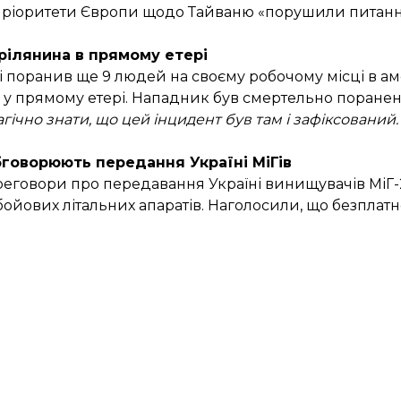
о пріоритети Європи щодо Тайваню «порушили питан
рілянина в прямому етері
і поранив ще 9 людей на своєму робочому місці в а
ав у прямому етері. Нападник був смертельно поранени
агічно знати, що цей інцидент був там і зафіксований
бговорюють передання Україні МіГів
реговори про передавання Україні винищувачів МіГ-
бойових літальних апаратів. Наголосили, що безплат