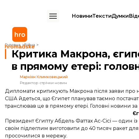
Новини
Тексти
Думки
Від
Критика Макрона, єгипетська допомога росії та стрілянина в прямому 
Головна
Війна
Критика Макрона, єгипе
в прямому етері: головн
Маркіян Климковецький
Редактор стрічки новин
Дипломати критикують Макрона після заяви про не
США йдеться, що Єгипет планував таємно постачати
транслював це в прямому етері. Головні новини за н
Єг
Президент Єгипту Абдель Фаттах Ас-Сісі — один 
своїм підлеглим
виготовити до 40 тисяч ракет для
просочилися в мережу.