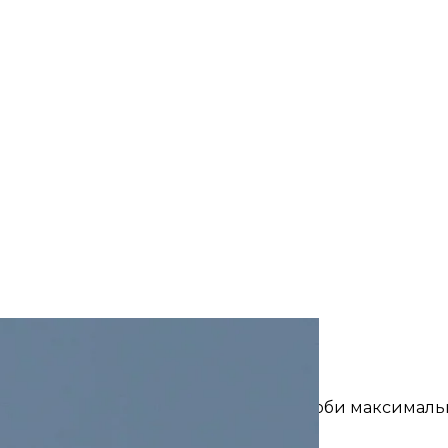
Винищувач МіГ-29 ВПС Болгарії
Wikimedia Commons
Бойові дії на півдні
атися від лінії зіткнення
для того, щоби максималь
ення, заявили в ОК «Південь».