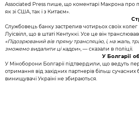
Associated Press пише, що коментарі Макрона пр
як зі США, так і з Китаєм».
Ст
Службовець банку
застрелив чотирьох своїх колег
Луїсвілл, що в штаті Кентуккі. Усе це він транслюв
«Підозрюваний вів пряму трансляцію, і, на жаль, тр
зможемо видалити ці кадри»
, — сказали в поліції.
У Болгарії о
У Міноборони Болгарії підтвердили, що
ведуть пе
отримання від західних партнерів більш сучасних 
винищувачі Україні не збираються.