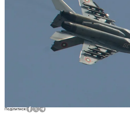
Водночас українські захисники намагаються трим
могли ними скористатись, навіть для відступу на т
Данія
планує
надати Україні гаубиці Ceasar у травні,
У Міноборони
затвердили
склад Антикорупційної р
США
закликали
росію звільнити затриманого журна
2022 року в Україні перейменували майже 10 тисяч 
росіяни
здійснили 9 обстрілів
Сумщини, під вогне
Україна
потребує
щонайменше 5 тисяч фахівців для
читайте також
«Батько був у комі, ми їхали прощатися»: історія 
Більше про
:
російсько-українська війна
Поділитися
: