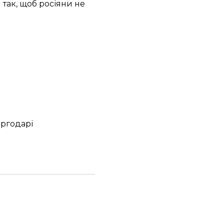
так, щоб росіяни не
ергодарі