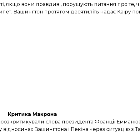
і, якщо вони правдиві, порушують питання про те, 
пет. Вашингтон протягом десятиліть надає Каїру по
Критика Макрона
і
розкритикували слова президента Франції Емманю
у відносинах Вашингтона і Пекіна через ситуацію з 