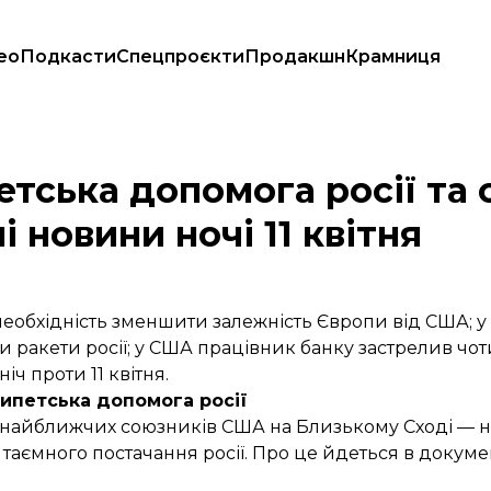
ео
Подкасти
Спецпроєкти
Продакшн
Крамниця
етері: головні новини ночі 11 квітня
тська допомога росії та 
і новини ночі 11 квітня
обхідність зменшити залежність Європи від США; у
 ракети росії; у США працівник банку застрелив чот
іч проти 11 квітня.
ипетська допомога росії
із найближчих союзників США на Близькому Сході — 
 таємного постачання росії
. Про це йдеться в докуме