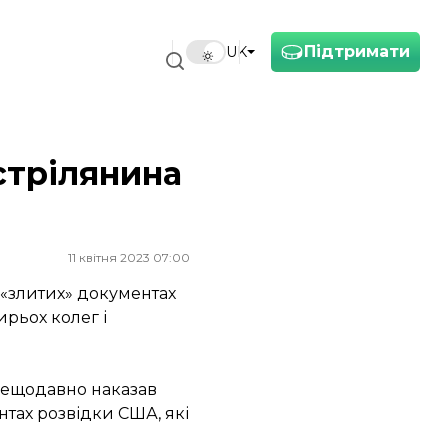
Підтримати
UK
стрілянина
11 квітня 2023 07:00
 «злитих» документах
ирьох колег і
нещодавно наказав
нтах розвідки США, які