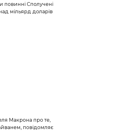
чи повинні Сполучені
над мільярд доларів
еля Макрона
про те,
Тайванем, повідомляє