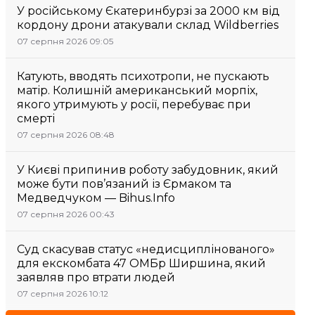
У російському Єкатеринбурзі за 2000 км від
кордону дрони атакували склад Wildberries
07 серпня 2026 09:05
Катують, вводять психотропи, не пускають
матір. Колишній американський морпіх,
якого утримують у росії, перебуває при
смерті
07 серпня 2026 08:48
У Києві припинив роботу забудовник, який
може бути пов’язаний із Єрмаком та
Медведчуком — Bihus.Info
07 серпня 2026 00:43
Суд скасував статус «недисциплінованого»
для екскомбата 47 ОМБр Ширшина, який
заявляв про втрати людей
07 серпня 2026 10:12