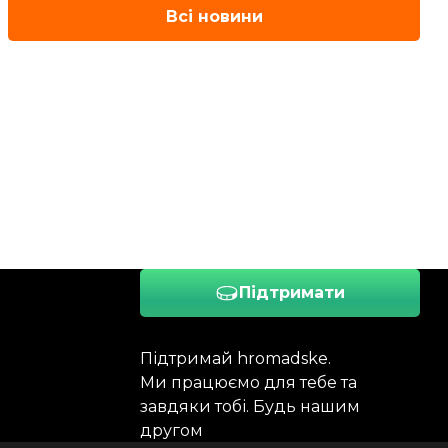
Всі новини
Підтримати
Підтримай hromadske.
Ми працюємо для тебе та
завдяки тобі. Будь нашим
другом