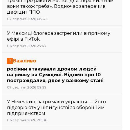
Трамп про ракети Patriot для України: «Нам
вони також треба». Водночас заперечив
дефіцит ППО
07 серпня 2026 08:02
У Мексиці блогера застрелили в прямому
ефірі в TikTok
06 серпня 2026 23:43
Важливо
росіяни атакували дроном людей
на ринку на Сумщині. Відомо про 10
постраждалих, двоє у важкому стані
07 серпня 2026 09:29
У Німеччині затримали українця — його
підозрюють у шпигунстві за оборонним
підприємством
06 серпня 2026 20:06