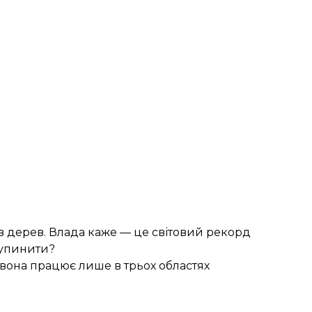
ів дерев. Влада каже — це світовий рекорд
зупинити?
и вона працює лише в трьох областях