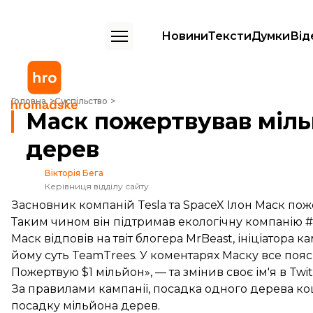
Новини
Тексти
Думки
Від
Маск пожертвував мільйон доларів на висадку дерев
Головна
Суспільство
Маск пожертвував міль
дерев
Вікторія Бега
Керівниця відділу сайту
Засновник компаній Tesla та SpaceX Ілон Маск пож
Таким чином він підтримав екологічну компанію 
Маск відповів на твіт блогера MrBeast, ініціатора 
йому суть TeamTrees. У коментарях Маску все пояс
Пожертвую $1 мільйон», — та змінив своє ім'я в Twitt
За правилами кампанії, посадка одного дерева ко
посадку мільйона дерев.