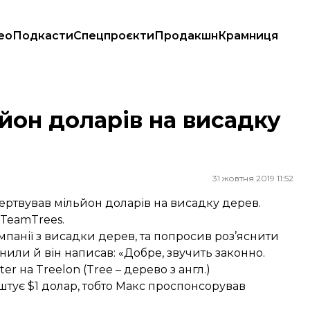
ео
Подкасти
Спецпроєкти
Продакшн
Крамниця
йон доларів на висадку
31 жовтня 2019 11:52
ертвував мільйон доларів на висадку дерев.
#TeamTrees.
кампанії з висадки дерев, та попросив роз’яснити
нили й він написав: «Добре, звучить законно.
er на Treelon (Tree – дерево з англ.)
штує $1 долар, тобто Макс проспонсорував