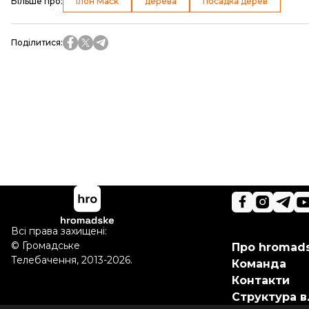
Більше про
:
Ілон Маск
дерева
посадка дерев
Поділитися
:
Всі права захищені:
©
Громадське
Про hromad
Телебачення
,
2013-2026.
Команда
Контакти
Структура в